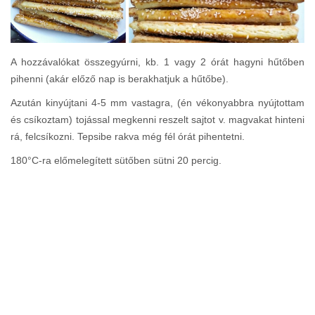
A hozzávalókat összegyúrni, kb. 1 vagy 2 órát hagyni hűtőben
pihenni (akár előző nap is berakhatjuk a hűtőbe).
Azután kinyújtani 4-5 mm vastagra, (én vékonyabbra nyújtottam
és csíkoztam) tojással megkenni reszelt sajtot v. magvakat hinteni
rá, felcsíkozni. Tepsibe rakva még fél órát pihentetni.
180°C-ra előmelegített sütőben sütni 20 percig.