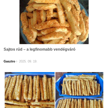
Sajtos rúd – a legfinomabb vendégváró
Gasztro
2025. 09. 19.