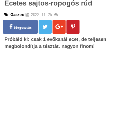
Ecetes sajtos-ropogós rúd
g
l
Gasztro
2022. 11. 25.
e
n
a
Megosztás
v
Próbáld ki: csak 1 evőkanál ecet, de teljesen
i
g
megbolondítja a tésztát. nagyon finom!
a
t
i
o
n