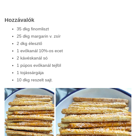
Hozzávalók
35 dkg finomliszt
25 dkg margarin v. zsír
2 dkg élesztő
1 evőkanál 10%-os ecet
2 kávéskanál só
1 púpos evőkanál tejföl
1 tojássárgája
10 dkg reszelt sajt.