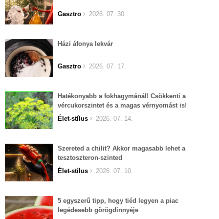
Gasztro
2026. 07. 30.
Házi áfonya lekvár
Gasztro
2026. 07. 17.
Hatékonyabb a fokhagymánál! Csökkenti a
vércukorszintet és a magas vérnyomást is!
Élet-stílus
2026. 07. 14.
Szereted a chilit? Akkor magasabb lehet a
tesztoszteron-szinted
Élet-stílus
2026. 07. 10.
5 egyszerű tipp, hogy tiéd legyen a piac
legédesebb görögdinnyéje