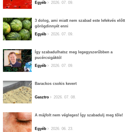
Egyéb
2026. 07. 09.
3 dolog, ami miatt nem szabad este lefekvés előtt
görögdinnyét enni
Egyéb
2026. 07. 09.
Így szabadulhatsz meg legegyszerűbben a
pucércsigáktól
Egyéb
2026. 07. 09.
Barackos csokis kevert
Gasztro
2026. 07. 08.
A májfolt nem végleges! Így szabadulj meg tőle!
Egyéb
2026. 06. 23.