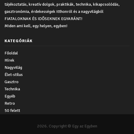
tájékoztatás, kreatív dolgok, praktikák, technika, kikapcsolódás,
gasztronómia, érdekességek itthonról és a nagyvilágból
FIATALOKNAK ÉS IDŐSEKNEK EGYARÁNT!
Miden ami kell, egy helyen, egyben!
KATEGÓRIÁK
Főoldal
Hírek
Nagyvilág
Élet-stílus
Gasztro
Technika
Egyéb
Retro
50 felett
2026. Copyright © Egy az Egyben