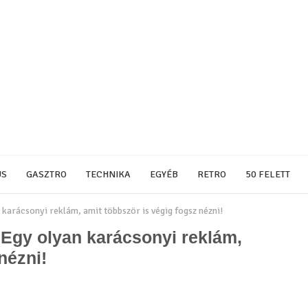
US
GASZTRO
TECHNIKA
EGYÉB
RETRO
50 FELETT
 karácsonyi reklám, amit többször is végig fogsz nézni!
 Egy olyan karácsonyi reklám,
nézni!