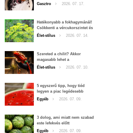
Gasztro
2026. 07. 17.
Hatékonyabb a fokhagymánál!
Csökkenti a vércukorszintet és
a magas vérnyomást is!
Élet-stílus
2026. 07. 14.
Szereted a chilit? Akkor
magasabb lehet a
tesztoszteron-szinted
Élet-stílus
2026. 07. 10.
5 egyszerű tipp, hogy tiéd
legyen a piac legédesebb
görögdinnyéje
Egyéb
2026. 07. 09.
3 dolog, ami miatt nem szabad
este lefekvés előtt
görögdinnyét enni
Egyéb
2026. 07. 09.