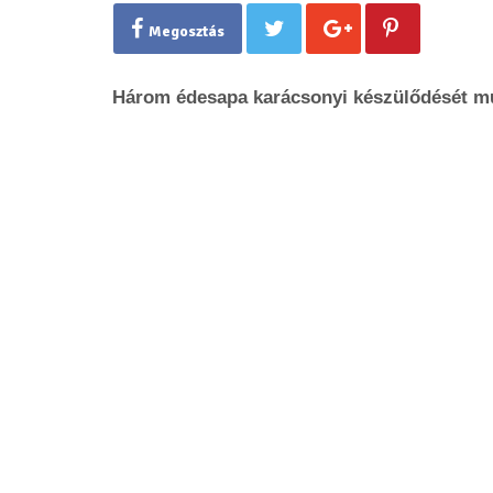
Megosztás
Három édesapa karácsonyi készülődését mut