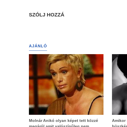
SZÓLJ HOZZÁ
AJÁNLÓ
Molnár Anikó olyan képet tett közzé
Amikor 
magáról amit valószínűleg nem
büszkén