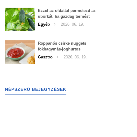
Ezzel az oldattal permetezd az
uborkát, ha gazdag termést
szeretnél begyűjteni
Egyéb
2026. 06. 19.
Roppanós csirke nuggets
fokhagymás-joghurtos
szósszal
Gasztro
2026. 06. 19.
NÉPSZERŰ BEJEGYZÉSEK