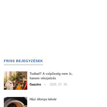
FRISS BEJEGYZÉSEK
Tudtad? A csípősség nem íz,
hanem vészjelzés
Gasztro
2026. 07. 30.
Házi áfonya lekvár