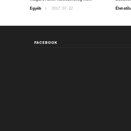
gondolt végig!
apám.
Egyéb
2017. 07. 22.
Élet-stíl
FACEBOOK