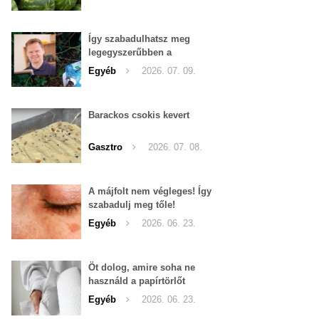
Így szabadulhatsz meg
legegyszerűbben a
pucércsigáktól
Egyéb
2026. 07. 09.
Barackos csokis kevert
Gasztro
2026. 07. 08.
A májfolt nem végleges! Így
szabadulj meg tőle!
Egyéb
2026. 06. 23.
Öt dolog, amire soha ne
használd a papírtörlőt
Egyéb
2026. 06. 23.