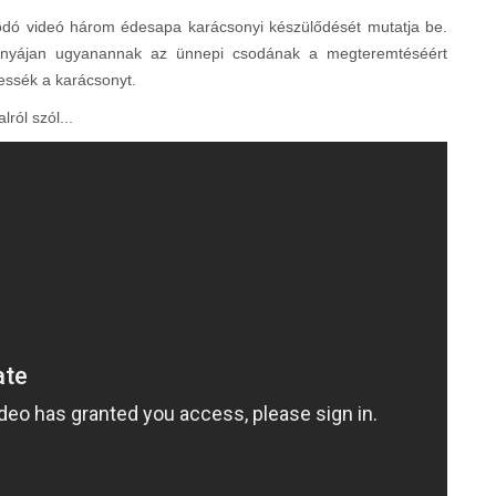
ódó videó három édesapa karácsonyi készülődését mutatja be.
dnyájan ugyanannak az ünnepi csodának a megteremtéséért
ssék a karácsonyt.
ról szól...