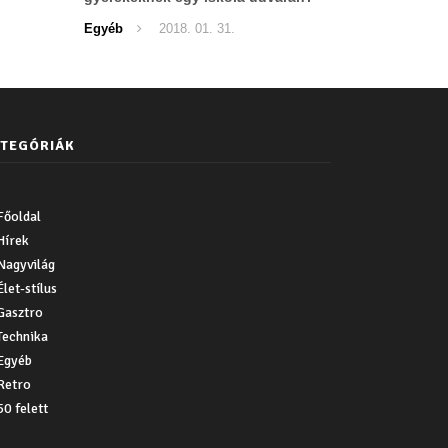
Ezzel csoda történt!
Egyéb
2018. 01. 31.
TEGÓRIÁK
Főoldal
Hírek
Nagyvilág
Élet-stílus
Gasztro
Technika
Egyéb
Retro
50 felett