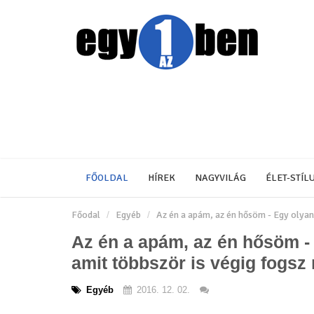
FŐOLDAL
HÍREK
NAGYVILÁG
ÉLET-STÍL
Főodal
Egyéb
Az én a apám, az én hősöm - Egy olyan
Az én a apám, az én hősöm -
amit többször is végig fogsz 
Egyéb
2016. 12. 02.