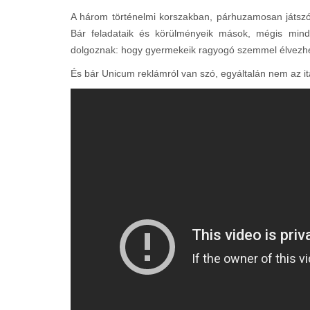
A három történelmi korszakban, párhuzamosan játsz
Bár feladataik és körülményeik mások, mégis min
dolgoznak: hogy gyermekeik ragyogó szemmel élvezhe
És bár Unicum reklámról van szó, egyáltalán nem az ital