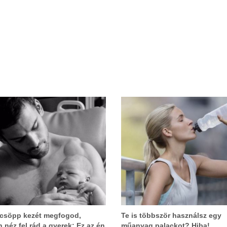
csöpp kezét megfogod,
Te is többször használsz egy
 néz fel rád a gyerek: Ez az én
műanyag palackot? Hiba!