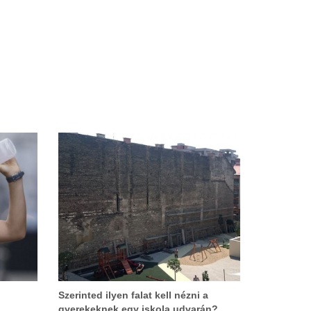
Szerinted ilyen falat kell nézni a
gyerekeknek egy iskola udvarán?