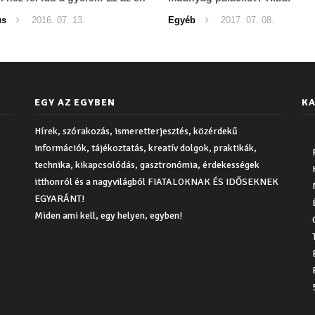
us
2016. 07. 13.
Egyéb
2017. 07. 08.
EGY AZ EGYBEN
KA
Hírek, szórakozás, ismeretterjesztés, közérdekű
információk, tájékoztatás, kreatív dolgok, praktikák,
technika, kikapcsolódás, gasztronómia, érdekességek
itthonról és a nagyvilágból FIATALOKNAK ÉS IDŐSEKNEK
EGYARÁNT!
Miden ami kell, egy helyen, egyben!