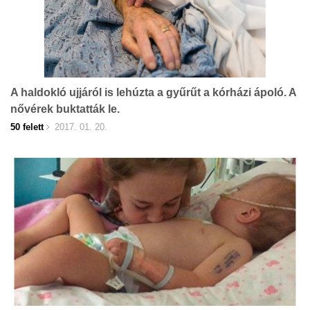
A haldokló ujjáról is lehúzta a gyűrűt a kórházi ápoló. A
nővérek buktatták le.
50 felett
2017. 01. 20.