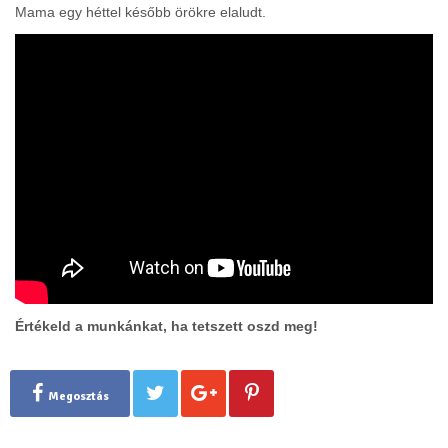
Mama egy héttel később örökre elaludt.
Értékeld a munkánkat, ha tetszett oszd meg!
Megosztás