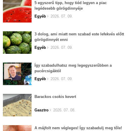
5 egyszerű tipp, hogy tiéd legyen a piac
legédesebb görögdinnyéje
Egyéb
2026. 07. 09.
3 dolog, ami miatt nem szabad este lefekvés előtt
görögdinnyét enni
Egyéb
2026. 07. 09.
Így szabadulhatsz meg legegyszerűbben a
pucércsigáktól
Egyéb
2026. 07. 09.
Barackos csokis kevert
Gasztro
2026. 07. 08.
A májfolt nem végleges! Így szabadulj meg tőle!