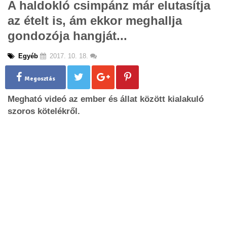
A haldokló csimpánz már elutasítja
g
az ételt is, ám ekkor meghallja
l
e
gondozója hangját...
n
a
Egyéb
2017. 10. 18.
v
i
g
Megosztás
a
Megható videó az ember és állat között kialakuló
t
i
szoros kötelékről.
o
n