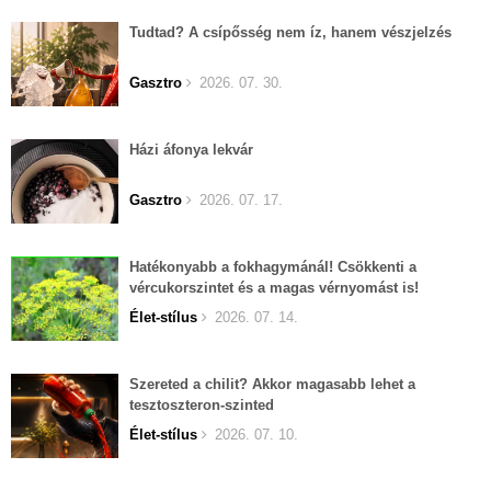
Tudtad? A csípősség nem íz, hanem vészjelzés
Gasztro
2026. 07. 30.
Házi áfonya lekvár
Gasztro
2026. 07. 17.
Hatékonyabb a fokhagymánál! Csökkenti a
vércukorszintet és a magas vérnyomást is!
Élet-stílus
2026. 07. 14.
Szereted a chilit? Akkor magasabb lehet a
tesztoszteron-szinted
Élet-stílus
2026. 07. 10.