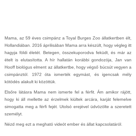
Mama, az 59 éves csimpánz a Toyal Burges Zoo állatkertben élt,
Hollandiában. 2016 áprilisában Mama arra készült, hogy végleg itt
hagyja földi életét. Betegen, összekuporodva feküdt, és már az
ételt is elutasította. A hír hallatán korábbi gondozója, Jan van
Hooff biológus elment az állatkertbe, hogy végső búcsút vegyen a
csimpánztól. 1972 óta ismerték egymást, és igencsak mély
kötödés alakult ki közöttük.
Elsőre látásra Mama nem ismerte fel a férfit. Ám amikor rájött,
hogy ki áll mellette az érzelmek kiültek arcára, karját felemelve
simogatta meg a férfi fejét. Utolsó erejével üdvözölte a szeretett
személyt.
Nézd meg ezt a megható videót ember és állat kapcsolatáról.