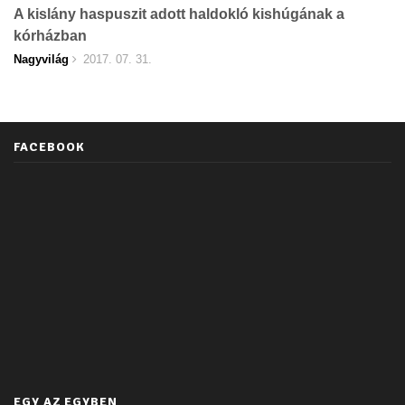
A kislány haspuszit adott haldokló kishúgának a
kórházban
Nagyvilág
2017. 07. 31.
FACEBOOK
EGY AZ EGYBEN