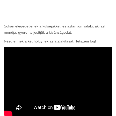
Sokan elégedetlenek a külsejükkel, és aztán jön valaki, aki azt
mondja: gyere, teljesítjük a kívánságodat.
Nézd ennek a két hölgynek az átalakítását. Tetszeni fog!