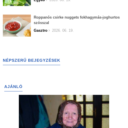
Roppanós csirke nuggets fokhagymás-joghurtos
szósszal
Gasztro
2026. 06. 19.
NÉPSZERŰ BEJEGYZÉSEK
AJÁNLÓ