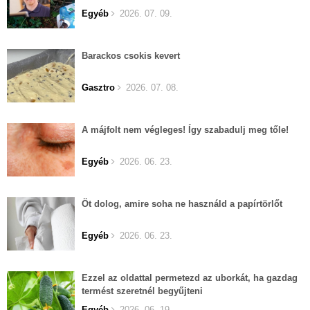
Egyéb
2026. 07. 09.
Barackos csokis kevert
Gasztro
2026. 07. 08.
A májfolt nem végleges! Így szabadulj meg tőle!
Egyéb
2026. 06. 23.
Öt dolog, amire soha ne használd a papírtörlőt
Egyéb
2026. 06. 23.
Ezzel az oldattal permetezd az uborkát, ha gazdag
termést szeretnél begyűjteni
Egyéb
2026. 06. 19.