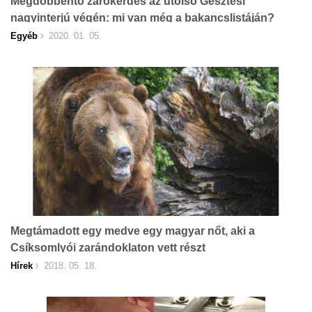
Megdöbbentő zárókérdés az utolsó Gesztesi
nagyinterjú végén: mi van még a bakancslistáján?
Egyéb
2020. 01. 05.
Megtámadott egy medve egy magyar nőt, aki a
Csíksomlyói zarándoklaton vett részt
Hírek
2018. 05. 18.