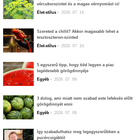
vércukorszintet és a magas vérnyomást is!
Élet-stílus
2026. 07. 14.
Szereted a chilit? Akkor magasabb lehet a
tesztoszteron-szinted
Élet-stílus
2026. 07. 10.
5 egyszerű tipp, hogy tiéd legyen a piac
legédesebb görögdinnyéje
Egyéb
2026. 07. 09.
3 dolog, ami miatt nem szabad este lefekvés előtt
görögdinnyét enni
Egyéb
2026. 07. 09.
Így szabadulhatsz meg legegyszerűbben a
pucércsigáktól