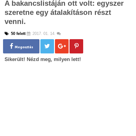
A bakancslistáján ott volt: egyszer
g
szeretne egy átalakításon részt
l
e
venni.
n
a
50 felett
2017. 01. 14.
v
i
g
Megosztás
a
Sikerült! Nézd meg, milyen lett!
t
i
o
n