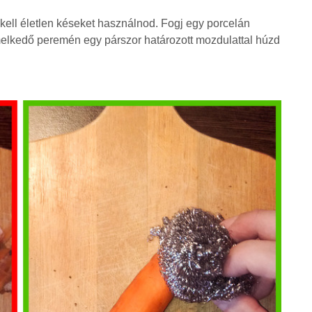
ell életlen késeket használnod. Fogj egy porcelán
iemelkedő peremén egy párszor határozott mozdulattal húzd