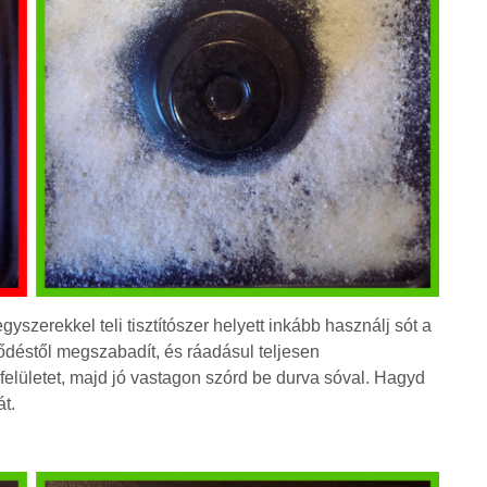
szerekkel teli tisztítószer helyett inkább használj sót a
ődéstől megszabadít, és ráadásul teljesen
felületet, majd jó vastagon szórd be durva sóval. Hagyd
át.