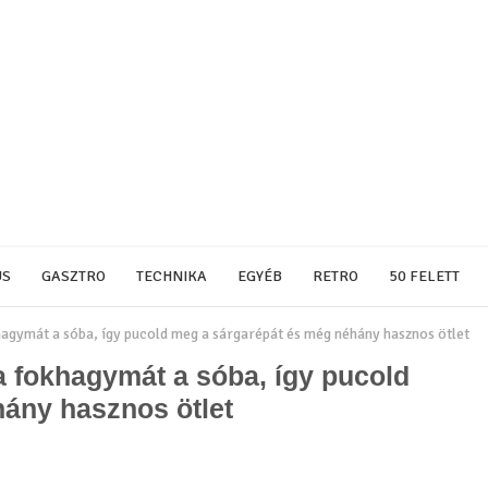
US
GASZTRO
TECHNIKA
EGYÉB
RETRO
50 FELETT
khagymát a sóba, így pucold meg a sárgarépát és még néhány hasznos ötlet
 a fokhagymát a sóba, így pucold
ány hasznos ötlet