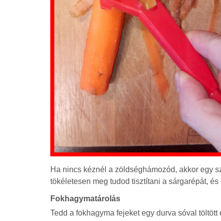
Ha nincs kéznél a zöldséghámozód, akkor egy sz
tökéletesen meg tudod tisztítani a sárgarépát, 
Fokhagymatárolás
Tedd a fokhagyma fejeket egy durva sóval töltött