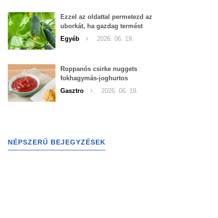
Ezzel az oldattal permetezd az
uborkát, ha gazdag termést
szeretnél begyűjteni
Egyéb
2026. 06. 19.
Roppanós csirke nuggets
fokhagymás-joghurtos
szósszal
Gasztro
2026. 06. 19.
NÉPSZERŰ BEJEGYZÉSEK