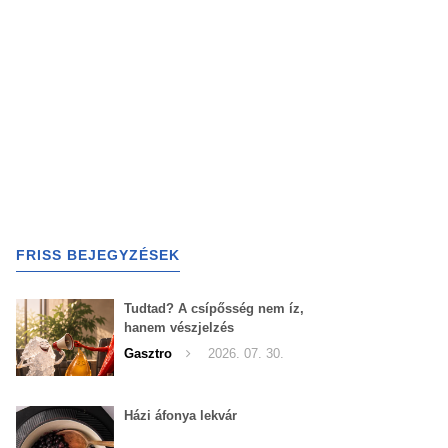
FRISS BEJEGYZÉSEK
Tudtad? A csípősség nem íz,
hanem vészjelzés
Gasztro
2026. 07. 30.
Házi áfonya lekvár