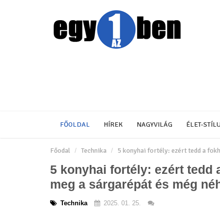
FŐOLDAL
HÍREK
NAGYVILÁG
ÉLET-STÍL
Főodal
Technika
5 konyhai fortély: ezért tedd a fo
5 konyhai fortély: ezért tedd
meg a sárgarépát és még néh
Technika
2025. 01. 25.