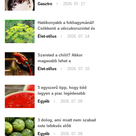
Gasztro
2026. 07. 17.
Hatékonyabb a fokhagymánál!
Csökkenti a vércukorszintet és
a magas vérnyomást is!
Élet-stílus
2026. 07. 14.
Szereted a chilit? Akkor
magasabb lehet a
tesztoszteron-szinted
Élet-stílus
2026. 07. 10.
5 egyszerű tipp, hogy tiéd
legyen a piac legédesebb
görögdinnyéje
Egyéb
2026. 07. 09.
3 dolog, ami miatt nem szabad
este lefekvés előtt
görögdinnyét enni
Egyéb
2026. 07. 09.