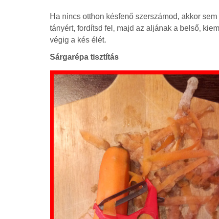
Ha nincs otthon késfenő szerszámod, akkor sem k
tányért, fordítsd fel, majd az aljának a belső, k
végig a kés élét.
Sárgarépa tisztítás