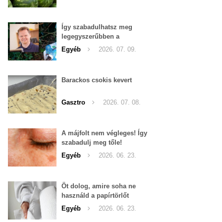
Így szabadulhatsz meg
legegyszerűbben a
pucércsigáktól
Egyéb
2026. 07. 09.
Barackos csokis kevert
Gasztro
2026. 07. 08.
A májfolt nem végleges! Így
szabadulj meg tőle!
Egyéb
2026. 06. 23.
Öt dolog, amire soha ne
használd a papírtörlőt
Egyéb
2026. 06. 23.