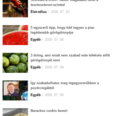
tesztoszteron-szinted
Élet-stílus
2026. 07. 10.
5 egyszerű tipp, hogy tiéd legyen a piac
legédesebb görögdinnyéje
Egyéb
2026. 07. 09.
3 dolog, ami miatt nem szabad este lefekvés előtt
görögdinnyét enni
Egyéb
2026. 07. 09.
Így szabadulhatsz meg legegyszerűbben a
pucércsigáktól
Egyéb
2026. 07. 09.
Barackos csokis kevert