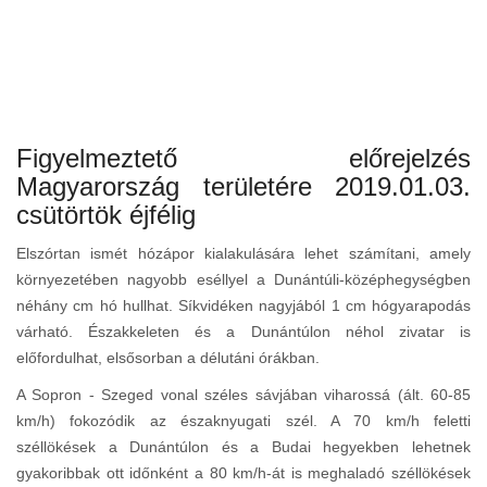
Figyelmeztető előrejelzés
Magyarország területére 2019.01.03.
csütörtök éjfélig
Elszórtan ismét hózápor kialakulására lehet számítani, amely
környezetében nagyobb eséllyel a Dunántúli-középhegységben
néhány cm hó hullhat. Síkvidéken nagyjából 1 cm hógyarapodás
várható. Északkeleten és a Dunántúlon néhol zivatar is
előfordulhat, elsősorban a délutáni órákban.
A Sopron - Szeged vonal széles sávjában viharossá (ált. 60-85
km/h) fokozódik az északnyugati szél. A 70 km/h feletti
széllökések a Dunántúlon és a Budai hegyekben lehetnek
gyakoribbak ott időnként a 80 km/h-át is meghaladó széllökések