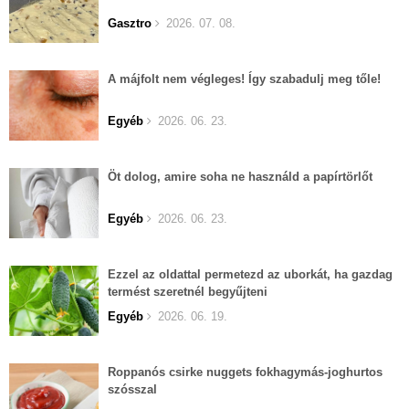
Gasztro
2026. 07. 08.
A májfolt nem végleges! Így szabadulj meg tőle!
Egyéb
2026. 06. 23.
Öt dolog, amire soha ne használd a papírtörlőt
Egyéb
2026. 06. 23.
Ezzel az oldattal permetezd az uborkát, ha gazdag
termést szeretnél begyűjteni
Egyéb
2026. 06. 19.
Roppanós csirke nuggets fokhagymás-joghurtos
szósszal