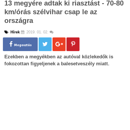
13 megyére adtak ki riasztást - 70-80
g
km/órás szélvihar csap le az
l
e
országra
n
a
Hírek
2019. 01. 02.
v
i
g
Megosztás
a
Ezekben a megyékben az autóval közlekedők is
t
i
fokozottan figyeljenek a balesetveszély miatt.
o
n