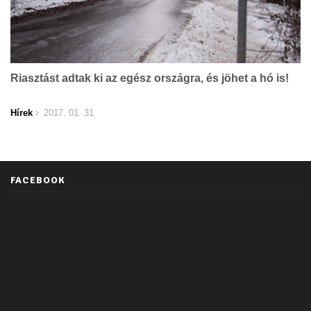
Riasztást adtak ki az egész országra, és jöhet a hó is!
Hírek
2017. 01. 31.
FACEBOOK