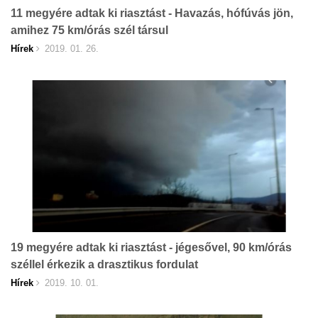
11 megyére adtak ki riasztást - Havazás, hófúvás jön,
amihez 75 km/órás szél társul
Hírek
2019. 01. 26.
19 megyére adtak ki riasztást - jégesővel, 90 km/órás
széllel érkezik a drasztikus fordulat
Hírek
2019. 10. 01.