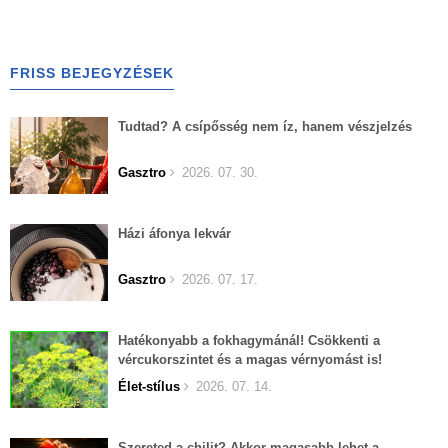
FRISS BEJEGYZÉSEK
Tudtad? A csípősség nem íz, hanem vészjelzés
Gasztro
2026. 07. 30.
Házi áfonya lekvár
Gasztro
2026. 07. 17.
Hatékonyabb a fokhagymánál! Csökkenti a
vércukorszintet és a magas vérnyomást is!
Élet-stílus
2026. 07. 14.
Szereted a chilit? Akkor magasabb lehet a