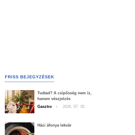
FRISS BEJEGYZÉSEK
Tudtad? A csípősség nem íz,
hanem vészjelzés
Gasztro
2026. 07. 30.
Házi áfonya lekvár