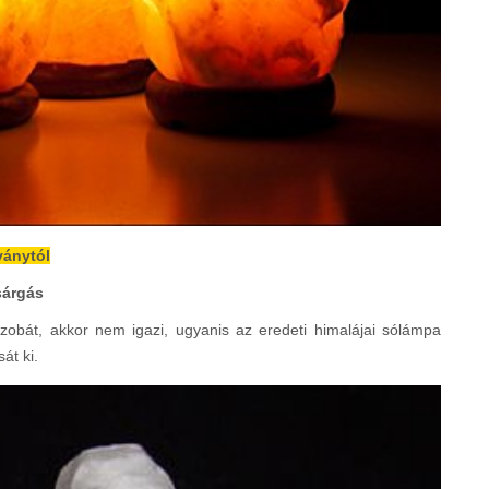
ványtól
sárgás
zobát, akkor nem igazi, ugyanis az eredeti himalájai sólámpa
át ki.