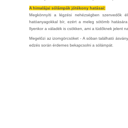
A himalájai sólámpák jótékony hatásai:
Megkönnyíti a légzési nehézségben szenvedők élet
hatóanyagokkal bír, ezért a meleg sótömb hatására
Ilyenkor a váladék is csökken, ami a tüdőknek jelent
Megelőzi az izomgörcsöket - A sóban található ásván
edzés során érdemes bekapcsolni a sólámpát.