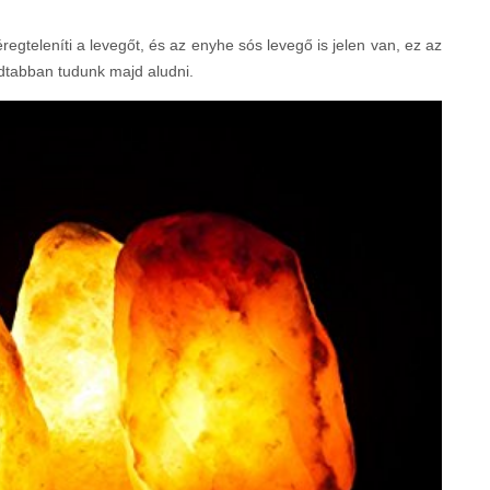
éregteleníti a levegőt, és az enyhe sós levegő is jelen van, ez az
dtabban tudunk majd aludni.