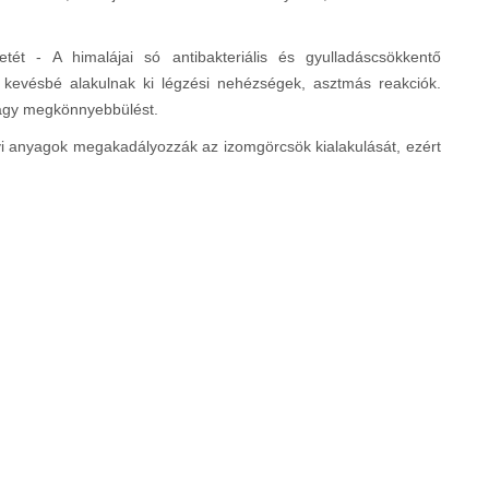
ét - A himalájai só antibakteriális és gyulladáscsökkentő
 kevésbé alakulnak ki légzési nehézségek, asztmás reakciók.
 nagy megkönnyebbülést.
yi anyagok megakadályozzák az izomgörcsök kialakulását, ezért