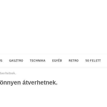
US
GASZTRO
TECHNIKA
EGYÉB
RETRO
50 FELETT
átverhetnek.
 Könnyen átverhetnek.