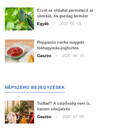
Ezzel az oldattal permetezd az
uborkát, ha gazdag termést
szeretnél begyűjteni
Egyéb
2026. 06. 19.
Roppanós csirke nuggets
fokhagymás-joghurtos
szósszal
Gasztro
2026. 06. 19.
NÉPSZERŰ BEJEGYZÉSEK
Tudtad? A csípősség nem íz,
hanem vészjelzés
Gasztro
2026. 07. 30.