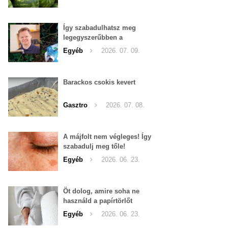
Így szabadulhatsz meg
legegyszerűbben a
pucércsigáktól
Egyéb
2026. 07. 09.
Barackos csokis kevert
Gasztro
2026. 07. 08.
A májfolt nem végleges! Így
szabadulj meg tőle!
Egyéb
2026. 06. 23.
Öt dolog, amire soha ne
használd a papírtörlőt
Egyéb
2026. 06. 23.