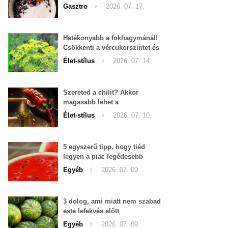
Gasztro
2026. 07. 17.
Hatékonyabb a fokhagymánál!
Csökkenti a vércukorszintet és
a magas vérnyomást is!
Élet-stílus
2026. 07. 14.
Szereted a chilit? Akkor
magasabb lehet a
tesztoszteron-szinted
Élet-stílus
2026. 07. 10.
5 egyszerű tipp, hogy tiéd
legyen a piac legédesebb
görögdinnyéje
Egyéb
2026. 07. 09.
3 dolog, ami miatt nem szabad
este lefekvés előtt
görögdinnyét enni
Egyéb
2026. 07. 09.