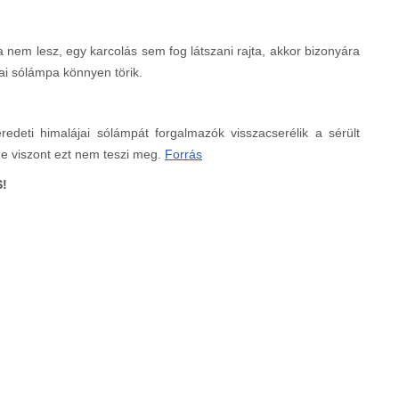
a nem lesz, egy karcolás sem fog látszani rajta, akkor bizonyára
ai sólámpa könnyen törik.
edeti himalájai sólámpát forgalmazók visszacserélik a sérült
ge viszont ezt nem teszi meg.
Forrás
!