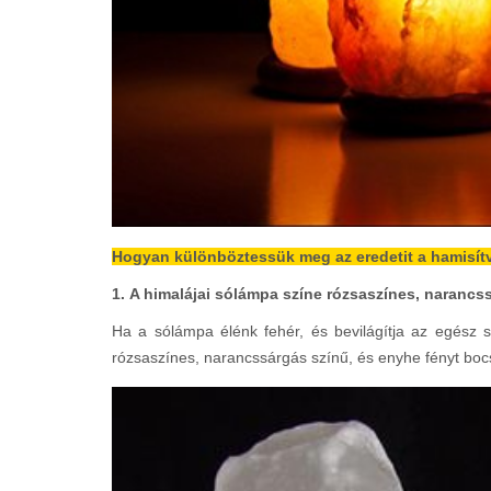
Hogyan különböztessük meg az eredetit a hamisít
1. A himalájai sólámpa színe rózsaszínes, narancs
Ha a sólámpa élénk fehér, és bevilágítja az egész s
rózsaszínes, narancssárgás színű, és enyhe fényt bocs