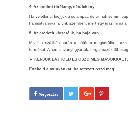
4. Az eredeti törékeny, sérülékeny
Ha véletlenül leejtjük a sólámpát, de annak semmi baj
hamisítvánnyal állunk szemben, mert egy igazi himaláj
5. Az eredetit kicserélik, ha baja van
Mivel a szállítás során a sótömb megsérülhet, az er
terméket. A hamisítványt gyártók, forgalmazók többsé
► KÉRJÜK LÁJKOLD ÉS OSZD MEG MÁSOKKAL IS
Értékeld a munkánkat, ha tetszett oszd meg!
Megosztás