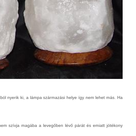
kból nyerik ki, a lámpa származási helye így nem lehet más. Ha
nem szívja magába a levegőben lévő párát és emiatt jótékony