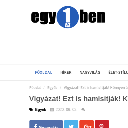
FŐOLDAL
HÍREK
NAGYVILÁG
ÉLET-STÍL
Főodal
Egyéb
Vigyázat! Ezt is hamisítják! Könnyen 
Vigyázat! Ezt is hamisítják!
Egyéb
2020. 06. 03.
Megosztás