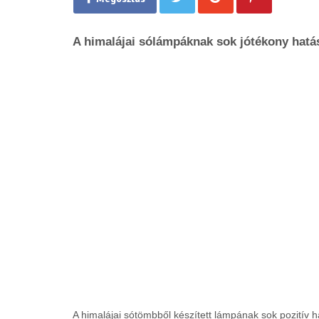
A himalájai sólámpáknak sok jótékony hatá
A himalájai sótömbből készített lámpának sok pozitív 