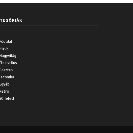
TEGÓRIÁK
Főoldal
Hírek
Nagyvilág
Élet-stílus
Gasztro
Technika
Egyéb
Retro
50 felett