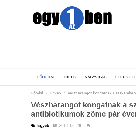
FŐOLDAL
HÍREK
NAGYVILÁG
ÉLET-STÍL
Főodal
Egyéb
Vészharangot kongatnak a szakemberek
Vészharangot kongatnak a s
antibiotikumok zöme pár éven
Egyéb
2018. 06. 29.