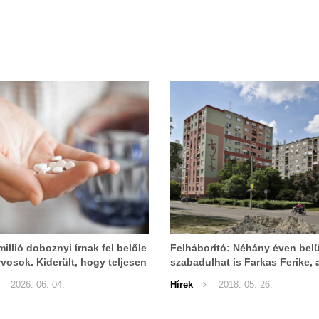
millió doboznyi írnak fel belőle
Felháborító: Néhány éven belü
rvosok. Kiderült, hogy teljesen
szabadulhat is Farkas Ferike, 
lan!
kegyetlen módon végzett a kis
2026. 06. 04.
Hírek
2018. 05. 26.
Adriennel