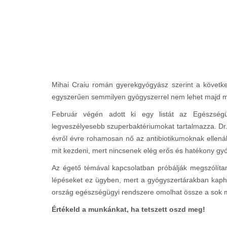
Mihai Craiu román gyerekgyógyász szerint a követke
egyszerűen semmilyen gyógyszerrel nem lehet majd 
Február végén adott ki egy listát az Egészségü
legveszélyesebb szuperbaktériumokat tartalmazza. Dr.
évről évre rohamosan nő az antibiotikumoknak ellen
mit kezdeni, mert nincsenek elég erős és hatékony gy
Az égető témával kapcsolatban próbálják megszólítan
lépéseket ez ügyben, mert a gyógyszertárakban kapha
ország egészségügyi rendszere omolhat össze a sok 
Értékeld a munkánkat, ha tetszett oszd meg!