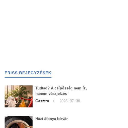
FRISS BEJEGYZÉSEK
Tudtad? A csípősség nem íz,
hanem vészjelzés
Gasztro
2026. 07. 30.
Házi áfonya lekvár