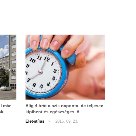
l már
Alig 4 órát alszik naponta, de teljesen
aki
kipihent és egészséges. A
szakemberek is elismerik a
Élet-stílus
2016. 09. 23.
többfázisos alvás eredményességét.