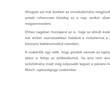
Ahogyan azt már évekkel az orvostudomány megjósolta,
emiatt rohamosan közeleg az a nap, amikor olyan
megsemmisíteni.
Ehhez nagyban hozzájárul az is, hogy az elmúlt évek
sok ember szervezetében kialakult a rezisztencia a
bizonyos baktériumokkal szemben,
A szakértők úgy vélik, hogy gondok vannak az egés
akkor is felírja az antibiotikumot, ha arra nem l
szövődmény miatt még súlyosabb legyen a páciens hely
Mixich, egészségügyi szakember.