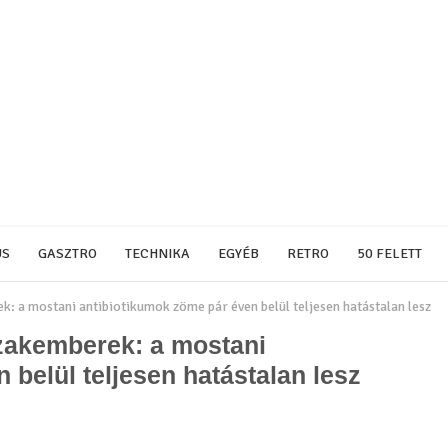
US
GASZTRO
TECHNIKA
EGYÉB
RETRO
50 FELETT
: a mostani antibiotikumok zöme pár éven belül teljesen hatástalan lesz
zakemberek: a mostani
 belül teljesen hatástalan lesz