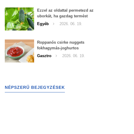
Ezzel az oldattal permetezd az
uborkát, ha gazdag termést
szeretnél begyűjteni
Egyéb
2026. 06. 19.
Roppanós csirke nuggets
fokhagymás-joghurtos
szósszal
Gasztro
2026. 06. 19.
NÉPSZERŰ BEJEGYZÉSEK