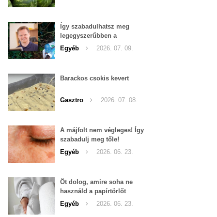
Így szabadulhatsz meg
legegyszerűbben a
pucércsigáktól
Egyéb
2026. 07. 09.
Barackos csokis kevert
Gasztro
2026. 07. 08.
A májfolt nem végleges! Így
szabadulj meg tőle!
Egyéb
2026. 06. 23.
Öt dolog, amire soha ne
használd a papírtörlőt
Egyéb
2026. 06. 23.