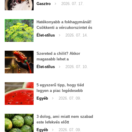
Gasztro
2026. 07. 17.
Hatékonyabb a fokhagymánál!
Csökkenti a vércukorszintet és
a magas vérnyomást is!
Élet-stílus
2026. 07. 14.
Szereted a chilit? Akkor
magasabb lehet a
tesztoszteron-szinted
Élet-stílus
2026. 07. 10.
5 egyszerű tipp, hogy tiéd
legyen a piac legédesebb
görögdinnyéje
Egyéb
2026. 07. 09.
3 dolog, ami miatt nem szabad
este lefekvés előtt
görögdinnyét enni
Egyéb
2026. 07. 09.