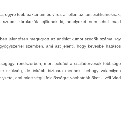
 egyre több baktérium és vírus áll ellen az antibiotikumoknak,
 szuper kórokozók fejlődnek ki, amelyeket nem lehet majd
ben jelentősen megugrott az antibiotikumot szedők száma, így
 gyógyszerrel szemben, ami azt jelenti, hogy kevésbé hatásos
zségügyi rendszerben, mert például a családorvosok többsége
enne szükség, de inkább biztosra mennek, nehogy valamilyen
zete, ami miatt végül felelősségre vonhatnák őket – véli Vlad