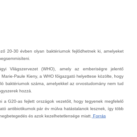
ző 20-30 évben olyan baktériumok fejlődhetnek ki, amelyeket
megsemmisíteni.
gyi Világszervezet (WHO), amely az emberiségre jelentő
 Marie-Paule Kieny, a WHO főigazgató helyettese közölte, hogy
álló baktériumok száma, amelyekkel az orvostudomány nem tud
ógyszerek hozzá.
i a G20-as fejlett országok vezetőit, hogy tegyenek megfelelő
tó antibiotikumok pár év múlva hatástalanok lesznek, így több
megbetegedés és azok kezelhetetlensége miatt.
Forrás