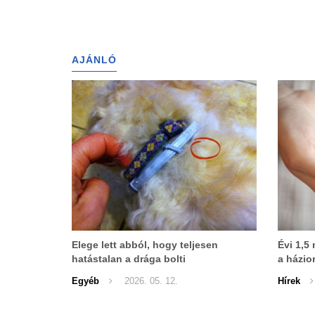
AJÁNLÓ
Elege lett abból, hogy teljesen
Évi 1,5 
hatástalan a drága bolti
a házio
bolhanyakörv!
hatásta
Egyéb
2026. 05. 12.
Hírek