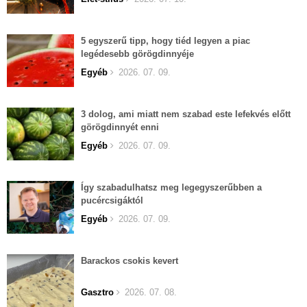
5 egyszerű tipp, hogy tiéd legyen a piac
legédesebb görögdinnyéje
Egyéb
2026. 07. 09.
3 dolog, ami miatt nem szabad este lefekvés előtt
görögdinnyét enni
Egyéb
2026. 07. 09.
Így szabadulhatsz meg legegyszerűbben a
pucércsigáktól
Egyéb
2026. 07. 09.
Barackos csokis kevert
Gasztro
2026. 07. 08.