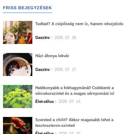
FRISS BEJEGYZÉSEK
Tudtad? A csípősség nem íz, hanem vészjelzés
Gasztro
2026. 07. 30.
Házi áfonya lekvár
Gasztro
2026. 07. 17.
Hatékonyabb a fokhagymánál! Csökkenti a
vércukorszintet és a magas vérnyomást is!
Élet-stílus
2026. 07. 14.
Szereted a chilit? Akkor magasabb lehet a
tesztoszteron-szinted
Élet-stílus
2026. 07. 10.