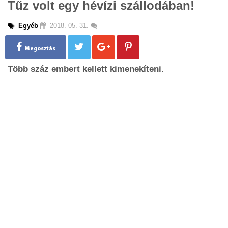
Tűz volt egy hévízi szállodában!
g
l
Egyéb
2018. 05. 31.
e
n
a
Megosztás
v
Több száz embert kellett kimenekíteni.
i
g
a
t
i
o
n