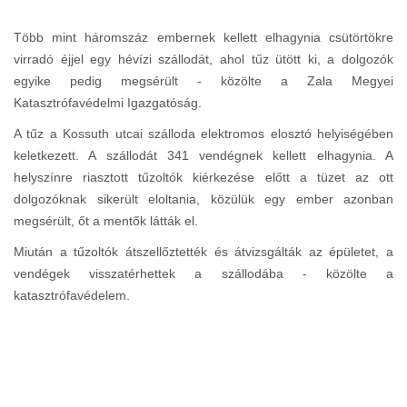
Több mint háromszáz embernek kellett elhagynia csütörtökre
virradó éjjel egy hévízi szállodát, ahol tűz ütött ki, a dolgozók
egyike pedig megsérült - közölte a Zala Megyei
Katasztrófavédelmi Igazgatóság.
A tűz a Kossuth utcai szálloda elektromos elosztó helyiségében
keletkezett. A szállodát 341 vendégnek kellett elhagynia. A
helyszínre riasztott tűzoltók kiérkezése előtt a tüzet az ott
dolgozóknak sikerült eloltania, közülük egy ember azonban
megsérült, őt a mentők látták el.
Miután a tűzoltók átszellőztették és átvizsgálták az épületet, a
vendégek visszatérhettek a szállodába - közölte a
katasztrófavédelem.