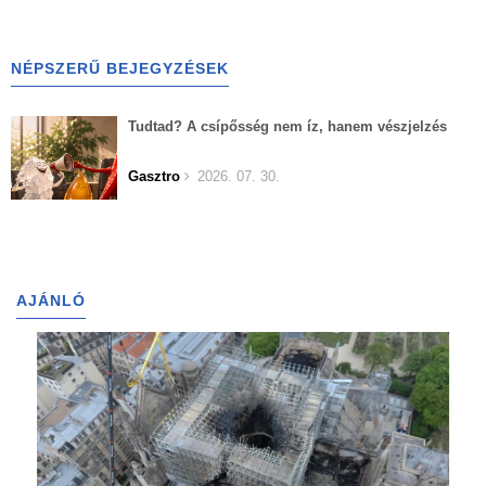
NÉPSZERŰ BEJEGYZÉSEK
Tudtad? A csípősség nem íz, hanem vészjelzés
Gasztro
2026. 07. 30.
AJÁNLÓ