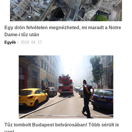
Egy drón felvételen megnézheted, mi maradt a Notre
Dame-i tűz után
Egyéb
2019. 04. 17.
Tűz tombolt Budapest belvárosában! Több sérült is
van!