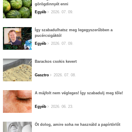
görögdinnyét enni
Egyéb
2026. 07. 09.
Így szabadulhatsz meg legegyszerűbben a
pucércsigáktól
Egyéb
2026. 07. 09.
Barackos csokis kevert
Gasztro
2026. 07. 08.
A májfolt nem végleges! Így szabadulj meg tőle!
Egyéb
2026. 06. 23.
Öt dolog, amire soha ne használd a papírtörlőt