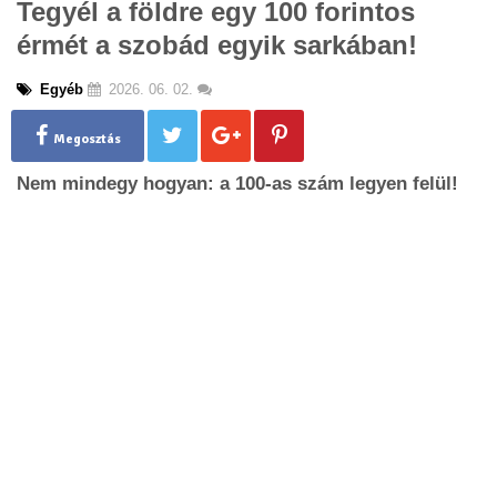
Tegyél a földre egy 100 forintos
g
érmét a szobád egyik sarkában!
l
e
n
Egyéb
2026. 06. 02.
a
v
Megosztás
i
g
Nem mindegy hogyan: a 100-as szám legyen felül!
a
t
i
o
n