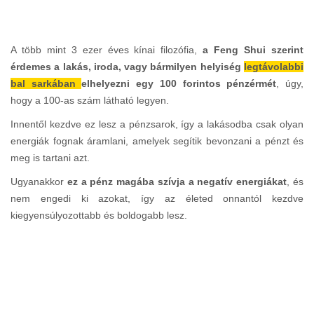
A több mint 3 ezer éves kínai filozófia,
a Feng Shui szerint
érdemes a lakás, iroda, vagy bármilyen helyiség
legtávolabbi
bal sarkában
elhelyezni egy 100 forintos pénzérmét
, úgy,
hogy a 100-as szám látható legyen.
Innentől kezdve ez lesz a pénzsarok, így a lakásodba csak olyan
energiák fognak áramlani, amelyek segítik bevonzani a pénzt és
meg is tartani azt.
Ugyanakkor
ez a pénz magába szívja a negatív energiákat
, és
nem engedi ki azokat, így az életed onnantól kezdve
kiegyensúlyozottabb és boldogabb lesz.