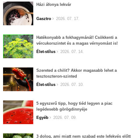
Házi áfonya lekvár
Gasztro
2026. 07. 17.
Hatékonyabb a fokhagymánál! Csökkenti a
vércukorszintet és a magas vérnyomást is!
Élet-stílus
2026. 07. 14.
Szereted a chilit? Akkor magasabb lehet a
tesztoszteron-szinted
Élet-stílus
2026. 07. 10.
5 egyszerű tipp, hogy tiéd legyen a piac
legédesebb görögdinnyéje
Egyéb
2026. 07. 09.
3 dolog, ami miatt nem szabad este lefekvés előtt