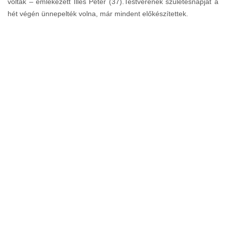
voltak – emlékezett Illés Péter (37).Testvérének születésnapját a
hét végén ünnepelték volna, már mindent előkészítettek.