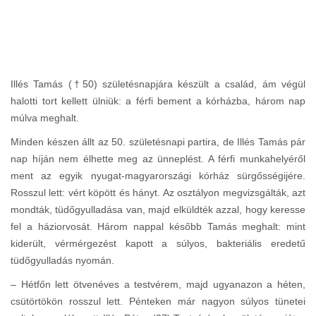
Illés Tamás (†50) születésnapjára készült a család, ám végül
halotti tort kellett ülniük: a férfi bement a kórházba, három nap
múlva meghalt.
Minden készen állt az 50. születésnapi partira, de Illés Tamás pár
nap híján nem élhette meg az ünneplést. A férfi munkahelyéről
ment az egyik nyugat-magyarországi kórház sürgősségijére.
Rosszul lett: vért köpött és hányt. Az osztályon megvizsgálták, azt
mondták, tüdőgyulladása van, majd elküldték azzal, hogy keresse
fel a háziorvosát. Három nappal később Tamás meghalt: mint
kiderült, vérmérgezést kapott a súlyos, bakteriális eredetű
tüdőgyulladás nyomán.
– Hétfőn lett ötvenéves a testvérem, majd ugyanazon a héten,
csütörtökön rosszul lett. Pénteken már nagyon súlyos tünetei