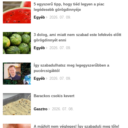
5 egyszerű tipp, hogy tiéd legyen a piac
legédesebb görögdinnyéje
Egyéb
2026. 07. 09.
3 dolog, ami miatt nem szabad este lefekvés előtt
görögdinnyét enni
Egyéb
2026. 07. 09.
Így szabadulhatsz meg legegyszerűbben a
pucércsigáktól
Egyéb
2026. 07. 09.
Barackos csokis kevert
Gasztro
2026. 07. 08.
A májfolt nem végleges! Így szabadulj meg tőle!