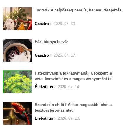
Tudtad? A csípősség nem íz, hanem vészjelzés
Gasztro
2026. 07. 30.
Házi áfonya lekvár
Gasztro
2026. 07. 17.
Hatékonyabb a fokhagymánál! Csökkenti a
vércukorszintet és a magas vérnyomást is!
Élet-stílus
2026. 07. 14.
Szereted a chilit? Akkor magasabb lehet a
tesztoszteron-szinted
Élet-stílus
2026. 07. 10.