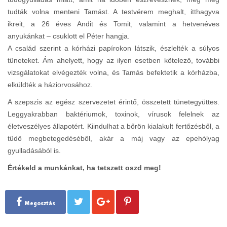
tudták volna menteni Tamást. A testvérem meghalt, itthagyva
ikreit, a 26 éves Andit és Tomit, valamint a hetvenéves
anyukánkat – csuklott el Péter hangja.
A család szerint a kórházi papírokon látszik, észlelték a súlyos
tüneteket. Ám ahelyett, hogy az ilyen esetben kötelező, további
vizsgálatokat elvégezték volna, és Tamás befektetik a kórházba,
elküldték a háziorvosához.
A szepszis az egész szervezetet érintő, összetett tünetegyüttes.
Leggyakrabban baktériumok, toxinok, vírusok felelnek az
életveszélyes állapotért. Kiindulhat a bőrön kialakult fertőzésből, a
tüdő megbetegedéséből, akár a máj vagy az epehólyag
gyulladásából is.
Értékeld a munkánkat, ha tetszett oszd meg!
Megosztás