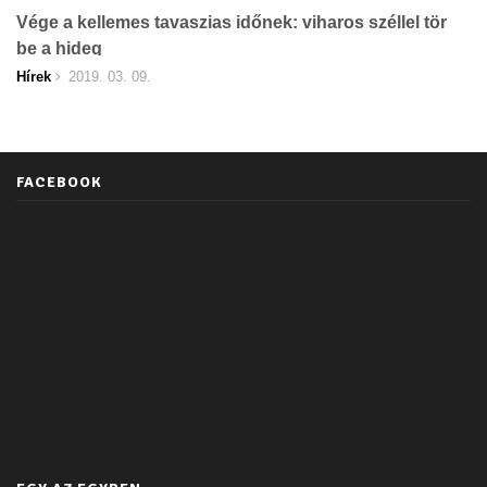
Vége a kellemes tavaszias időnek: viharos széllel tör
be a hideg
Hírek
2019. 03. 09.
FACEBOOK