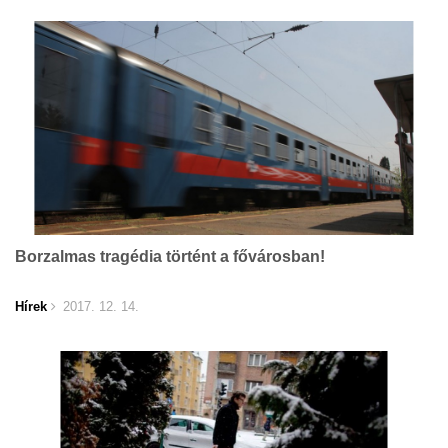
Bor­zal­mas tra­gé­dia tör­tént a fővárosban!
Hírek
2017. 12. 14.