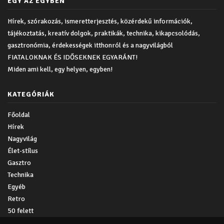
EGY AZ EGYBEN
Hírek, szórakozás, ismeretterjesztés, közérdekű információk,
tájékoztatás, kreatív dolgok, praktikák, technika, kikapcsolódás,
gasztronómia, érdekességek itthonról és a nagyvilágból
FIATALOKNAK ÉS IDŐSEKNEK EGYARÁNT!
Miden ami kell, egy helyen, egyben!
KATEGÓRIÁK
Főoldal
Hírek
Nagyvilág
Élet-stílus
Gasztro
Technika
Egyéb
Retro
50 felett