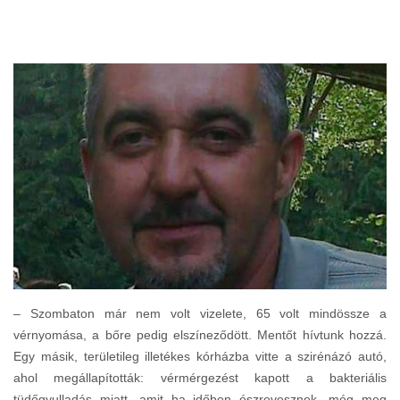
– Szombaton már nem volt vizelete, 65 volt mindössze a
vérnyomása, a bőre pedig elszíneződött. Mentőt hívtunk hozzá.
Egy másik, területileg illetékes kórházba vitte a szirénázó autó,
ahol megállapították: vérmérgezést kapott a bakteriális
tüdőgyulladás miatt, amit ha időben észrevesznek, még meg