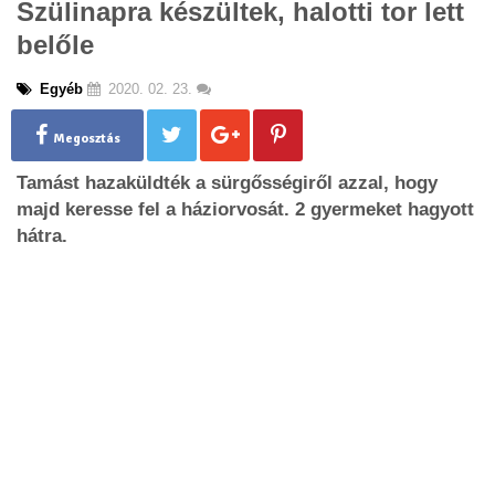
Szülinapra készültek, halotti tor lett
g
belőle
l
e
n
Egyéb
2020. 02. 23.
a
v
Megosztás
i
g
Tamást hazaküldték a sürgősségiről azzal, hogy
a
majd keresse fel a háziorvosát. 2 gyermeket hagyott
t
hátra.
i
o
n