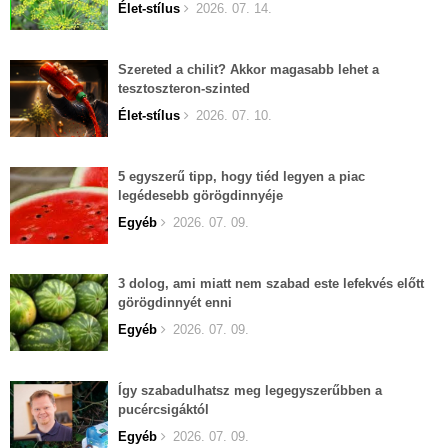
Élet-stílus
2026. 07. 14.
Szereted a chilit? Akkor magasabb lehet a
tesztoszteron-szinted
Élet-stílus
2026. 07. 10.
5 egyszerű tipp, hogy tiéd legyen a piac
legédesebb görögdinnyéje
Egyéb
2026. 07. 09.
3 dolog, ami miatt nem szabad este lefekvés előtt
görögdinnyét enni
Egyéb
2026. 07. 09.
Így szabadulhatsz meg legegyszerűbben a
pucércsigáktól
Egyéb
2026. 07. 09.