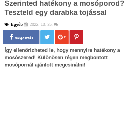
Szerinted hatékony a mosóporod?
g
Teszteld egy darabka tojással
l
e
n
Egyéb
2022. 10. 25.
a
v
Megosztás
i
g
Így ellenőrizheted le, hogy mennyire hatékony a
a
mosószered! Különösen régen megbontott
t
mosópornál ajánlott megcsinálni!
i
o
n