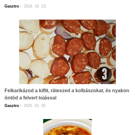
Gasztro
2016. 10. 23.
Felkarikázod a kiflit, ráteszed a kolbászokat, és nyakon
öntöd a felvert tojással
Gasztro
2025. 01. 25.