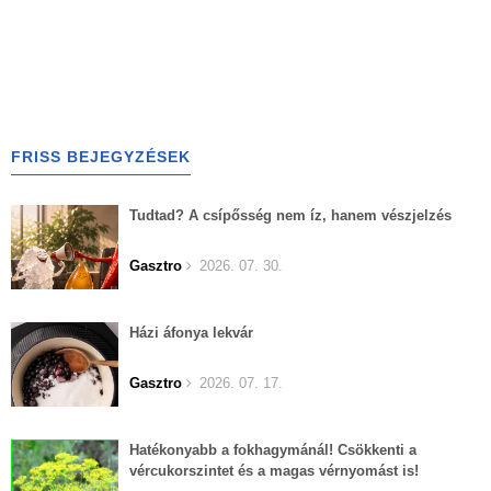
FRISS BEJEGYZÉSEK
Tudtad? A csípősség nem íz, hanem vészjelzés
Gasztro
2026. 07. 30.
Házi áfonya lekvár
Gasztro
2026. 07. 17.
Hatékonyabb a fokhagymánál! Csökkenti a
vércukorszintet és a magas vérnyomást is!