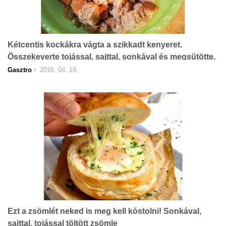
Kétcentis kockákra vágta a szikkadt kenyeret.
Összekeverte tojással, sajttal, sonkával és megsütötte.
Azóta ez a kedvence!
Gasztro
2016. 04. 19.
Ezt a zsömlét neked is meg kell kóstolni! Sonkával,
sajttal, tojással töltött zsömle