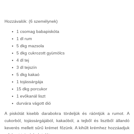
Hozzávalók: (6 személynek)
1 csomag babapiskóta
1 dl rum
5 dkg mazsola
5 dkg cukrozott gyümölcs
4 dl tej
3 dl tejszín
5 dkg kakaó
1 tojássárgája
15 dkg porcukor
1 evőkanál liszt
durvára vágott dió
A piskótát kisebb darabokra tördeljük és ráöntjük a rumot. A
cukorból, tojássárgájából, kakaóból, a tejből és lisztből állandó
keverés mellett sűrű krémet főzünk. A kihűlt krémhez hozzáadjuk