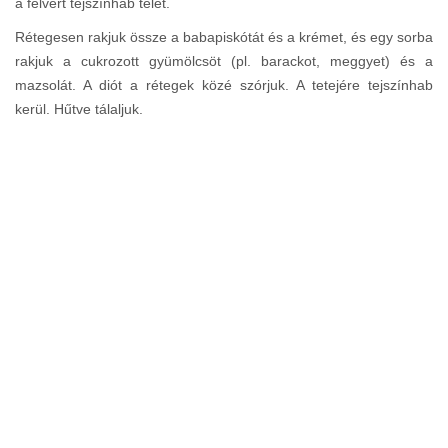
a felvert tejszínhab telét.
Rétegesen rakjuk össze a babapiskótát és a krémet, és egy sorba
rakjuk a cukrozott gyümölcsöt (pl. barackot, meggyet) és a
mazsolát. A diót a rétegek közé szórjuk. A tetejére tejszínhab
kerül. Hűtve tálaljuk.