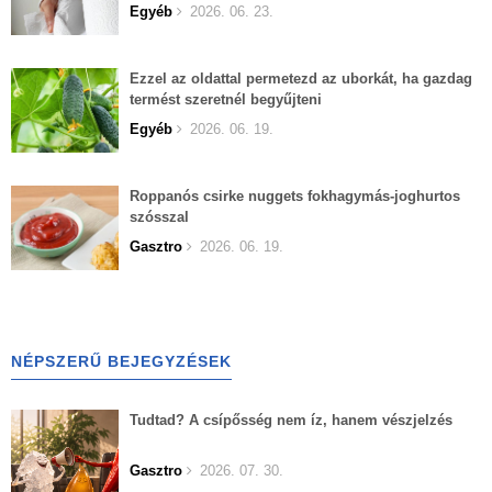
Egyéb
2026. 06. 23.
Ezzel az oldattal permetezd az uborkát, ha gazdag
termést szeretnél begyűjteni
Egyéb
2026. 06. 19.
Roppanós csirke nuggets fokhagymás-joghurtos
szósszal
Gasztro
2026. 06. 19.
NÉPSZERŰ BEJEGYZÉSEK
Tudtad? A csípősség nem íz, hanem vészjelzés
Gasztro
2026. 07. 30.