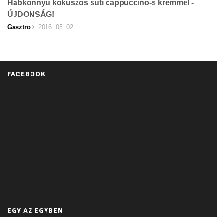
Habkönnyű kókuszos süti cappuccino-s krémmel -
ÚJDONSÁG!
Gasztro
2016. 05. 02.
FACEBOOK
EGY AZ EGYBEN