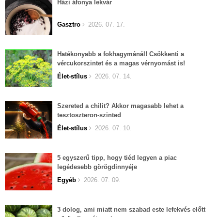
Házi áfonya lekvár
Gasztro
2026. 07. 17.
Hatékonyabb a fokhagymánál! Csökkenti a
vércukorszintet és a magas vérnyomást is!
Élet-stílus
2026. 07. 14.
Szereted a chilit? Akkor magasabb lehet a
tesztoszteron-szinted
Élet-stílus
2026. 07. 10.
5 egyszerű tipp, hogy tiéd legyen a piac
legédesebb görögdinnyéje
Egyéb
2026. 07. 09.
3 dolog, ami miatt nem szabad este lefekvés előtt