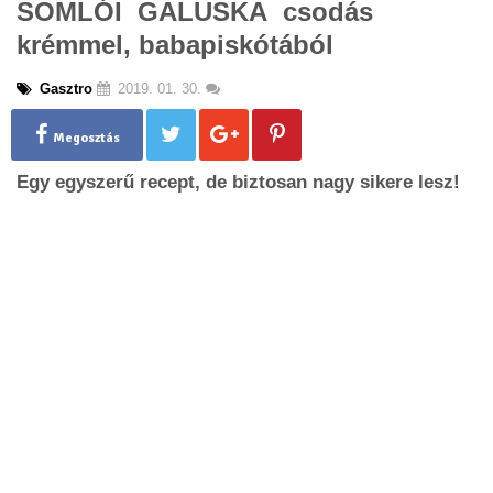
SOMLÓI GALUSKA csodás
g
krémmel, babapiskótából
l
e
n
Gasztro
2019. 01. 30.
a
v
Megosztás
i
g
Egy egyszerű recept, de biztosan nagy sikere lesz!
a
t
i
o
n