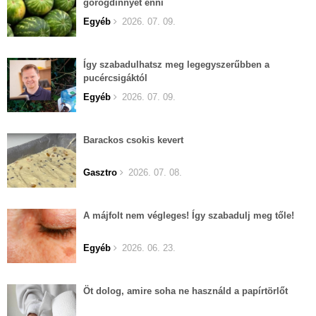
görögdinnyét enni
Egyéb
2026. 07. 09.
Így szabadulhatsz meg legegyszerűbben a
pucércsigáktól
Egyéb
2026. 07. 09.
Barackos csokis kevert
Gasztro
2026. 07. 08.
A májfolt nem végleges! Így szabadulj meg tőle!
Egyéb
2026. 06. 23.
Öt dolog, amire soha ne használd a papírtörlőt