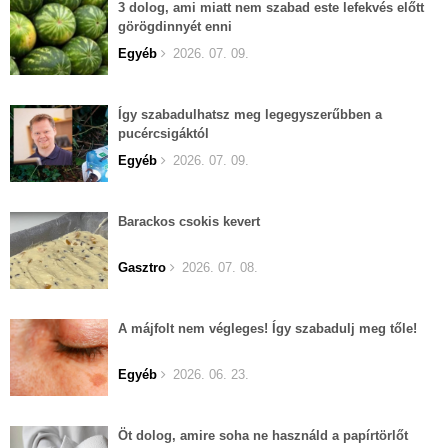
3 dolog, ami miatt nem szabad este lefekvés előtt
görögdinnyét enni
Egyéb
2026. 07. 09.
Így szabadulhatsz meg legegyszerűbben a
pucércsigáktól
Egyéb
2026. 07. 09.
Barackos csokis kevert
Gasztro
2026. 07. 08.
A májfolt nem végleges! Így szabadulj meg tőle!
Egyéb
2026. 06. 23.
Öt dolog, amire soha ne használd a papírtörlőt