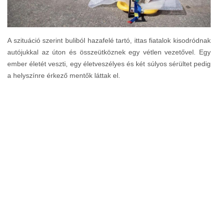
A szituáció szerint buliból hazafelé tartó, ittas fiatalok kisodródnak
autójukkal az úton és összeütköznek egy vétlen vezetővel. Egy
ember életét veszti, egy életveszélyes és két súlyos sérültet pedig
a helyszínre érkező mentők láttak el.