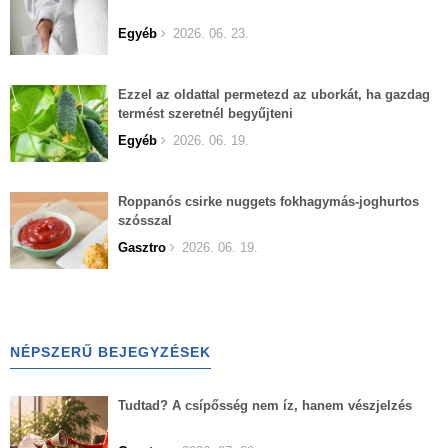
Egyéb
2026. 06. 23.
Ezzel az oldattal permetezd az uborkát, ha gazdag
termést szeretnél begyűjteni
Egyéb
2026. 06. 19.
Roppanós csirke nuggets fokhagymás-joghurtos
szósszal
Gasztro
2026. 06. 19.
NÉPSZERŰ BEJEGYZÉSEK
Tudtad? A csípősség nem íz, hanem vészjelzés