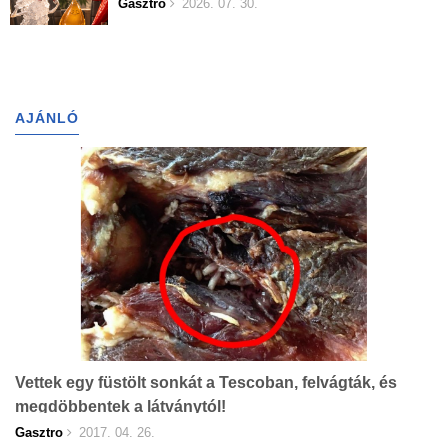
Gasztro
2026. 07. 30.
AJÁNLÓ
Vettek egy füstölt sonkát a Tescoban, felvágták, és
megdöbbentek a látványtól!
Gasztro
2017. 04. 26.