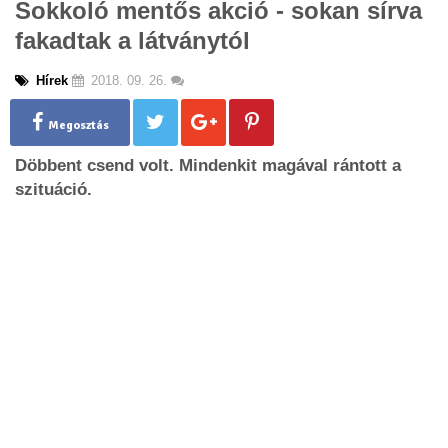
Sokkoló mentős akció - sokan sírva
g
fakadtak a látványtól
l
e
n
Hírek
2018. 09. 26.
a
v
Megosztás
i
g
Döbbent csend volt. Mindenkit magával rántott a
a
szituáció.
t
i
o
n