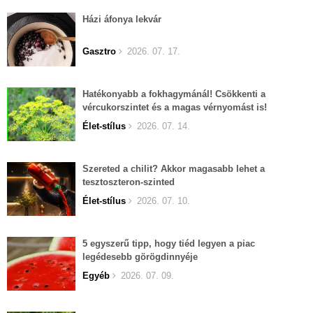
Házi áfonya lekvár
Gasztro
2026. 07. 17.
Hatékonyabb a fokhagymánál! Csökkenti a
vércukorszintet és a magas vérnyomást is!
Élet-stílus
2026. 07. 14.
Szereted a chilit? Akkor magasabb lehet a
tesztoszteron-szinted
Élet-stílus
2026. 07. 10.
5 egyszerű tipp, hogy tiéd legyen a piac
legédesebb görögdinnyéje
Egyéb
2026. 07. 09.