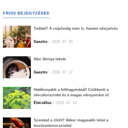
FRISS BEJEGYZÉSEK
Tudtad? A csípősség nem íz, hanem vészjelzés
Gasztro
2026. 07. 30.
Házi áfonya lekvár
Gasztro
2026. 07. 17.
Hatékonyabb a fokhagymánál! Csökkenti a
vércukorszintet és a magas vérnyomást is!
Élet-stílus
2026. 07. 14.
Szereted a chilit? Akkor magasabb lehet a
tesztoszteron-szinted