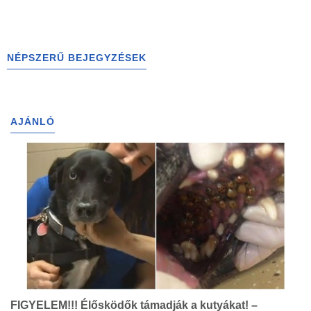
NÉPSZERŰ BEJEGYZÉSEK
AJÁNLÓ
FIGYELEM!!! Élősködők támadják a kutyákat! –