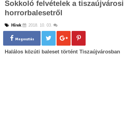
Sokkoló felvételek a tiszaújvárosi
g
horrorbalesetről
l
e
n
Hírek
2018. 10. 03.
a
v
Megosztás
i
g
Halálos közúti baleset történt Tiszaújvárosban
a
t
i
o
n