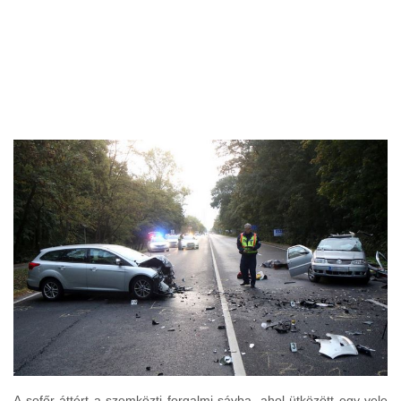
A sofőr áttért a szemközti forgalmi sávba, ahol ütközött egy vele