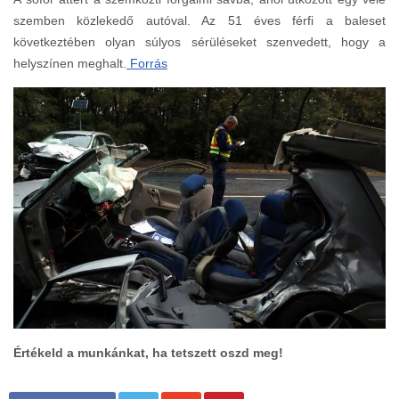
szemben közlekedő autóval. Az 51 éves férfi a baleset
következtében olyan súlyos sérüléseket szenvedett, hogy a
helyszínen meghalt.
Forrás
Értékeld a munkánkat, ha tetszett oszd meg!