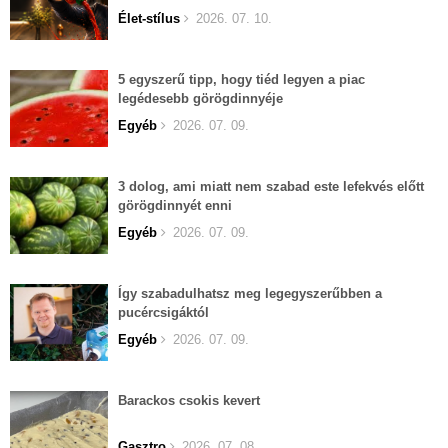
Élet-stílus
2026. 07. 10.
5 egyszerű tipp, hogy tiéd legyen a piac
legédesebb görögdinnyéje
Egyéb
2026. 07. 09.
3 dolog, ami miatt nem szabad este lefekvés előtt
görögdinnyét enni
Egyéb
2026. 07. 09.
Így szabadulhatsz meg legegyszerűbben a
pucércsigáktól
Egyéb
2026. 07. 09.
Barackos csokis kevert
Gasztro
2026. 07. 08.