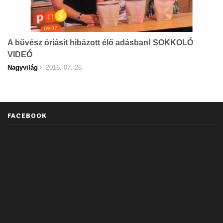
A bűvész óriásit hibázott élő adásban! SOKKOLÓ
VIDEÓ
Nagyvilág
2016. 07. 26.
FACEBOOK