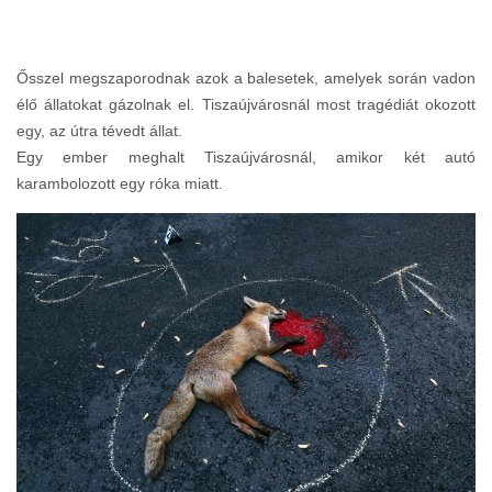
Ősszel megszaporodnak azok a balesetek, amelyek során vadon
élő állatokat gázolnak el. Tiszaújvárosnál most tragédiát okozott
egy, az útra tévedt állat.
Egy ember meghalt Tiszaújvárosnál, amikor két autó
karambolozott egy róka miatt.