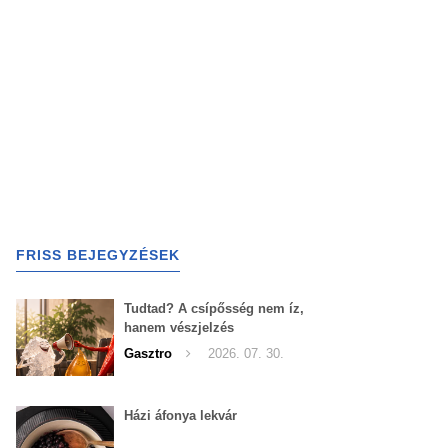
FRISS BEJEGYZÉSEK
Tudtad? A csípősség nem íz,
hanem vészjelzés
Gasztro
2026. 07. 30.
Házi áfonya lekvár