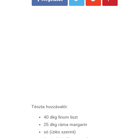
Tészta hozzávalói:
40 dkg finom liszt
25 dkg ráma margarin
só (ízlés szerint)