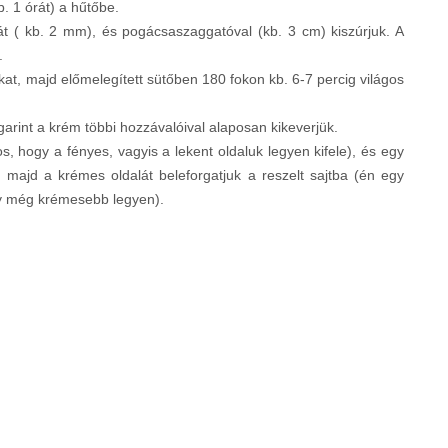
. 1 órát) a hűtőbe.
sztát ( kb. 2 mm), és pogácsaszaggatóval (kb. 3 cm) kiszúrjuk. A
.
okat, majd előmelegített sütőben 180 fokon kb. 6-7 percig világos
arint a krém többi hozzávalóival alaposan kikeverjük.
, hogy a fényes, vagyis a lekent oldaluk legyen kifele), és egy
, majd a krémes oldalát beleforgatjuk a reszelt sajtba (én egy
gy még krémesebb legyen).