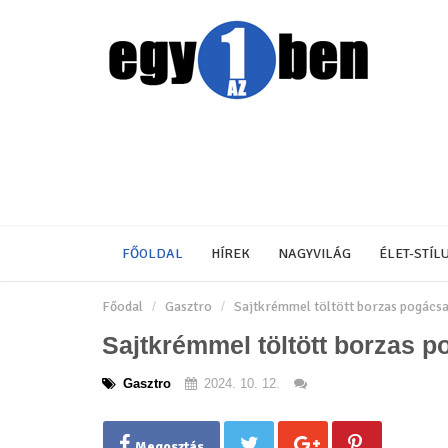
FŐOLDAL
HÍREK
NAGYVILÁG
ÉLET-STÍL
Főodal
Gasztro
Sajtkrémmel töltött borzas pogács
Sajtkrémmel töltött borzas 
Gasztro
2024. 10. 12.
Megosztás