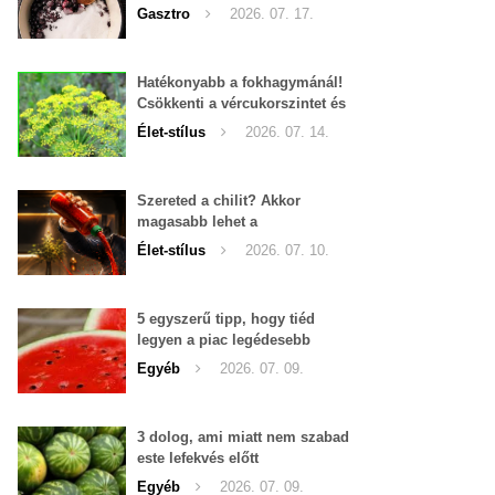
Gasztro
2026. 07. 17.
Hatékonyabb a fokhagymánál!
Csökkenti a vércukorszintet és
a magas vérnyomást is!
Élet-stílus
2026. 07. 14.
Szereted a chilit? Akkor
magasabb lehet a
tesztoszteron-szinted
Élet-stílus
2026. 07. 10.
5 egyszerű tipp, hogy tiéd
legyen a piac legédesebb
görögdinnyéje
Egyéb
2026. 07. 09.
3 dolog, ami miatt nem szabad
este lefekvés előtt
görögdinnyét enni
Egyéb
2026. 07. 09.