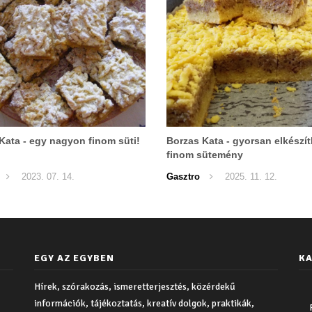
Kata - egy nagyon finom süti!
Borzas Kata - gyorsan elkészí
finom sütemény
2023. 07. 14.
Gasztro
2025. 11. 12.
EGY AZ EGYBEN
KA
Hírek, szórakozás, ismeretterjesztés, közérdekű
információk, tájékoztatás, kreatív dolgok, praktikák,