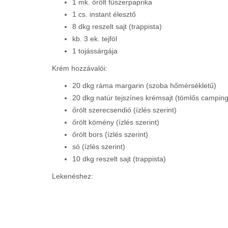
1 mk. őrölt fűszerpaprika
1 cs. instant élesztő
8 dkg reszelt sajt (trappista)
kb. 3 ek. tejföl
1 tojássárgája
Krém hozzávalói:
20 dkg ráma margarin (szoba hőmérsékletű)
20 dkg natúr tejszínes krémsajt (tömlős campin
őrölt szerecsendió (ízlés szerint)
őrölt kömény (ízlés szerint)
őrölt bors (ízlés szerint)
só (ízlés szerint)
10 dkg reszelt sajt (trappista)
Lekenéshez: