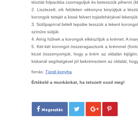
tésztát folpackba csomagoljuk és betesszük pihenni (kb
2. Lisztezett, sík felületen vékonyra kinyújtjuk a té
korongok tetejét a kissé felvert tojásfehérjével lekenjük
3. Sütőpapírral bélelt tepsibe tesszük a lekent korong
színűre sütjük.
4. Amíg hűlnek a korongok elkészítjük a krémet: A marg
5. Két-két korongot összeragasztunk a krémmel (fontos
kicsit összenyomjuk, hogy a krém az oldalán kijöjjön
kiskanál segítségével jól bekrémeztem az oldalát, ho
forrás:
Tündi konyha
Értékeld a munkánkat, ha tetszett oszd meg!
Megosztás