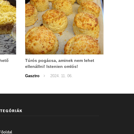
thető
Túrós pogácsa, aminek nem lehet
ellenállni! Istenien omlós!
Gasztro
2024. 11. 06.
TEGÓRIÁK
Főoldal