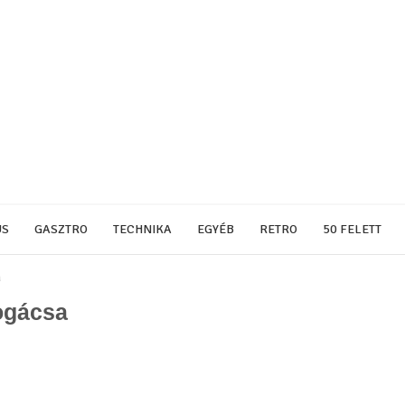
US
GASZTRO
TECHNIKA
EGYÉB
RETRO
50 FELETT
a
pogácsa