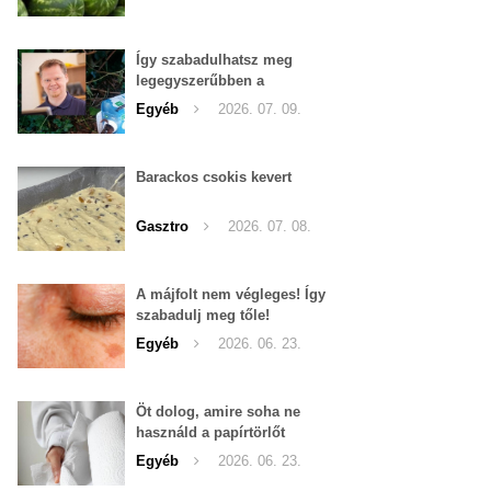
Így szabadulhatsz meg
legegyszerűbben a
pucércsigáktól
Egyéb
2026. 07. 09.
Barackos csokis kevert
Gasztro
2026. 07. 08.
A májfolt nem végleges! Így
szabadulj meg tőle!
Egyéb
2026. 06. 23.
Öt dolog, amire soha ne
használd a papírtörlőt
Egyéb
2026. 06. 23.