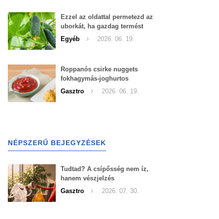
Ezzel az oldattal permetezd az
uborkát, ha gazdag termést
szeretnél begyűjteni
Egyéb
2026. 06. 19.
Roppanós csirke nuggets
fokhagymás-joghurtos
szósszal
Gasztro
2026. 06. 19.
NÉPSZERŰ BEJEGYZÉSEK
Tudtad? A csípősség nem íz,
hanem vészjelzés
Gasztro
2026. 07. 30.