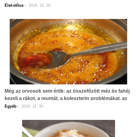
FOGSZ LEPŐDNI MELYIK!
Élet-stílus
2018. 10. 26.
Még az orvosok sem értik: az összefőzött méz és fahéj
kezeli a rákot, a reumát, a koleszterin problémákat, az
epebajt és 10 más egészségügyi problémát
Egyéb
2018. 11. 30.