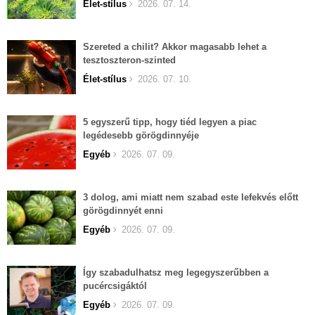
Élet-stílus
2026. 07. 14.
Szereted a chilit? Akkor magasabb lehet a
tesztoszteron-szinted
Élet-stílus
2026. 07. 10.
5 egyszerű tipp, hogy tiéd legyen a piac
legédesebb görögdinnyéje
Egyéb
2026. 07. 09.
3 dolog, ami miatt nem szabad este lefekvés előtt
görögdinnyét enni
Egyéb
2026. 07. 09.
Így szabadulhatsz meg legegyszerűbben a
pucércsigáktól
Egyéb
2026. 07. 09.