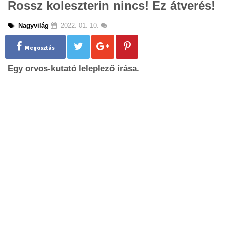
Rossz koleszterin nincs! Ez átverés!
g
l
Nagyvilág
2022. 01. 10.
e
n
a
Megosztás
v
Egy orvos-kutató leleplező írása.
i
g
a
t
i
o
n