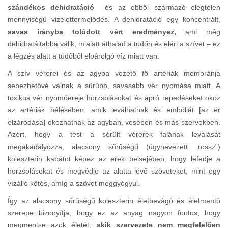
szándékos dehidratáció
és az ebből származó elégtelen
mennyiségű vizelettermelődés. A dehidratáció egy koncentrált,
savas irányba tolódott vért eredményez,
ami még
dehidratáltabbá válik, mialatt áthalad a tüdőn és eléri a szívet – ez
a légzés alatt a tüdőből elpárolgó víz miatt van.
A szív vérerei és az agyba vezető fő artériák membránja
sebezhetővé válnak a sűrűbb, savasabb vér nyomása miatt. A
toxikus vér nyomóereje horzsolásokat és apró repedéseket okoz
az artériák bélésében, amik leválhatnak és embóliát [az ér
elzáródása] okozhatnak az agyban, vesében és más szervekben.
Azért, hogy a test a sérült vérerek falának leválását
megakadályozza, alacsony sűrűségű (úgynevezett „rossz”)
koleszterin kabátot képez az erek belsejében, hogy lefedje a
horzsolásokat és megvédje az alatta lévő szöveteket, mint egy
vízálló kötés, amíg a szövet meggyógyul.
Így az alacsony sűrűségű koleszterin életbevágó és életmentő
szerepe bizonyítja, hogy ez az anyag nagyon fontos, hogy
megmentse azok életét,
akik szervezete nem megfelelően