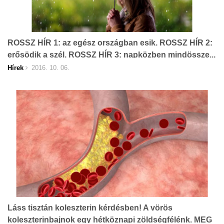
ROSSZ HÍR 1: az egész országban esik. ROSSZ HÍR 2:
erősödik a szél. ROSSZ HÍR 3: napközben mindössze...
Hírek
2016. 10. 06.
Láss tisztán koleszterin kérdésben! A vörös
koleszterinbajnok egy hétköznapi zöldségfélénk. MEG