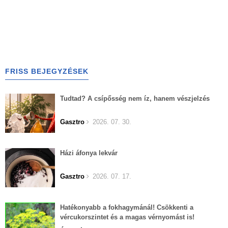
FRISS BEJEGYZÉSEK
Tudtad? A csípősség nem íz, hanem vészjelzés
Gasztro
2026. 07. 30.
Házi áfonya lekvár
Gasztro
2026. 07. 17.
Hatékonyabb a fokhagymánál! Csökkenti a
vércukorszintet és a magas vérnyomást is!