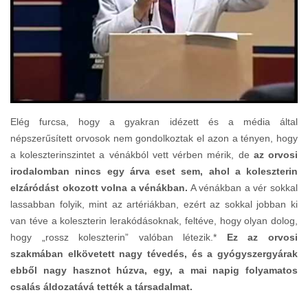
Elég furcsa, hogy a gyakran idézett és a média által
népszerűsített orvosok nem gondolkoztak el azon a tényen, hogy
a koleszterinszintet a vénákból vett vérben mérik, de
az orvosi
irodalomban nincs egy árva eset sem, ahol a koleszterin
elzáródást okozott volna a vénákban.
A vénákban a vér sokkal
lassabban folyik, mint az artériákban, ezért az sokkal jobban ki
van téve a koleszterin lerakódásoknak, feltéve, hogy olyan dolog,
hogy „rossz koleszterin” valóban létezik.*
Ez az orvosi
szakmában elkövetett nagy tévedés, és a gyógyszergyárak
ebből nagy hasznot húzva, egy, a mai napig folyamatos
csalás áldozatává tették a társadalmat.