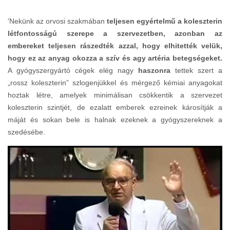
'Nekünk az orvosi szakmában
teljesen egyértelmű a koleszterin
létfontosságú szerepe a szervezetben, azonban az
embereket teljesen rászedték azzal, hogy elhitették velük,
hogy ez az anyag okozza a szív és agy artéria betegségeket.
A gyógyszergyártó cégek elég nagy
haszonra
tettek szert a
„rossz koleszterin” szlogenjükkel és mérgező kémiai anyagokat
hoztak létre, amelyek minimálisan csökkentik a szervezet
koleszterin szintjét, de ezalatt emberek ezreinek károsítják a
máját és sokan bele is halnak ezeknek a gyógyszereknek a
szedésébe.