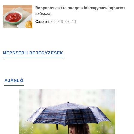
Roppanós csirke nuggets fokhagymás-joghurtos
szósszal
Gasztro
2026. 06. 19.
NÉPSZERŰ BEJEGYZÉSEK
AJÁNLÓ