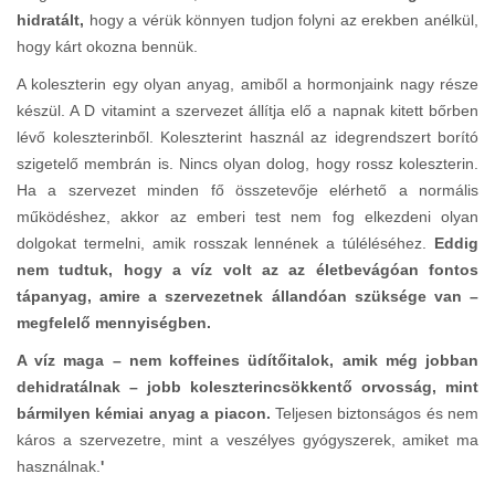
hidratált,
hogy a vérük könnyen tudjon folyni az erekben anélkül,
hogy kárt okozna bennük.
A koleszterin egy olyan anyag, amiből a hormonjaink nagy része
készül. A D vitamint a szervezet állítja elő a napnak kitett bőrben
lévő koleszterinből. Koleszterint használ az idegrendszert borító
szigetelő membrán is. Nincs olyan dolog, hogy rossz koleszterin.
Ha a szervezet minden fő összetevője elérhető a normális
működéshez, akkor az emberi test nem fog elkezdeni olyan
dolgokat termelni, amik rosszak lennének a túléléséhez.
Eddig
nem tudtuk, hogy a víz volt az az életbevágóan fontos
tápanyag, amire a szervezetnek állandóan szüksége van –
megfelelő mennyiségben.
A víz maga – nem koffeines üdítőitalok, amik még jobban
dehidratálnak – jobb koleszterincsökkentő orvosság, mint
bármilyen kémiai anyag a piacon.
Teljesen biztonságos és nem
káros a szervezetre, mint a veszélyes gyógyszerek, amiket ma
használnak.
'