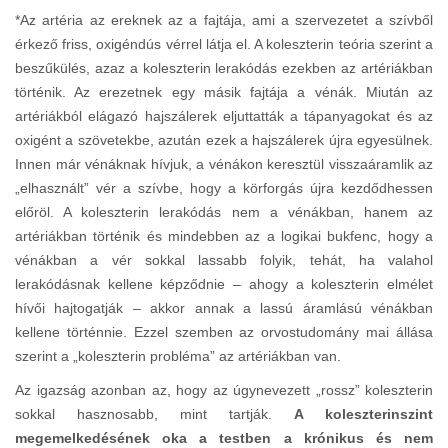
*Az artéria az ereknek az a fajtája, ami a szervezetet a szívből
érkező friss, oxigéndús vérrel látja el. A koleszterin teória szerint a
beszűkülés, azaz a koleszterin lerakódás ezekben az artériákban
történik. Az erezetnek egy másik fajtája a vénák. Miután az
artériákból elágazó hajszálerek eljuttatták a tápanyagokat és az
oxigént a szövetekbe, azután ezek a hajszálerek újra egyesülnek.
Innen már vénáknak hívjuk, a vénákon keresztül visszaáramlik az
„elhasznált” vér a szívbe, hogy a körforgás újra kezdődhessen
előröl. A koleszterin lerakódás nem a vénákban, hanem az
artériákban történik és mindebben az a logikai bukfenc, hogy a
vénákban a vér sokkal lassabb folyik, tehát, ha valahol
lerakódásnak kellene képződnie – ahogy a koleszterin elmélet
hívői hajtogatják – akkor annak a lassú áramlású vénákban
kellene történnie. Ezzel szemben az orvostudomány mai állása
szerint a „koleszterin probléma” az artériákban van.
Az igazság azonban az, hogy az úgynevezett „rossz” koleszterin
sokkal hasznosabb, mint tartják.
A koleszterinszint
megemelkedésének oka a testben a krónikus és nem