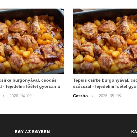
csirke burgonyával, csodás
Tepsis csirke burgonyával, c
l - fejedelmi főétel gyorsan a
szósszal - fejedelmi főétel gyo
!
sütőből!
2026. 04. 09.
Gasztro
2026. 05. 08.
EGY AZ EGYBEN
KA