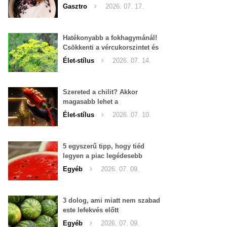
Gasztro
2026. 07. 17.
Hatékonyabb a fokhagymánál!
Csökkenti a vércukorszintet és
a magas vérnyomást is!
Élet-stílus
2026. 07. 14.
Szereted a chilit? Akkor
magasabb lehet a
tesztoszteron-szinted
Élet-stílus
2026. 07. 10.
5 egyszerű tipp, hogy tiéd
legyen a piac legédesebb
görögdinnyéje
Egyéb
2026. 07. 09.
3 dolog, ami miatt nem szabad
este lefekvés előtt
görögdinnyét enni
Egyéb
2026. 07. 09.