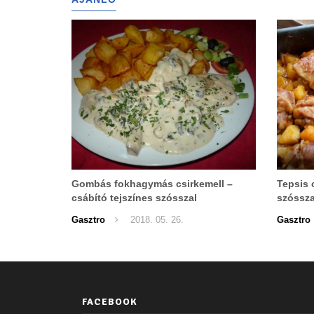
Gombás fokhagymás csirkemell –
Tepsis 
csábító tejszínes szósszal
szóssza
sütőből
Gasztro
2018. 05. 26.
Gasztro
FACEBOOK