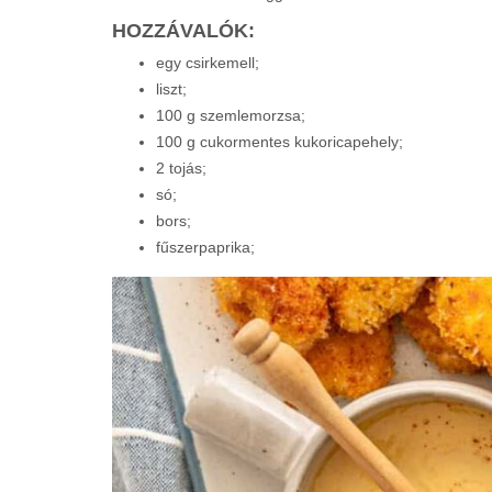
HOZZÁVALÓK:
egy csirkemell;
liszt;
100 g szemlemorzsa;
100 g cukormentes kukoricapehely;
2 tojás;
só;
bors;
fűszerpaprika;