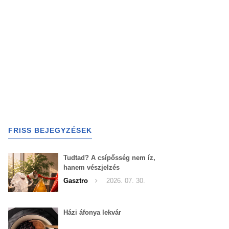
FRISS BEJEGYZÉSEK
Tudtad? A csípősség nem íz,
hanem vészjelzés
Gasztro
2026. 07. 30.
Házi áfonya lekvár