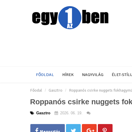
FŐOLDAL
HÍREK
NAGYVILÁG
ÉLET-STÍL
Főodal
Gasztro
Roppanós csirke nuggets fokhagymá
Roppanós csirke nuggets fo
Gasztro
2026. 06. 19.
Megosztás