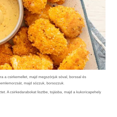
ra a csirkemellet, majd megszórjuk sóval, borssal és
zsemlemorzsát, majd sózzuk, borsozzuk.
sztet. A csirkedarabokat lisztbe, tojásba, majd a kukoricapehely