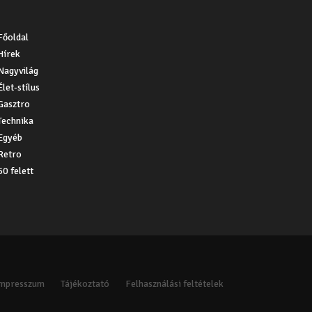
Főoldal
Hírek
Nagyvilág
Élet-stílus
Gasztro
Technika
Egyéb
Retro
50 felett
Impresszum
Tájékoztató
Felhasználási feltételek