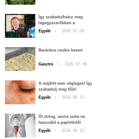
Így szabadulhatsz meg
legegyszerűbben a
pucércsigáktól
Egyéb
2026. 07. 09.
Barackos csokis kevert
Gasztro
2026. 07. 08.
A májfolt nem végleges! Így
szabadulj meg tőle!
Egyéb
2026. 06. 23.
Öt dolog, amire soha ne
használd a papírtörlőt
Egyéb
2026. 06. 23.