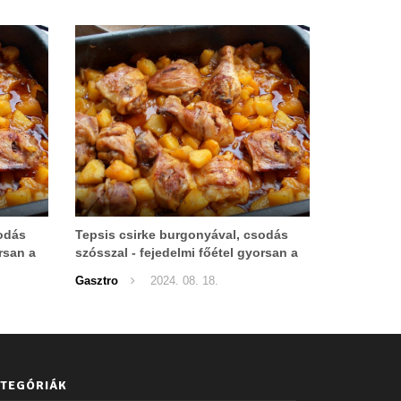
sodás
Tepsis csirke burgonyával, csodás
rsan a
szósszal - fejedelmi főétel gyorsan a
sütőből!
Gasztro
2024. 08. 18.
TEGÓRIÁK