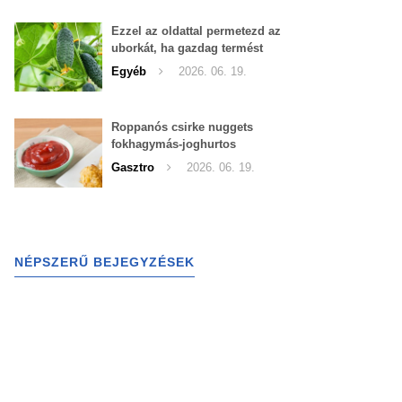
Ezzel az oldattal permetezd az
uborkát, ha gazdag termést
szeretnél begyűjteni
Egyéb
2026. 06. 19.
Roppanós csirke nuggets
fokhagymás-joghurtos
szósszal
Gasztro
2026. 06. 19.
NÉPSZERŰ BEJEGYZÉSEK