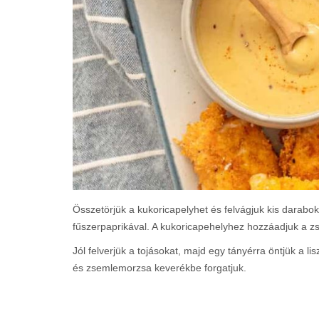
Összetörjük a kukoricapelyhet és felvágjuk kis darabok
fűszerpaprikával. A kukoricapehelyhez hozzáadjuk a 
Jól felverjük a tojásokat, majd egy tányérra öntjük a li
és zsemlemorzsa keverékbe forgatjuk.