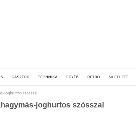
US
GASZTRO
TECHNIKA
EGYÉB
RETRO
50 FELETT
s-joghurtos szósszal
khagymás-joghurtos szósszal