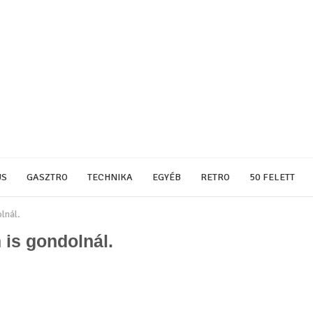
US
GASZTRO
TECHNIKA
EGYÉB
RETRO
50 FELETT
lnál.
 is gondolnál.