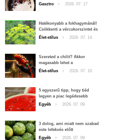
Gasztro
2026. 07. 17.
Hatékonyabb a fokhagymánál!
Csökkenti a vércukorszintet és
a magas vérnyomást is!
Élet-stílus
2026. 07. 14.
Szereted a chilit? Akkor
magasabb lehet a
tesztoszteron-szinted
Élet-stílus
2026. 07. 10.
5 egyszerű tipp, hogy tiéd
legyen a piac legédesebb
görögdinnyéje
Egyéb
2026. 07. 09.
3 dolog, ami miatt nem szabad
este lefekvés előtt
görögdinnyét enni
Egyéb
2026. 07. 09.