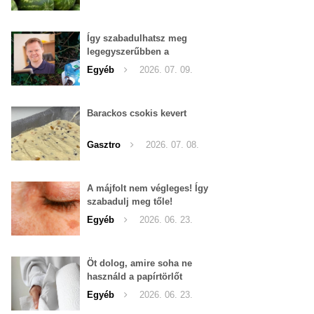
Így szabadulhatsz meg
legegyszerűbben a
pucércsigáktól
Egyéb
2026. 07. 09.
Barackos csokis kevert
Gasztro
2026. 07. 08.
A májfolt nem végleges! Így
szabadulj meg tőle!
Egyéb
2026. 06. 23.
Öt dolog, amire soha ne
használd a papírtörlőt
Egyéb
2026. 06. 23.