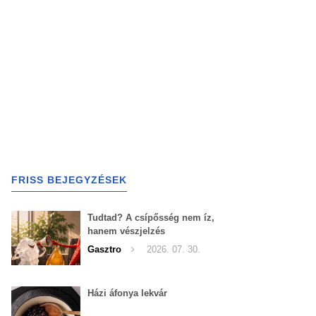
FRISS BEJEGYZÉSEK
Tudtad? A csípősség nem íz,
hanem vészjelzés
Gasztro
2026. 07. 30.
Házi áfonya lekvár