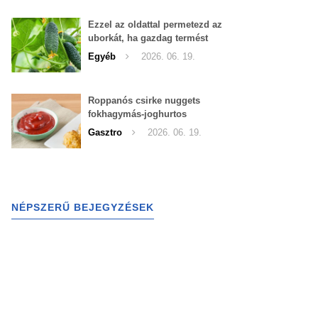
Ezzel az oldattal permetezd az
uborkát, ha gazdag termést
szeretnél begyűjteni
Egyéb
2026. 06. 19.
Roppanós csirke nuggets
fokhagymás-joghurtos
szósszal
Gasztro
2026. 06. 19.
NÉPSZERŰ BEJEGYZÉSEK