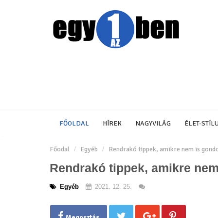
FŐOLDAL
HÍREK
NAGYVILÁG
ÉLET-STÍL
Főodal
Egyéb
Rendrakó tippek, amikre nem is gondo
Rendrakó tippek, amikre nem
Egyéb
2021. 12. 25.
Megosztás