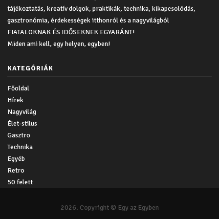
tájékoztatás, kreatív dolgok, praktikák, technika, kikapcsolódás,
gasztronómia, érdekességek itthonról és a nagyvilágból
FIATALOKNAK ÉS IDŐSEKNEK EGYARÁNT!
Miden ami kell, egy helyen, egyben!
KATEGÓRIÁK
Főoldal
Hírek
Nagyvilág
Élet-stílus
Gasztro
Technika
Egyéb
Retro
50 felett
2026. Copyright © Egy az Egyben