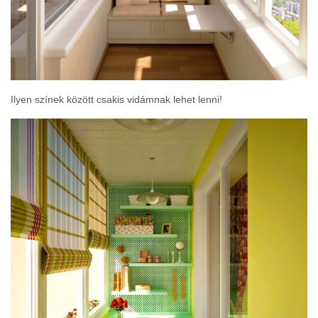
Ilyen színek között csakis vidámnak lehet lenni!