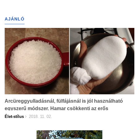
AJÁNLÓ
Arcüreggyulladásnál, fülfájásnál is jól használható
egyszerű módszer. Hamar csökkenti az erős
fájdalmakat!
Élet-stílus
2018. 11. 02.