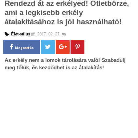
Rendezd át az erkélyed! Ötletbörze,
g
ami a legkisebb erkély
l
e
átalakításához is jól használható!
n
a
Élet-stílus
2017. 02. 27.
v
i
g
Megosztás
a
Az erkély nem a lomok tárolására való! Szabadulj
t
i
meg tőlük, és kezdődhet is az átalakítás!
o
n