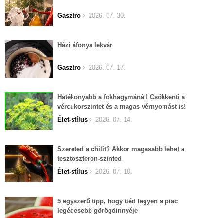
Gasztro
2026. 07. 30.
Házi áfonya lekvár
Gasztro
2026. 07. 17.
Hatékonyabb a fokhagymánál! Csökkenti a
vércukorszintet és a magas vérnyomást is!
Élet-stílus
2026. 07. 14.
Szereted a chilit? Akkor magasabb lehet a
tesztoszteron-szinted
Élet-stílus
2026. 07. 10.
5 egyszerű tipp, hogy tiéd legyen a piac
legédesebb görögdinnyéje