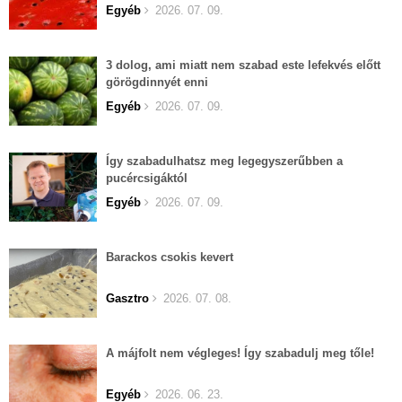
Egyéb
2026. 07. 09.
3 dolog, ami miatt nem szabad este lefekvés előtt
görögdinnyét enni
Egyéb
2026. 07. 09.
Így szabadulhatsz meg legegyszerűbben a
pucércsigáktól
Egyéb
2026. 07. 09.
Barackos csokis kevert
Gasztro
2026. 07. 08.
A májfolt nem végleges! Így szabadulj meg tőle!
Egyéb
2026. 06. 23.