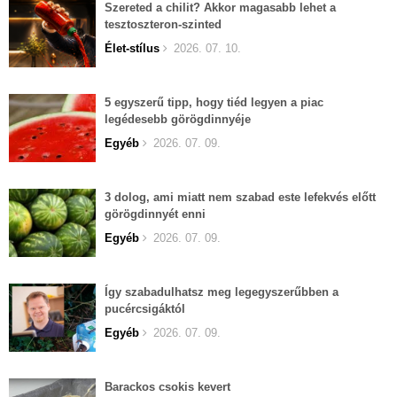
Szereted a chilit? Akkor magasabb lehet a
tesztoszteron-szinted
Élet-stílus
2026. 07. 10.
5 egyszerű tipp, hogy tiéd legyen a piac
legédesebb görögdinnyéje
Egyéb
2026. 07. 09.
3 dolog, ami miatt nem szabad este lefekvés előtt
görögdinnyét enni
Egyéb
2026. 07. 09.
Így szabadulhatsz meg legegyszerűbben a
pucércsigáktól
Egyéb
2026. 07. 09.
Barackos csokis kevert