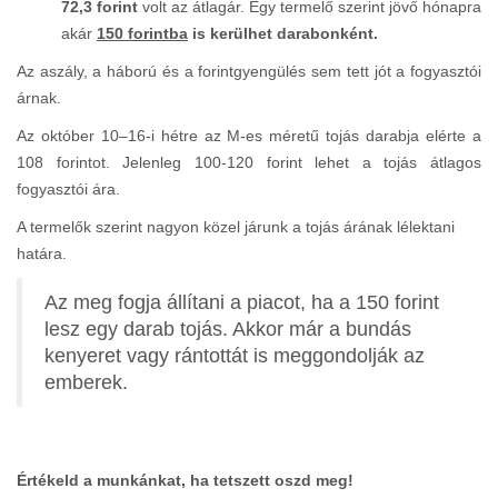
72,3 forint
volt az átlagár. Egy termelő szerint jövő hónapra
akár
150 forintba
is kerülhet darabonként.
Az aszály, a háború és a forintgyengülés sem tett jót a fogyasztói
árnak.
Az október 10–16-i hétre az M-es méretű tojás darabja elérte a
108 forintot. Jelenleg 100-120 forint lehet a tojás átlagos
fogyasztói ára.
A termelők szerint nagyon közel járunk a tojás árának lélektani
határa.
Az meg fogja állítani a piacot, ha a 150 forint
lesz egy darab tojás. Akkor már a bundás
kenyeret vagy rántottát is meggondolják az
emberek.
Értékeld a munkánkat, ha tetszett oszd meg!