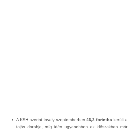
A KSH szerint tavaly szeptemberben
46,2 forintba
került a
tojás darabja, míg idén ugyanebben az időszakban már