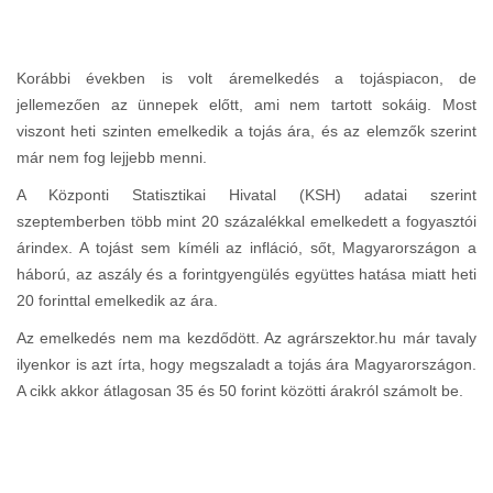
Korábbi években is volt áremelkedés a tojáspiacon, de
jellemezően az ünnepek előtt, ami nem tartott sokáig. Most
viszont heti szinten emelkedik a tojás ára, és az elemzők szerint
már nem fog lejjebb menni.
A Központi Statisztikai Hivatal (KSH) adatai szerint
szeptemberben több mint 20 százalékkal emelkedett a fogyasztói
árindex. A tojást sem kíméli az infláció, sőt, Magyarországon a
háború, az aszály és a forintgyengülés együttes hatása miatt heti
20 forinttal emelkedik az ára.
Az emelkedés nem ma kezdődött. Az agrárszektor.hu már tavaly
ilyenkor is azt írta, hogy megszaladt a tojás ára Magyarországon.
A cikk akkor átlagosan 35 és 50 forint közötti árakról számolt be.