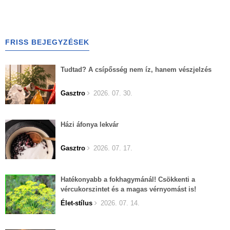
FRISS BEJEGYZÉSEK
Tudtad? A csípősség nem íz, hanem vészjelzés
Gasztro
2026. 07. 30.
Házi áfonya lekvár
Gasztro
2026. 07. 17.
Hatékonyabb a fokhagymánál! Csökkenti a
vércukorszintet és a magas vérnyomást is!
Élet-stílus
2026. 07. 14.