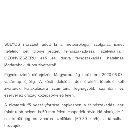
SÚLYOS riasztást adott ki a meteorológiai szolgálat: ismét
ítéletidő jön, diónyi jéggel, felhőszakadással, szélviharral!!
ÖZÖNVÍZSZERŰ eső és durva felhőszakadás, hatalmas
jégdarabok, durva zivatarral!
Figyelmeztető előrejelzés Magyarország területére 2020.06.07.
vasárnap éjfélig: A késő délelőtti, déli óráktól többfelé kell
zivatarok kialakulására számítani, legnagyobb számban és
eséllyel az ország középső-keleti felén.
A zivatarok fő veszélyforrása napközben a felhőszakadás lesz
(akár több helyen is 50 mm feletti csapadék rövid idő alatt), de 2
cm körüli jég és viharos széllökés (60-80 km/h) is társulhat
hozzájuk.