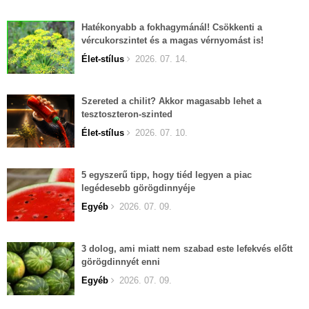
Hatékonyabb a fokhagymánál! Csökkenti a
vércukorszintet és a magas vérnyomást is!
Élet-stílus
2026. 07. 14.
Szereted a chilit? Akkor magasabb lehet a
tesztoszteron-szinted
Élet-stílus
2026. 07. 10.
5 egyszerű tipp, hogy tiéd legyen a piac
legédesebb görögdinnyéje
Egyéb
2026. 07. 09.
3 dolog, ami miatt nem szabad este lefekvés előtt
görögdinnyét enni
Egyéb
2026. 07. 09.