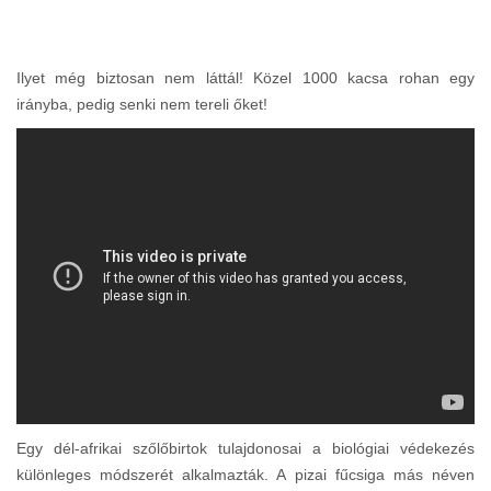
Ilyet még biztosan nem láttál! Közel 1000 kacsa rohan egy
irányba, pedig senki nem tereli őket!
Egy dél-afrikai szőlőbirtok tulajdonosai a biológiai védekezés
különleges módszerét alkalmazták. A pizai fűcsiga más néven