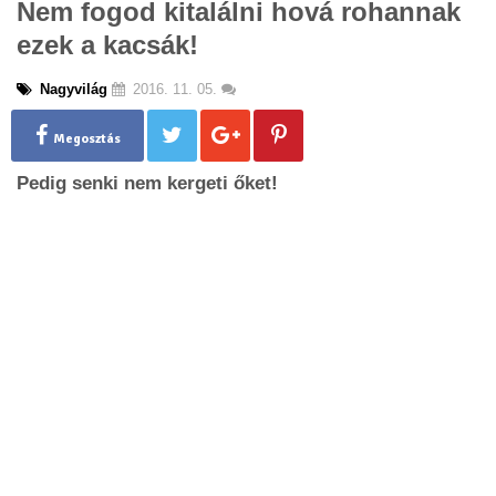
Nem fogod kitalálni hová rohannak
g
ezek a kacsák!
l
e
n
Nagyvilág
2016. 11. 05.
a
v
Megosztás
i
g
Pedig senki nem kergeti őket!
a
t
i
o
n