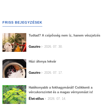
FRISS BEJEGYZÉSEK
Tudtad? A csípősség nem íz, hanem vészjelzés
Gasztro
2026. 07. 30.
Házi áfonya lekvár
Gasztro
2026. 07. 17.
Hatékonyabb a fokhagymánál! Csökkenti a
vércukorszintet és a magas vérnyomást is!
Élet-stílus
2026. 07. 14.