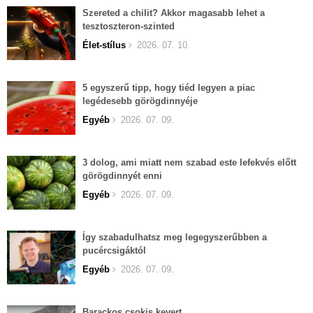
Szereted a chilit? Akkor magasabb lehet a
tesztoszteron-szinted
Élet-stílus
2026. 07. 10.
5 egyszerű tipp, hogy tiéd legyen a piac
legédesebb görögdinnyéje
Egyéb
2026. 07. 09.
3 dolog, ami miatt nem szabad este lefekvés előtt
görögdinnyét enni
Egyéb
2026. 07. 09.
Így szabadulhatsz meg legegyszerűbben a
pucércsigáktól
Egyéb
2026. 07. 09.
Barackos csokis kevert