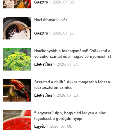
Gasztro
2026. 07. 30.
Házi áfonya lekvár
Gasztro
2026. 07. 17.
Hatékonyabb a fokhagymánál! Csökkenti a
vércukorszintet és a magas vérnyomást is!
Élet-stílus
2026. 07. 14.
Szereted a chilit? Akkor magasabb lehet a
tesztoszteron-szinted
Élet-stílus
2026. 07. 10.
5 egyszerű tipp, hogy tiéd legyen a piac
legédesebb görögdinnyéje
Egyéb
2026. 07. 09.