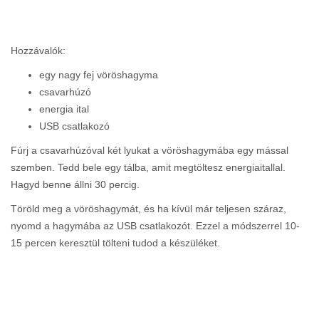
Hozzávalók:
egy nagy fej vöröshagyma
csavarhúzó
energia ital
USB csatlakozó
Fúrj a csavarhúzóval két lyukat a vöröshagymába egy mással
szemben. Tedd bele egy tálba, amit megtöltesz energiaitallal.
Hagyd benne állni 30 percig.
Töröld meg a vöröshagymát, és ha kívül már teljesen száraz,
nyomd a hagymába az USB csatlakozót. Ezzel a módszerrel 10-
15 percen keresztül tölteni tudod a készüléket.