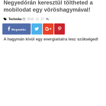
Negyedórán keresztül töltheted a
g
mobilodat egy vöröshagymával!
l
e
n
Technika
2016. 12. 27.
a
v
Megosztás
i
g
A hagymán kívül egy energiaitalra lesz szükséged!
a
t
i
o
n