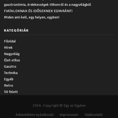
gasztronómia, érdekességek itthonról és a nagyvilágból
FIATALOKNAK ÉS IDŐSEKNEK EGYARÁNT!
Miden ami kell, egy helyen, egyben!
KATEGÓRIÁK
Főoldal
Hírek
Nagyvilág
Élet-stílus
Gasztro
Technika
Egyéb
Retro
50 felett
2026. Copyright © Egy az Egyben
Adatvédelmi nyilatkozat
Impresszum
Tájékoztató