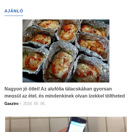
AJÁNLÓ
Nagyon jó ötlet! Az alufólia tálacskában gyorsan
megsül az étel, és mindenkinek olyan ízekkel töltheted
meg, amit a legjobban szeret!
Gasztro
2018. 05. 06.