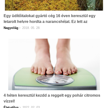
Egy üdítőitalokat gyártó cég 16 éven keresztül egy
letarolt helyre hordta a narancshéjat. Ez lett az
eredménye!
Nagyvilág
2018. 05. 28.
4 héten keresztül kezdd a reggelt egy pohár citromos
vízzel!
Élet-stílus
2022. 02. 03.