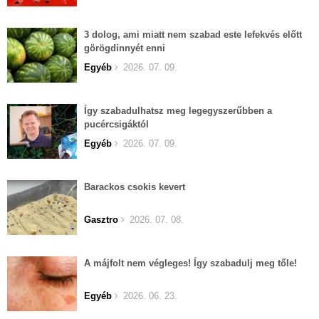
3 dolog, ami miatt nem szabad este lefekvés előtt
görögdinnyét enni
Egyéb
2026. 07. 09.
Így szabadulhatsz meg legegyszerűbben a
pucércsigáktól
Egyéb
2026. 07. 09.
Barackos csokis kevert
Gasztro
2026. 07. 08.
A májfolt nem végleges! Így szabadulj meg tőle!
Egyéb
2026. 06. 23.