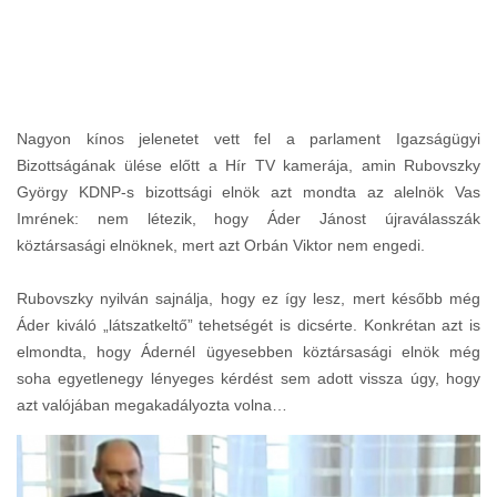
Nagyon kínos jelenetet vett fel a parlament Igazságügyi
Bizottságának ülése előtt a Hír TV kamerája, amin Rubovszky
György KDNP-s bizottsági elnök azt mondta az alelnök Vas
Imrének: nem létezik, hogy Áder Jánost újraválasszák
köztársasági elnöknek, mert azt Orbán Viktor nem engedi.
Rubovszky nyilván sajnálja, hogy ez így lesz, mert később még
Áder kiváló „látszatkeltő” tehetségét is dicsérte. Konkrétan azt is
elmondta, hogy Ádernél ügyesebben köztársasági elnök még
soha egyetlenegy lényeges kérdést sem adott vissza úgy, hogy
azt valójában megakadályozta volna…