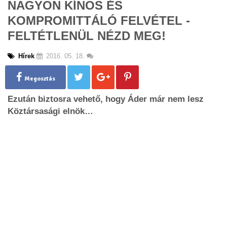
NAGYON KÍNOS ÉS
g
KOMPROMITTÁLÓ FELVÉTEL -
l
e
FELTÉTLENÜL NÉZD MEG!
n
a
Hírek
2016. 05. 18.
v
i
g
Megosztás
a
Ezután biztosra vehető, hogy Áder már nem lesz
t
i
Köztársasági elnök…
o
n