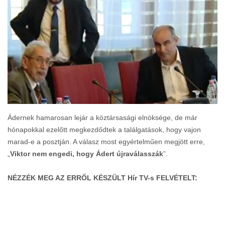
Ádernek hamarosan lejár a köztársasági elnöksége, de már
hónapokkal ezelőtt megkezdődtek a találgatások, hogy vajon
marad-e a posztján. A válasz most egyértelműen megjött erre,
„
Viktor nem engedi, hogy Ádert újraválasszák
”.
NÉZZÉK MEG AZ ERRŐL KÉSZÜLT Hír TV-s FELVÉTELT: