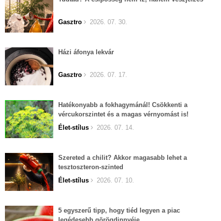
Gasztro
2026. 07. 30.
Házi áfonya lekvár
Gasztro
2026. 07. 17.
Hatékonyabb a fokhagymánál! Csökkenti a
vércukorszintet és a magas vérnyomást is!
Élet-stílus
2026. 07. 14.
Szereted a chilit? Akkor magasabb lehet a
tesztoszteron-szinted
Élet-stílus
2026. 07. 10.
5 egyszerű tipp, hogy tiéd legyen a piac
legédesebb görögdinnyéje