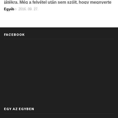
játékra. Még a felvétel után sem szólt, hogy megnyerte
a fődíjat...
Egyéb
2016. 09. 27.
FACEBOOK
EGY AZ EGYBEN