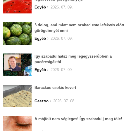
Egyéb
2026. 07. 09.
3 dolog, ami miatt nem szabad este lefekvés előtt
görögdinnyét enni
Egyéb
2026. 07. 09.
Így szabadulhatsz meg legegyszerűbben a
pucércsigáktól
Egyéb
2026. 07. 09.
Barackos csokis kevert
Gasztro
2026. 07. 08.
A májfolt nem végleges! Így szabadulj meg tőle!