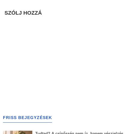
SZÓLJ HOZZÁ
FRISS BEJEGYZÉSEK
Tudtad? A csípősség nem íz, hanem vészjelzés