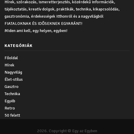
Hírek, szórakozás, ismeretterjesztés, közérdekű információk,
tájékoztatás, kreatív dolgok, praktikák, technika, kikapcsolódás,
gasztronómia, érdekességek itthonról és a nagyvilágból
FIATALOKNAK ÉS IDŐSEKNEK EGYARÁNT!
Miden ami kell, egy helyen, egyben!
KATEGÓRIÁK
Főoldal
Hírek
Nagyvilág
Élet-stílus
Gasztro
Technika
Egyéb
Retro
50 felett
2026. Copyright © Egy az Egyben