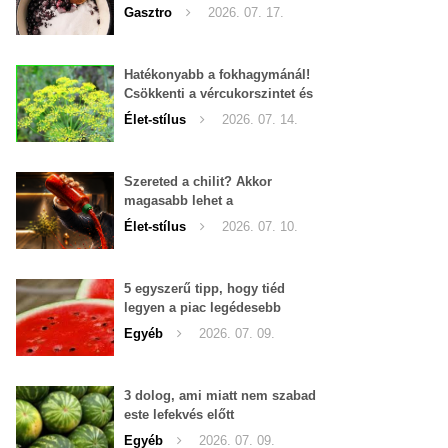
Gasztro
2026. 07. 17.
Hatékonyabb a fokhagymánál!
Csökkenti a vércukorszintet és
a magas vérnyomást is!
Élet-stílus
2026. 07. 14.
Szereted a chilit? Akkor
magasabb lehet a
tesztoszteron-szinted
Élet-stílus
2026. 07. 10.
5 egyszerű tipp, hogy tiéd
legyen a piac legédesebb
görögdinnyéje
Egyéb
2026. 07. 09.
3 dolog, ami miatt nem szabad
este lefekvés előtt
görögdinnyét enni
Egyéb
2026. 07. 09.