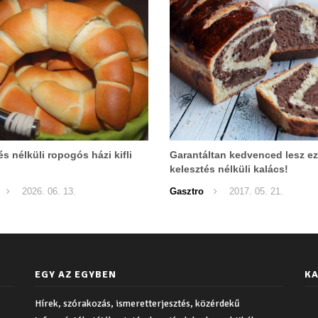
s nélküli ropogós házi kifli
Garantáltan kedvenced lesz ez
kelesztés nélküli kalács!
2026. 06. 13.
Gasztro
2017. 05. 21.
EGY AZ EGYBEN
KA
Hírek, szórakozás, ismeretterjesztés, közérdekű