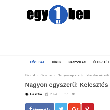
FŐOLDAL
HÍREK
NAGYVILÁG
ÉLET-STÍL
Főodal
Gasztro
Nagyon egyszerű: Kelesztés nélküli o
Nagyon egyszerű: Kelesztés né
Gasztro
2024. 10. 27.
Megosztás