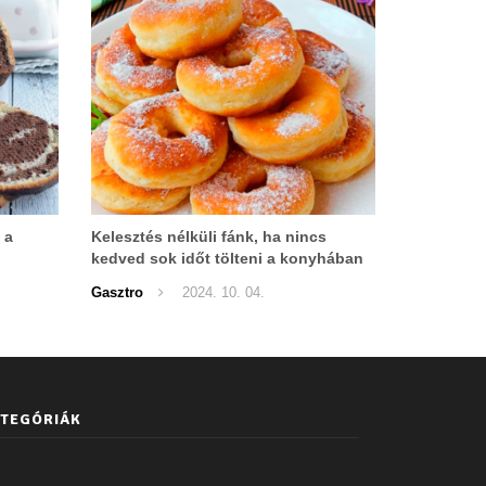
 a
Kelesztés nélküli fánk, ha nincs
kedved sok időt tölteni a konyhában
Gasztro
2024. 10. 04.
TEGÓRIÁK