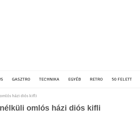
US
GASZTRO
TECHNIKA
EGYÉB
RETRO
50 FELETT
mlós házi diós kifli
lküli omlós házi diós kifli