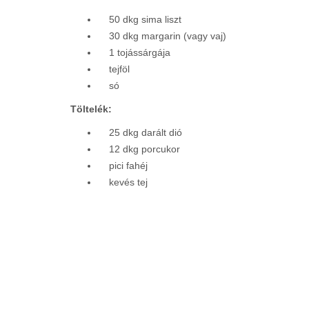
50 dkg sima liszt
30 dkg margarin (vagy vaj)
1 tojássárgája
tejföl
só
Töltelék:
25 dkg darált dió
12 dkg porcukor
pici fahéj
kevés tej