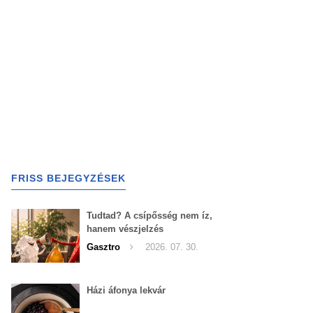
FRISS BEJEGYZÉSEK
Tudtad? A csípősség nem íz,
hanem vészjelzés
Gasztro
2026. 07. 30.
Házi áfonya lekvár