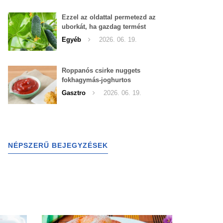
Ezzel az oldattal permetezd az
uborkát, ha gazdag termést
szeretnél begyűjteni
Egyéb
2026. 06. 19.
Roppanós csirke nuggets
fokhagymás-joghurtos
szósszal
Gasztro
2026. 06. 19.
NÉPSZERŰ BEJEGYZÉSEK