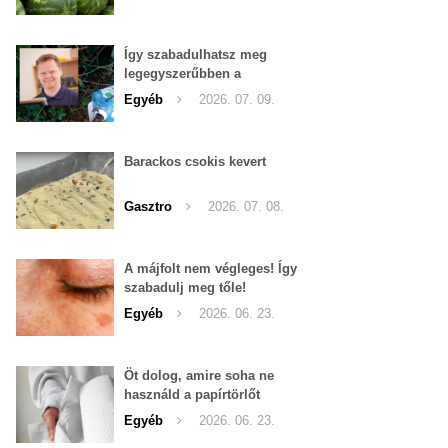
Így szabadulhatsz meg
legegyszerűbben a
pucércsigáktól
Egyéb
2026. 07. 09.
Barackos csokis kevert
Gasztro
2026. 07. 08.
A májfolt nem végleges! Így
szabadulj meg tőle!
Egyéb
2026. 06. 23.
Öt dolog, amire soha ne
használd a papírtörlőt
Egyéb
2026. 06. 23.