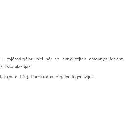
1 tojássárgáját, pici sót és annyi tejfölt amennyit felvesz.
iflikké alakítjuk.
fok (max. 170). Porcukorba forgatva fogyasztjuk.