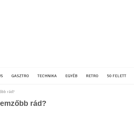
US
GASZTRO
TECHNIKA
EGYÉB
RETRO
50 FELETT
zőbb rád?
llemzőbb rád?