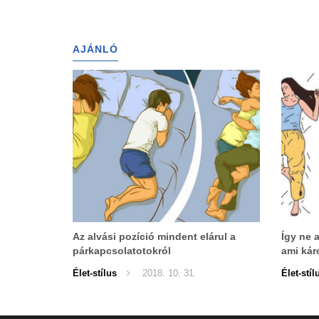
AJÁNLÓ
Az alvási pozíció mindent elárul a
Így ne a
párkapcsolatotokról
ami kár
Élet-stílus
2018. 10. 31.
Élet-stíl