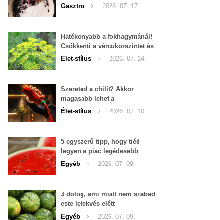
Gasztro
2026. 07. 17.
Hatékonyabb a fokhagymánál!
Csökkenti a vércukorszintet és
a magas vérnyomást is!
Élet-stílus
2026. 07. 14.
Szereted a chilit? Akkor
magasabb lehet a
tesztoszteron-szinted
Élet-stílus
2026. 07. 10.
5 egyszerű tipp, hogy tiéd
legyen a piac legédesebb
görögdinnyéje
Egyéb
2026. 07. 09.
3 dolog, ami miatt nem szabad
este lefekvés előtt
görögdinnyét enni
Egyéb
2026. 07. 09.