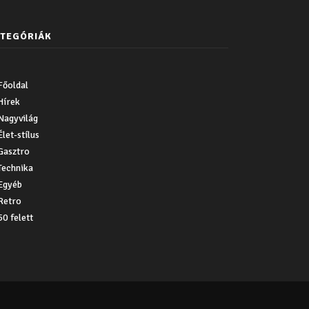
TEGÓRIÁK
Főoldal
Hírek
Nagyvilág
Élet-stílus
Gasztro
Technika
Egyéb
Retro
50 felett