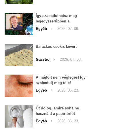
Így szabadulhatsz meg
legegyszerűbben a
pucércsigáktól
Egyéb
2026. 07. 09.
Barackos csokis kevert
Gasztro
2026. 07. 08.
A májfolt nem végleges! Így
szabadulj meg tőle!
Egyéb
2026. 06. 23.
Öt dolog, amire soha ne
használd a papírtörlőt
Egyéb
2026. 06. 23.