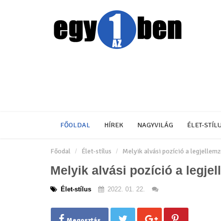
FŐOLDAL
HÍREK
NAGYVILÁG
ÉLET-STÍL
Főodal
Élet-stílus
Melyik alvási pozíció a legjellem
Melyik alvási pozíció a legje
Élet-stílus
2022. 01. 22.
Megosztás