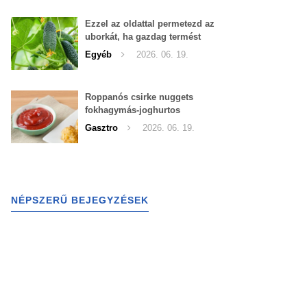
Ezzel az oldattal permetezd az
uborkát, ha gazdag termést
szeretnél begyűjteni
Egyéb
2026. 06. 19.
Roppanós csirke nuggets
fokhagymás-joghurtos
szósszal
Gasztro
2026. 06. 19.
NÉPSZERŰ BEJEGYZÉSEK