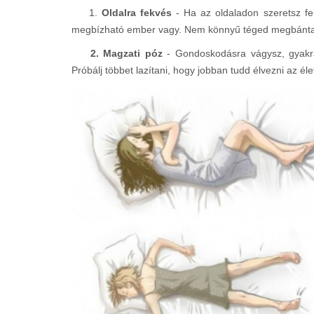
1.
Oldalra fekvés
- Ha az oldaladon szeretsz fe
megbízható ember vagy. Nem könnyű téged megbántani! 
2. Magzati póz
- Gondoskodásra vágysz, gyakra
Próbálj többet lazítani, hogy jobban tudd élvezni az éle