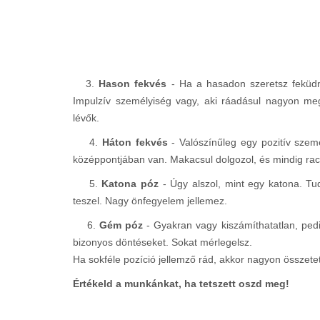
3.
Hason fekvés
- Ha a hasadon szeretsz feküdni
Impulzív személyiség vagy, aki ráadásul nagyon me
lévők.
4.
Háton fekvés
- Valószínűleg egy pozitív szemé
középpontjában van. Makacsul dolgozol, és mindig ra
5.
Katona póz
- Úgy alszol, mint egy katona. Tu
teszel. Nagy önfegyelem jellemez.
6.
Gém póz
- Gyakran vagy kiszámíthatatlan, ped
bizonyos döntéseket. Sokat mérlegelsz.
Ha sokféle pozíció jellemző rád, akkor nagyon összete
Értékeld a munkánkat, ha tetszett oszd meg!