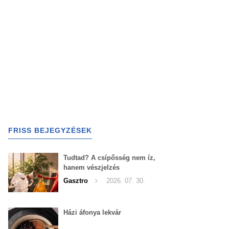
FRISS BEJEGYZÉSEK
Tudtad? A csípősség nem íz,
hanem vészjelzés
Gasztro
2026. 07. 30.
Házi áfonya lekvár