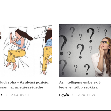
ludj soha – Az alvási pozíció,
Az intelligens emberek 8
osan hat az egészségedre
legjellemzőbb szokása
us
2024. 08. 01.
Egyéb
2024. 11. 24.