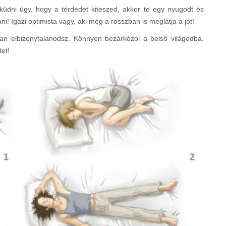
küdni úgy, hogy a térdedet kiteszed, akkor te egy nyugodt és
Igazi optimista vagy, aki még a rosszban is meglátja a jót!
n elbizonytalanodsz. Könnyen bezárkózol a belső világodba.
tet!