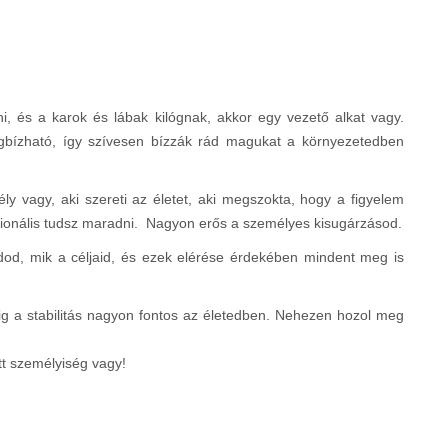
, és a karok és lábak kilógnak, akkor egy vezető alkat vagy.
gbízható, így szívesen bízzák rád magukat a környezetedben
ly vagy, aki szereti az életet, aki megszokta, hogy a figyelem
cionális tudsz maradni. Nagyon erős a személyes kisugárzásod.
dod, mik a céljaid, és ezek elérése érdekében mindent meg is
ig a stabilitás nagyon fontos az életedben. Nehezen hozol meg
tt személyiség vagy!