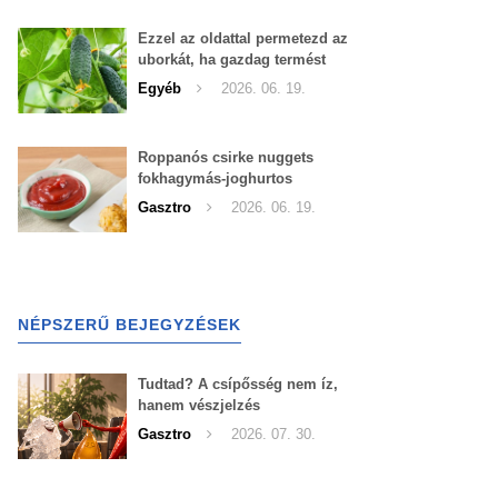
Ezzel az oldattal permetezd az
uborkát, ha gazdag termést
szeretnél begyűjteni
Egyéb
2026. 06. 19.
Roppanós csirke nuggets
fokhagymás-joghurtos
szósszal
Gasztro
2026. 06. 19.
NÉPSZERŰ BEJEGYZÉSEK
Tudtad? A csípősség nem íz,
hanem vészjelzés
Gasztro
2026. 07. 30.