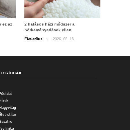
s ez az
2 hatásos házi módszer a
bőrkeményedések ellen
Élet-stílus
2026. 06. 18.
TEGÓRIÁK
Főoldal
Hírek
Nagyvilág
Élet-stílus
Gasztro
Technika