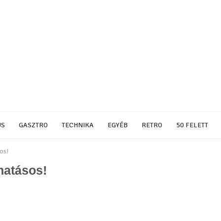
US
GASZTRO
TECHNIKA
EGYÉB
RETRO
50 FELETT
os!
hatásos!