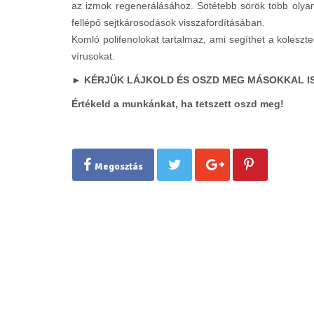
az izmok regenerálásához. Sötétebb sörök több olyan
fellépő sejtkárosodások visszafordításában.
Komló polifenolokat tartalmaz, ami segíthet a koleszt
vírusokat.
► KÉRJÜK LÁJKOLD ÉS OSZD MEG MÁSOKKAL IS
Értékeld a munkánkat, ha tetszett oszd meg!
Megosztás