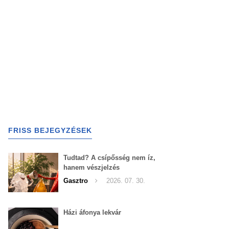
FRISS BEJEGYZÉSEK
Tudtad? A csípősség nem íz,
hanem vészjelzés
Gasztro
2026. 07. 30.
Házi áfonya lekvár