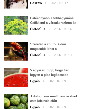
Gasztro
2026. 07. 17.
Hatékonyabb a fokhagymánál!
Csökkenti a vércukorszintet és
a magas vérnyomást is!
Élet-stílus
2026. 07. 14.
Szereted a chilit? Akkor
magasabb lehet a
tesztoszteron-szinted
Élet-stílus
2026. 07. 10.
5 egyszerű tipp, hogy tiéd
legyen a piac legédesebb
görögdinnyéje
Egyéb
2026. 07. 09.
3 dolog, ami miatt nem szabad
este lefekvés előtt
görögdinnyét enni
Egyéb
2026. 07. 09.