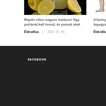
Migrén ellen nagyon hatásos! Egy
A kerin
pohárral kell innod, és percek alatt
legegys
megszűnik a fájdalom!
gyakorl
Élet-stílus
2024. 07. 06.
Élet-stíl
FACEBOOK