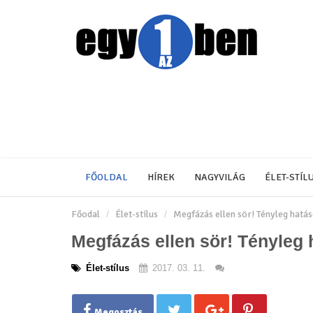
FŐOLDAL
HÍREK
NAGYVILÁG
ÉLET-STÍL
Főodal
Élet-stílus
Megfázás ellen sör! Tényleg hatás
Megfázás ellen sör! Tényleg 
Élet-stílus
2017. 03. 11.
Megosztás