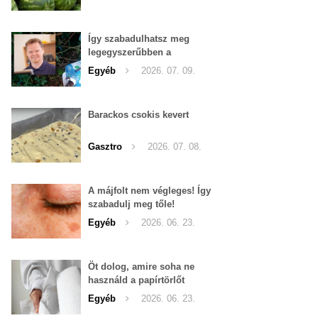
Így szabadulhatsz meg
legegyszerűbben a
pucércsigáktól
Egyéb
2026. 07. 09.
Barackos csokis kevert
Gasztro
2026. 07. 08.
A májfolt nem végleges! Így
szabadulj meg tőle!
Egyéb
2026. 06. 23.
Öt dolog, amire soha ne
használd a papírtörlőt
Egyéb
2026. 06. 23.