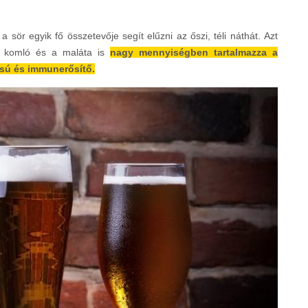
 sör egyik fő összetevője segít elűzni az őszi, téli náthát. Azt
 a komló és a maláta is
nagy mennyiségben tartalmazza a
ású és immunerősítő.