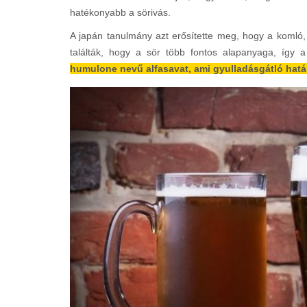
hatékonyabb a sörivás.
A japán tanulmány azt erősítette meg, hogy a komló, a
találták, hogy a sör több fontos alapanyaga, így
humulone nevű alfasavat, ami gyulladásgátló hat