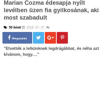
Marian Cozma édesapja nyílt
g
levélben üzen fia gyilkosának, aki
l
e
most szabadult
n
a
50 felett
2018. 07. 27.
v
i
g
Megosztás
a
"Elvették a lelkünknek legdrágábbat, és néha azt
t
i
kívánom, hogy...."
o
n