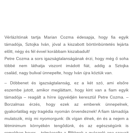
Vérlázítónak tartja Marian Cozma édesapja, hogy fia egyik
támadója, Sztojka Iván, jóval a kiszabott börtönbüntetés lejárta
előtt, négy és fél évvel korábbam kiszabadult!
Petre Cozma a sors igazságtalanságának érzi, hogy még ő soha
többé nem láthatja viszont imádott fiát, addig a Sztojka
család, nagy bulival ünnepelte, hogy Iván újra köztük van.
– Döbbenet és igazságtalanság, ez a két szó, ami elsőre
eszembe jutott, amikor megláttam, hogy kint van a fiam egyik
támadója – reagált a hírre ügyvédjén keresztül Petre Cozma. –
Borzalmas érzés, hogy ezek az emberek ünnepelnek,
gyakorlatilag egy tragédia nyomán örvendeznek! A fiam támadója
mulatozik, míg mi nyomorgunk: ők vígan élnek, én és a nejem a
létminimum környékén tengődünk, és az egészségünk is
romokban hever – tolmácsolta a Blikknek a gyászoló apa szavait