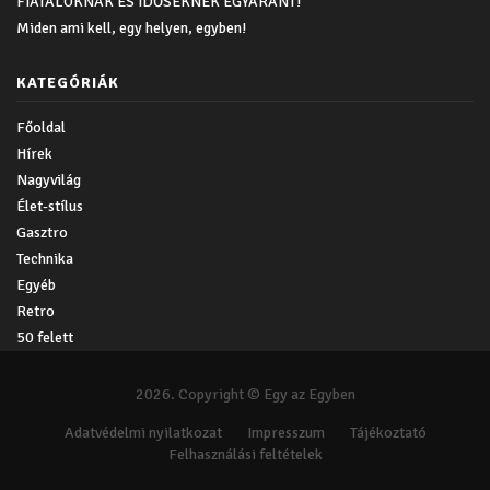
FIATALOKNAK ÉS IDŐSEKNEK EGYARÁNT!
Miden ami kell, egy helyen, egyben!
KATEGÓRIÁK
Főoldal
Hírek
Nagyvilág
Élet-stílus
Gasztro
Technika
Egyéb
Retro
50 felett
2026. Copyright © Egy az Egyben
Adatvédelmi nyilatkozat
Impresszum
Tájékoztató
Felhasználási feltételek