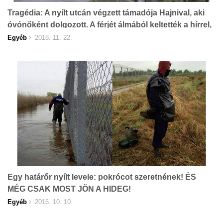
Tragédia: A nyílt utcán végzett támadója Hajnival, aki
óvónőként dolgozott. A férjét álmából keltették a hírrel,
sokkot kapott
Egyéb
2018. 11. 22.
Egy határőr nyílt levele: pokrócot szeretnének! ÉS
MÉG CSAK MOST JÖN A HIDEG!
Egyéb
2016. 10. 10.