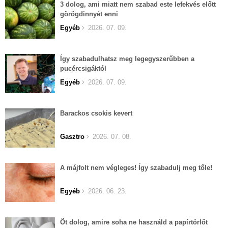
3 dolog, ami miatt nem szabad este lefekvés előtt
görögdinnyét enni
Egyéb
2026. 07. 09.
Így szabadulhatsz meg legegyszerűbben a
pucércsigáktól
Egyéb
2026. 07. 09.
Barackos csokis kevert
Gasztro
2026. 07. 08.
A májfolt nem végleges! Így szabadulj meg tőle!
Egyéb
2026. 06. 23.
Öt dolog, amire soha ne használd a papírtörlőt