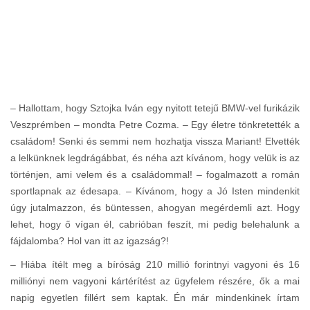
– Hallottam, hogy Sztojka Iván egy nyitott tetejű BMW-vel furikázik
Veszprémben – mondta Petre Cozma. – Egy életre tönkretették a
családom! Senki és semmi nem hozhatja vissza Mariant! Elvették
a lelkünknek legdrágábbat, és néha azt kívánom, hogy velük is az
történjen, ami velem és a családommal! – fogalmazott a román
sportlapnak az édesapa. – Kívánom, hogy a Jó Isten mindenkit
úgy jutalmazzon, és büntessen, ahogyan megérdemli azt. Hogy
lehet, hogy ő vígan él, cabrióban feszít, mi pedig belehalunk a
fájdalomba? Hol van itt az igazság?!
– Hiába ítélt meg a bíróság 210 millió forintnyi vagyoni és 16
milliónyi nem vagyoni kártérítést az ügyfelem részére, ők a mai
napig egyetlen fillért sem kaptak. Én már mindenkinek írtam