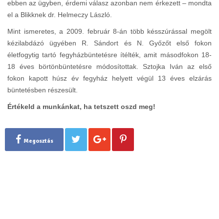
ebben az ügyben, érdemi válasz azonban nem érkezett – mondta
el a Blikknek dr. Helmeczy László.
Mint ismeretes, a 2009. február 8-án több késszúrással megölt
kézilabdázó ügyében R. Sándort és N. Győzőt első fokon
életfogytig tartó fegyházbüntetésre ítélték, amit másodfokon 18-
18 éves börtönbüntetésre módosítottak. Sztojka Iván az első
fokon kapott húsz év fegyház helyett végül 13 éves elzárás
büntetésben részesült.
Értékeld a munkánkat, ha tetszett oszd meg!
Megosztás