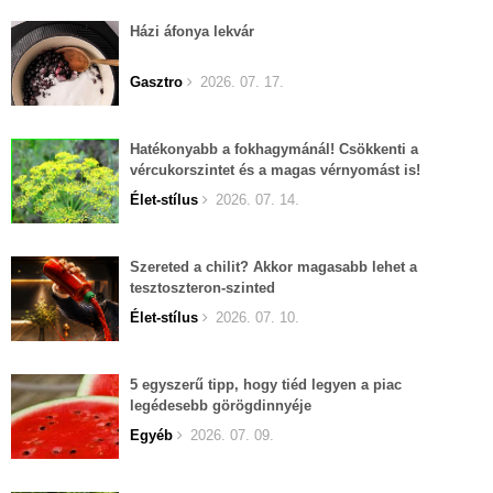
Házi áfonya lekvár
Gasztro
2026. 07. 17.
Hatékonyabb a fokhagymánál! Csökkenti a
vércukorszintet és a magas vérnyomást is!
Élet-stílus
2026. 07. 14.
Szereted a chilit? Akkor magasabb lehet a
tesztoszteron-szinted
Élet-stílus
2026. 07. 10.
5 egyszerű tipp, hogy tiéd legyen a piac
legédesebb görögdinnyéje
Egyéb
2026. 07. 09.