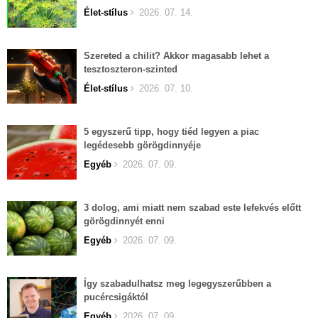
Élet-stílus
2026. 07. 14.
Szereted a chilit? Akkor magasabb lehet a
tesztoszteron-szinted
Élet-stílus
2026. 07. 10.
5 egyszerű tipp, hogy tiéd legyen a piac
legédesebb görögdinnyéje
Egyéb
2026. 07. 09.
3 dolog, ami miatt nem szabad este lefekvés előtt
görögdinnyét enni
Egyéb
2026. 07. 09.
Így szabadulhatsz meg legegyszerűbben a
pucércsigáktól
Egyéb
2026. 07. 09.