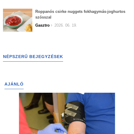
Roppanós csirke nuggets fokhagymás-joghurtos
szósszal
Gasztro
2026. 06. 19.
NÉPSZERŰ BEJEGYZÉSEK
AJÁNLÓ