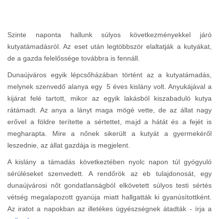
Szinte naponta hallunk súlyos következményekkel járó
kutyatámadásról. Az eset után legtöbbször elaltatják a kutyákat,
de a gazda felelőssége továbbra is fennáll.
Dunaújváros egyik lépcsőházában történt az a kutyatámadás,
melynek szenvedő alanya egy 5 éves kislány volt. Anyukájával a
kijárat felé tartott, mikor az egyik lakásból kiszabaduló kutya
rátámadt. Az anya a lányt maga mögé vette, de az állat nagy
erővel a földre terítette a sértettet, majd a hátát és a fejét is
megharapta. Mire a nőnek sikerült a kutyát a gyermekéről
leszednie, az állat gazdája is megjelent.
A kislány a támadás következtében nyolc napon túl gyógyuló
sérüléseket szenvedett. A rendőrök az eb tulajdonosát, egy
dunaújvárosi nőt gondatlanságból elkövetett súlyos testi sértés
vétség megalapozott gyanúja miatt hallgatták ki gyanúsítottként.
Az iratot a napokban az illetékes ügyészségnek átadták - írja a