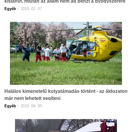
kislányt, miután az állam nem ad pénzt a gyógyszerére
Egyéb
2019. 02. 07.
Halálos kimenetelű kutyatámadás történt - az áldozaton
már nem lehetett segíteni
Egyéb
2019. 04. 05.