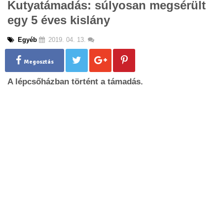
Kutyatámadás: súlyosan megsérült
g
egy 5 éves kislány
l
e
n
Egyéb
2019. 04. 13.
a
v
Megosztás
i
g
A lépcsőházban történt a támadás.
a
t
i
o
n