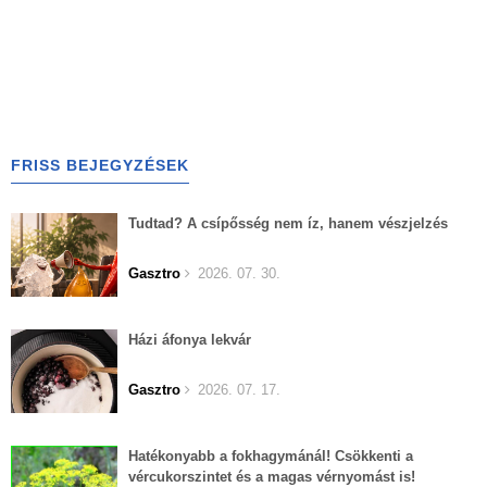
FRISS BEJEGYZÉSEK
Tudtad? A csípősség nem íz, hanem vészjelzés
Gasztro
2026. 07. 30.
Házi áfonya lekvár
Gasztro
2026. 07. 17.
Hatékonyabb a fokhagymánál! Csökkenti a
vércukorszintet és a magas vérnyomást is!