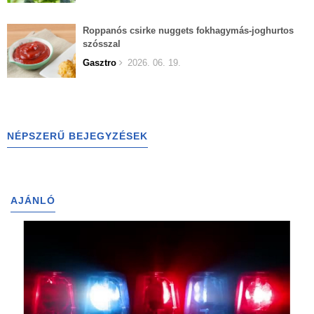
Roppanós csirke nuggets fokhagymás-joghurtos
szósszal
Gasztro
2026. 06. 19.
NÉPSZERŰ BEJEGYZÉSEK
AJÁNLÓ