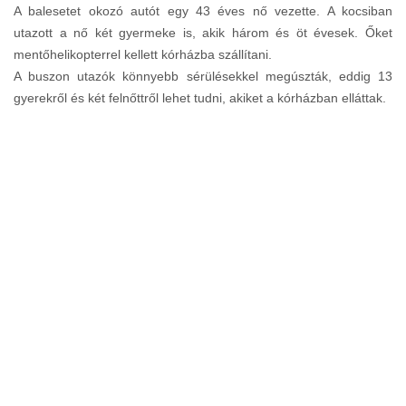
A balesetet okozó autót egy 43 éves nő vezette. A kocsiban
utazott a nő két gyermeke is, akik három és öt évesek. Őket
mentőhelikopterrel kellett kórházba szállítani.
A buszon utazók könnyebb sérülésekkel megúszták, eddig 13
gyerekről és két felnőttről lehet tudni, akiket a kórházban elláttak.