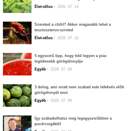
Élet-stílus
2026. 07. 14.
Szereted a chilit? Akkor magasabb lehet a
tesztoszteron-szinted
Élet-stílus
2026. 07. 10.
5 egyszerű tipp, hogy tiéd legyen a piac
legédesebb görögdinnyéje
Egyéb
2026. 07. 09.
3 dolog, ami miatt nem szabad este lefekvés előtt
görögdinnyét enni
Egyéb
2026. 07. 09.
Így szabadulhatsz meg legegyszerűbben a
pucércsigáktól