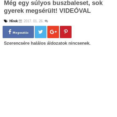
Még egy súlyos buszbaleset, sok
g
gyerek megsérült! VIDEÓVAL
l
e
n
Hírek
2017. 01. 26.
a
v
Megosztás
i
g
Szerencsére halálos áldozatok nincsenek.
a
t
i
o
n