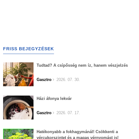
FRISS BEJEGYZÉSEK
Tudtad? A csípősség nem íz, hanem vészjelzés
Gasztro
2026. 07. 30.
Házi áfonya lekvár
Gasztro
2026. 07. 17.
Hatékonyabb a fokhagymánál! Csökkenti a
vércukorszintet és a magas vérnyomást is!