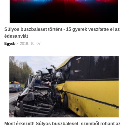
Súlyos buszbaleset történt - 15 gyerek veszítette el az
édesanyját
Egyéb
2019. 10. 07.
Most érkezett! Súlyos buszbaleset: szemből rohant az