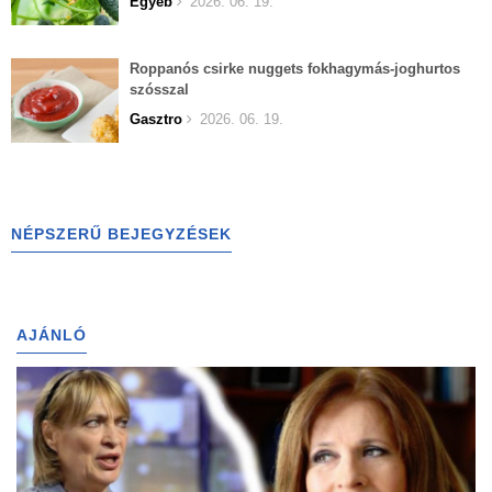
Egyéb
2026. 06. 19.
Roppanós csirke nuggets fokhagymás-joghurtos
szósszal
Gasztro
2026. 06. 19.
NÉPSZERŰ BEJEGYZÉSEK
AJÁNLÓ