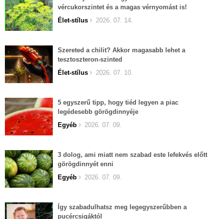
vércukorszintet és a magas vérnyomást is!
Élet-stílus
2026. 07. 14.
Szereted a chilit? Akkor magasabb lehet a
tesztoszteron-szinted
Élet-stílus
2026. 07. 10.
5 egyszerű tipp, hogy tiéd legyen a piac
legédesebb görögdinnyéje
Egyéb
2026. 07. 09.
3 dolog, ami miatt nem szabad este lefekvés előtt
görögdinnyét enni
Egyéb
2026. 07. 09.
Így szabadulhatsz meg legegyszerűbben a
pucércsigáktól