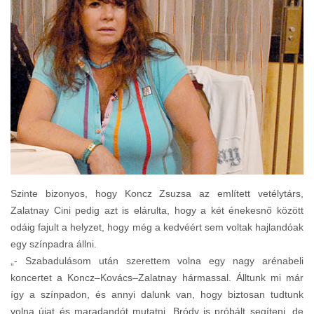
Szinte bizonyos, hogy Koncz Zsuzsa az említett vetélytárs,
Zalatnay Cini pedig azt is elárulta, hogy a két énekesnő között
odáig fajult a helyzet, hogy még a kedvéért sem voltak hajlandóak
egy színpadra állni.
„- Szabadulásom után szerettem volna egy nagy arénabeli
koncertet a Koncz–Kovács–Zalatnay hármassal. Álltunk mi már
így a színpadon, és annyi dalunk van, hogy biztosan tudtunk
volna újat és maradandót mutatni. Bródy is próbált segíteni, de