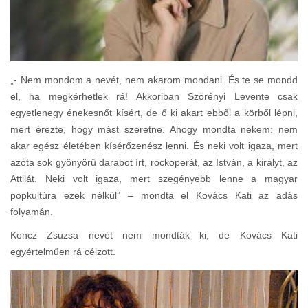
„- Nem mondom a nevét, nem akarom mondani. És te se mondd
el, ha megkérhetlek rá! Akkoriban Szörényi Levente csak
egyetlenegy énekesnőt kísért, de ő ki akart ebből a körből lépni,
mert érezte, hogy mást szeretne. Ahogy mondta nekem: nem
akar egész életében kísérőzenész lenni. És neki volt igaza, mert
azóta sok gyönyörű darabot írt, rockoperát, az István, a királyt, az
Attilát. Neki volt igaza, mert szegényebb lenne a magyar
popkultúra ezek nélkül” – mondta el Kovács Kati az adás
folyamán.
Koncz Zsuzsa nevét nem mondták ki, de Kovács Kati
egyértelműen rá célzott.