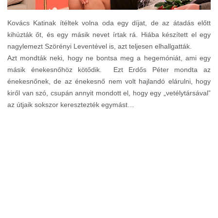
Kovács Katinak ítéltek volna oda egy díjat, de az átadás előtt
kihúzták őt, és egy másik nevet írtak rá. Hiába készített el egy
nagylemezt Szörényi Leventével is, azt teljesen elhallgatták.
Azt mondták neki, hogy ne bontsa meg a hegemóniát, ami egy
másik énekesnőhöz kötődik. Ezt Erdős Péter mondta az
énekesnőnek, de az énekesnő nem volt hajlandó elárulni, hogy
kiről van szó, csupán annyit mondott el, hogy egy „vetélytársával”
az útjaik sokszor keresztezték egymást…