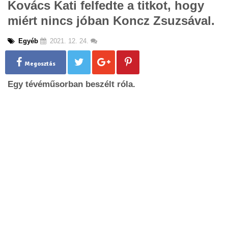
Kovács Kati felfedte a titkot, hogy
g
miért nincs jóban Koncz Zsuzsával.
l
e
n
Egyéb
2021. 12. 24.
a
v
Megosztás
i
g
Egy tévéműsorban beszélt róla.
a
t
i
o
n