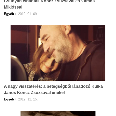
Csúnyán elbántak Koncz Zsuzsával és Vámos
Miklóssal
Egyéb
2019. 01. 09.
A nagy visszatérés: a betegségből lábadozó Kulka
János Koncz Zsuzsával énekel
Egyéb
2019. 12. 15.