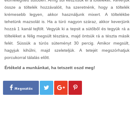
össze a töltelék hozzávalóit, ha szeretnénk, hogy a töltelék
krémesebb legyen, akkor használjunk mixert. A töltelékbe
tehetünk mazsolát is. Ha a túró nagyon száraz, akkor keverjünk
hozzá 1 kanál tejfölt. Vegyük ki a tepsit a sütőből és tegyük rá a
tölteléket a félig megsült tésztára, majd öntsük rá a tészta másik
felét. Süssük a túrós süteményt 30 percig. Amikor megsült,
hagyjuk kihűlni, majd szeleteljük. A tetejét megszórhatjuk
porcukorral tálalás előtt.
Értékeld a munkánkat, ha tetszett oszd meg!
Megosztás