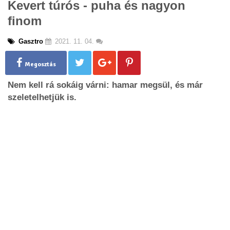
Kevert túrós - puha és nagyon
g
finom
l
e
n
Gasztro
2021. 11. 04.
a
v
Megosztás
i
g
Nem kell rá sokáig várni: hamar megsül, és már
a
szeletelhetjük is.
t
i
o
n