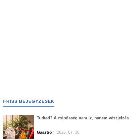
FRISS BEJEGYZÉSEK
Tudtad? A csípősség nem íz, hanem vészjelzés
Gasztro
2026. 07. 30.