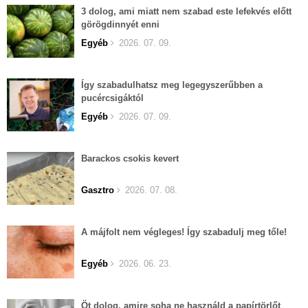
3 dolog, ami miatt nem szabad este lefekvés előtt
görögdinnyét enni
Egyéb
2026. 07. 09.
Így szabadulhatsz meg legegyszerűbben a
pucércsigáktól
Egyéb
2026. 07. 09.
Barackos csokis kevert
Gasztro
2026. 07. 08.
A májfolt nem végleges! Így szabadulj meg tőle!
Egyéb
2026. 06. 23.
Öt dolog, amire soha ne használd a papírtörlőt