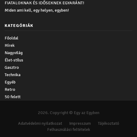
FIATALOKNAK ÉS IDŐSEKNEK EGYARÁNT!
Miden ami kell, egy helyen, egyben!
KATEGÓRIÁK
Főoldal
Hírek
Nagyvilág
Élet-stílus
Gasztro
Technika
Egyéb
Retro
50 felett
2026. Copyright © Egy az Egyben
Adatvédelmi nyilatkozat
Impresszum
Tájékoztató
Felhasználási feltételek