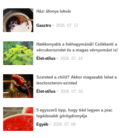
Házi áfonya lekvár
Gasztro
2026. 07. 17.
Hatékonyabb a fokhagymánál! Csökkenti a
vércukorszintet és a magas vérnyomást is!
Élet-stílus
2026. 07. 14.
Szereted a chilit? Akkor magasabb lehet a
tesztoszteron-szinted
Élet-stílus
2026. 07. 10.
5 egyszerű tipp, hogy tiéd legyen a piac
legédesebb görögdinnyéje
Egyéb
2026. 07. 09.