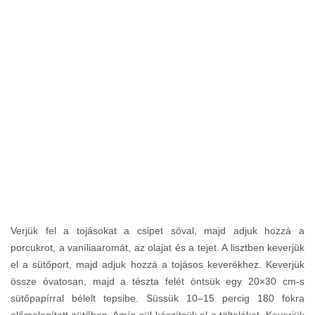
Verjük fel a tojásokat a csipet sóval, majd adjuk hozzá a
porcukrot, a vaníliaaromát, az olajat és a tejet. A lisztben keverjük
el a sütőport, majd adjuk hozzá a tojásos keverékhez. Keverjük
össze óvatosan, majd a tészta felét öntsük egy 20×30 cm-s
sütőpapírral bélelt tepsibe. Süssük 10–15 percig 180 fokra
előmelegített sütőben. Amíg sül készítsük el a tölteléket. Keverjük