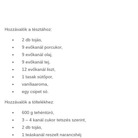
Hozzávalók a tésztához:
2 db tojás,
9 evőkanál porcukor,
9 evőkanál olaj,
9 evőkanál tej,
12 evőkanál liszt,
1 tasak sütőpor,
vaníliaaroma,
egy csipet só.
Hozzávalók a töltelékhez:
600 g tehéntúró,
3 – 4 kanál cukor tetszés szerint,
2 db tojás,
1 teáskanál reszelt narancshéj