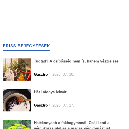
FRISS BEJEGYZÉSEK
Tudtad? A csípősség nem íz, hanem vészjelzés
Gasztro
2026. 07. 30.
Házi áfonya lekvár
Gasztro
2026. 07. 17.
Hatékonyabb a fokhagymánál! Csökkenti a
vércukorszintet és a magas vérnyomást is!