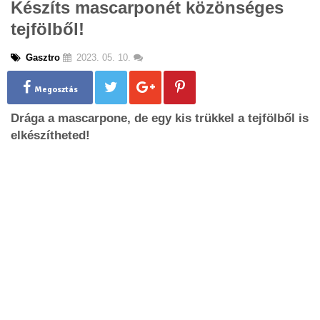
Készíts mascarponét közönséges
g
tejfölből!
l
e
n
Gasztro
2023. 05. 10.
a
v
Megosztás
i
g
Drága a mascarpone, de egy kis trükkel a tejfölből is
a
elkészítheted!
t
i
o
n