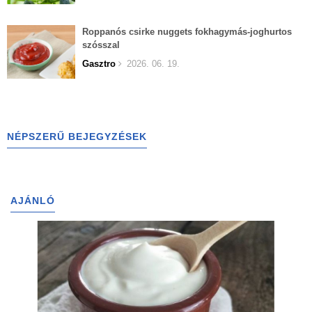
Roppanós csirke nuggets fokhagymás-joghurtos
szósszal
Gasztro
2026. 06. 19.
NÉPSZERŰ BEJEGYZÉSEK
AJÁNLÓ