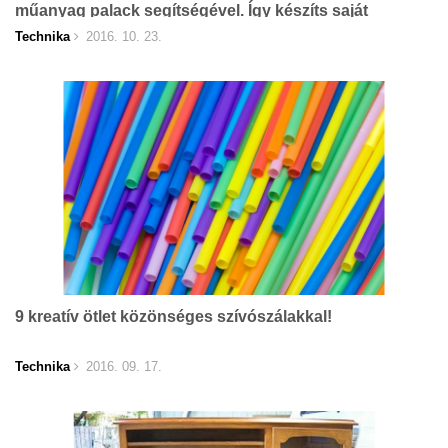
műanyag palack segítségével. Így készíts saját
pumpát!
Technika
2016. 10. 23.
9 kreatív ötlet közönséges szívószálakkal!
Technika
2016. 09. 17.