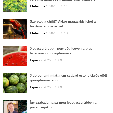
Élet-stílus
2026. 07. 14.
Szereted a chilit? Akkor magasabb lehet a
tesztoszteron-szinted
Élet-stílus
2026. 07. 10.
5 egyszerű tipp, hogy tiéd legyen a piac
legédesebb görögdinnyéje
Egyéb
2026. 07. 09.
3 dolog, ami miatt nem szabad este lefekvés előtt
görögdinnyét enni
Egyéb
2026. 07. 09.
Így szabadulhatsz meg legegyszerűbben a
pucércsigáktól