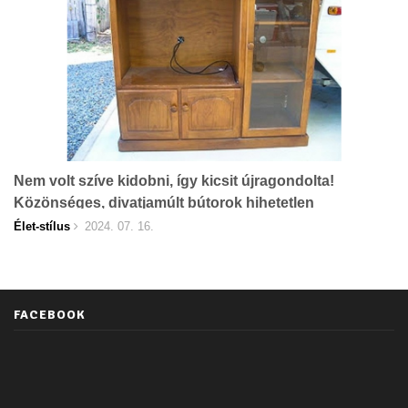
Nem volt szíve kidobni, így kicsit újragondolta!
Közönséges, divatjamúlt bútorok hihetetlen
átalakítása!
Élet-stílus
2024. 07. 16.
FACEBOOK