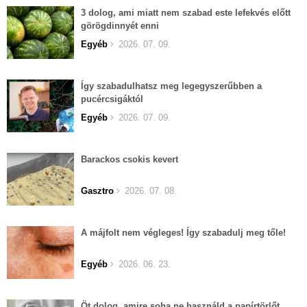
3 dolog, ami miatt nem szabad este lefekvés előtt
görögdinnyét enni
Egyéb
2026. 07. 09.
Így szabadulhatsz meg legegyszerűbben a
pucércsigáktól
Egyéb
2026. 07. 09.
Barackos csokis kevert
Gasztro
2026. 07. 08.
A májfolt nem végleges! Így szabadulj meg tőle!
Egyéb
2026. 06. 23.
Öt dolog, amire soha ne használd a papírtörlőt