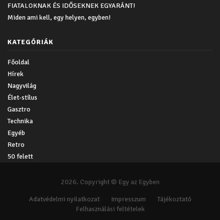
FIATALOKNAK ÉS IDŐSEKNEK EGYARÁNT!
Miden ami kell, egy helyen, egyben!
KATEGÓRIÁK
Főoldal
Hírek
Nagyvilág
Élet-stílus
Gasztro
Technika
Egyéb
Retro
50 felett
2026. Copyright © Egy az Egyben
Adatvédelmi nyilatkozat
Impresszum
Tájékoztató
Felhasználási feltételek