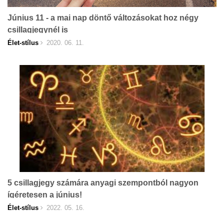
Június 11 - a mai nap döntő változásokat hoz négy
csillagjegynél is
Élet-stílus
2020. 06. 11.
5 csillagjegy számára anyagi szempontból nagyon
ígéretesen a június!
Élet-stílus
2022. 05. 16.