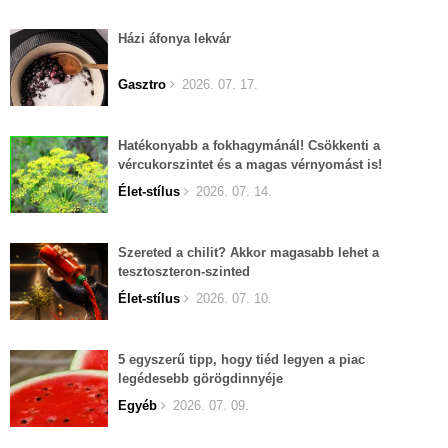
Házi áfonya lekvár
Gasztro
2026. 07. 17.
Hatékonyabb a fokhagymánál! Csökkenti a
vércukorszintet és a magas vérnyomást is!
Élet-stílus
2026. 07. 14.
Szereted a chilit? Akkor magasabb lehet a
tesztoszteron-szinted
Élet-stílus
2026. 07. 10.
5 egyszerű tipp, hogy tiéd legyen a piac
legédesebb görögdinnyéje
Egyéb
2026. 07. 09.