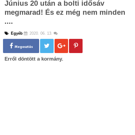
Június 20 után a bolti idősáv
g
megmarad! És ez még nem minden
l
e
....
n
a
Egyéb
2020. 06. 13.
v
i
g
Megosztás
a
Erről döntött a kormány.
t
i
o
n