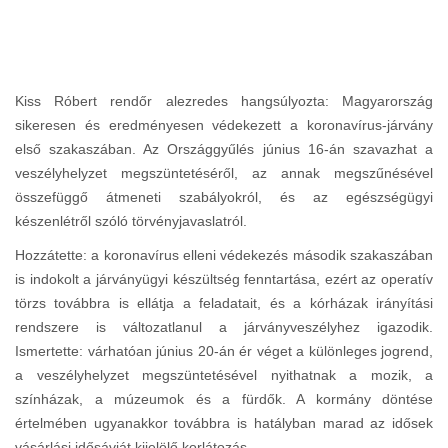
Kiss Róbert rendőr alezredes hangsúlyozta: Magyarország
sikeresen és eredményesen védekezett a koronavírus-járvány
első szakaszában. Az Országgyűlés június 16-án szavazhat a
veszélyhelyzet megszüntetéséről, az annak megszűnésével
összefüggő átmeneti szabályokról, és az egészségügyi
készenlétről szóló törvényjavaslatról.
Hozzátette: a koronavírus elleni védekezés második szakaszában
is indokolt a járványügyi készültség fenntartása, ezért az operatív
törzs továbbra is ellátja a feladatait, és a kórházak irányítási
rendszere is változatlanul a járványveszélyhez igazodik.
Ismertette: várhatóan június 20-án ér véget a különleges jogrend,
a veszélyhelyzet megszüntetésével nyithatnak a mozik, a
színházak, a múzeumok és a fürdők. A kormány döntése
értelmében ugyanakkor továbbra is hatályban marad az idősek
vásárlási idősávját kijelölő korlátozás.