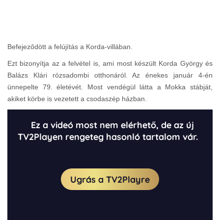
Befejeződött a felújítás a Korda-villában.
Ezt bizonyítja az a felvétel is, ami most készült Korda György és
Balázs Klári rózsadombi otthonáról. Az énekes január 4-én
ünnepelte 79. életévét. Most vendégül látta a Mokka stábját,
akiket körbe is vezetett a csodaszép házban.