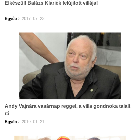
Elkészült Balázs Kláriék felújított villája!
Egyéb
2017. 07. 23.
Andy Vajnára vasárnap reggel, a villa gondnoka talált
rá
Egyéb
2019. 01. 21.