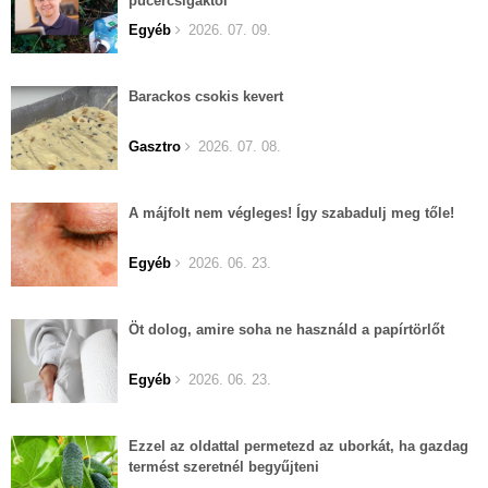
pucércsigáktól
Egyéb
2026. 07. 09.
Barackos csokis kevert
Gasztro
2026. 07. 08.
A májfolt nem végleges! Így szabadulj meg tőle!
Egyéb
2026. 06. 23.
Öt dolog, amire soha ne használd a papírtörlőt
Egyéb
2026. 06. 23.
Ezzel az oldattal permetezd az uborkát, ha gazdag
termést szeretnél begyűjteni