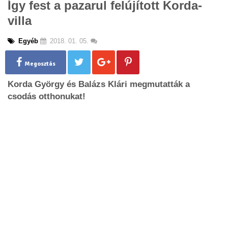
Így fest a pazarul felújított Korda-
g
villa
l
e
n
Egyéb
2018. 01. 05.
a
v
Megosztás
i
g
Korda György és Balázs Klári megmutatták a
a
csodás otthonukat!
t
i
o
n