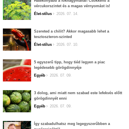
Hatékonyabb a fokhagymánál! Csökkenti a
vércukorszintet és a magas vérnyomást is!
Élet-stílus
2026. 07. 14.
Szereted a chilit? Akkor magasabb lehet a
tesztoszteron-szinted
Élet-stílus
2026. 07. 10.
5 egyszerű tipp, hogy tiéd legyen a piac
legédesebb görögdinnyéje
Egyéb
2026. 07. 09.
3 dolog, ami miatt nem szabad este lefekvés előtt
görögdinnyét enni
Egyéb
2026. 07. 09.
Így szabadulhatsz meg legegyszerűbben a