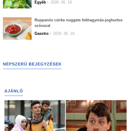
Egyéb
2026. 06. 19.
Roppanós csirke nuggets fokhagymás-joghurtos
szósszal
Gasztro
2026. 06. 19.
NÉPSZERŰ BEJEGYZÉSEK
AJÁNLÓ