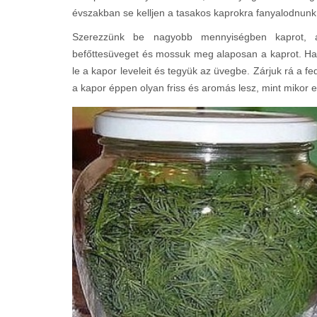
évszakban se kelljen a tasakos kaprokra fanyalodnunk,
Szerezzünk be nagyobb mennyiségben kaprot, akár
befőttesüveget és mossuk meg alaposan a kaprot. Ha
le a kapor leveleit és tegyük az üvegbe. Zárjuk rá a f
a kapor éppen olyan friss és aromás lesz, mint mikor el