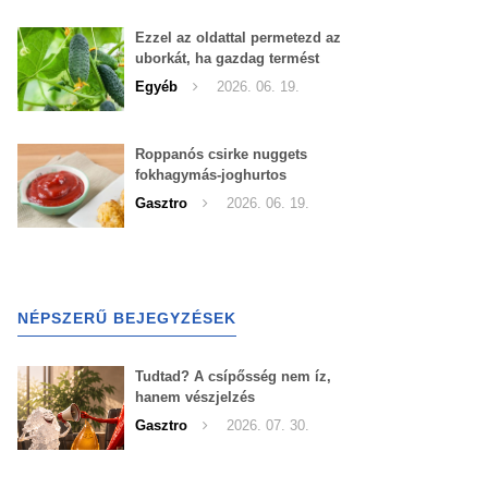
Ezzel az oldattal permetezd az
uborkát, ha gazdag termést
szeretnél begyűjteni
Egyéb
2026. 06. 19.
Roppanós csirke nuggets
fokhagymás-joghurtos
szósszal
Gasztro
2026. 06. 19.
NÉPSZERŰ BEJEGYZÉSEK
Tudtad? A csípősség nem íz,
hanem vészjelzés
Gasztro
2026. 07. 30.