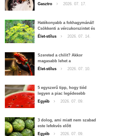
Gasztro
2026. 07. 17.
Hatékonyabb a fokhagymánál!
Csökkenti a vércukorszintet és
a magas vérnyomást is!
Élet-stílus
2026. 07. 14.
Szereted a chilit? Akkor
magasabb lehet a
tesztoszteron-szinted
Élet-stílus
2026. 07. 10.
5 egyszerű tipp, hogy tiéd
legyen a piac legédesebb
görögdinnyéje
Egyéb
2026. 07. 09.
3 dolog, ami miatt nem szabad
este lefekvés előtt
görögdinnyét enni
Egyéb
2026. 07. 09.