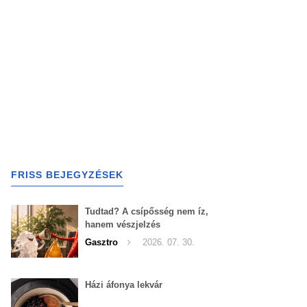
FRISS BEJEGYZÉSEK
Tudtad? A csípősség nem íz,
hanem vészjelzés
Gasztro
2026. 07. 30.
Házi áfonya lekvár