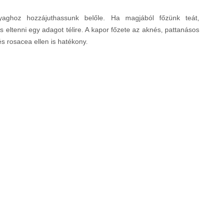
aghoz hozzájuthassunk belőle. Ha magjából főzünk teát,
eltenni egy adagot télire. A kapor főzete az aknés, pattanásos
s rosacea ellen is hatékony.