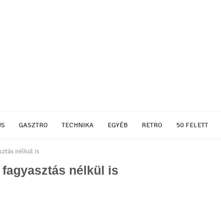
US
GASZTRO
TECHNIKA
EGYÉB
RETRO
50 FELETT
ztás nélkül is
 fagyasztás nélkül is