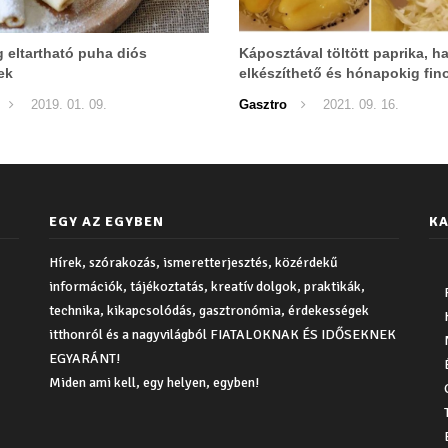
 eltartható puha diós
Káposztával töltött paprika, h
ek
elkészíthető és hónapokig fi
ropogós
2019. 01. 09.
Gasztro
2021. 09. 16.
EGY AZ EGYBEN
KA
Hírek, szórakozás, ismeretterjesztés, közérdekű
információk, tájékoztatás, kreatív dolgok, praktikák,
technika, kikapcsolódás, gasztronómia, érdekességek
itthonról és a nagyvilágból FIATALOKNAK ÉS IDŐSEKNEK
EGYARÁNT!
Miden ami kell, egy helyen, egyben!