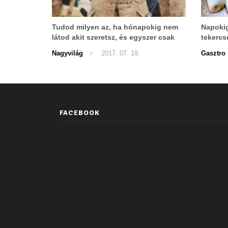
Tudod milyen az, ha hónapokig nem
Napokig
látod akit szeretsz, és egyszer csak
tekercs
megjelenik?
Nagyvilág
2017. 07. 18.
Gasztro
FACEBOOK