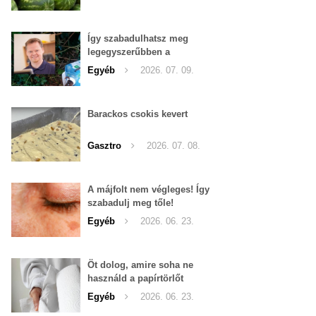
Így szabadulhatsz meg
legegyszerűbben a
pucércsigáktól
Egyéb
2026. 07. 09.
Barackos csokis kevert
Gasztro
2026. 07. 08.
A májfolt nem végleges! Így
szabadulj meg tőle!
Egyéb
2026. 06. 23.
Öt dolog, amire soha ne
használd a papírtörlőt
Egyéb
2026. 06. 23.