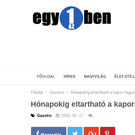
FŐOLDAL
HÍREK
NAGYVILÁG
ÉLET-STÍL
Főodal
Gasztro
Hónapokig eltartható a kapor fagyas
Hónapokig eltartható a kapor
Gasztro
2026. 06. 17.
Megosztás