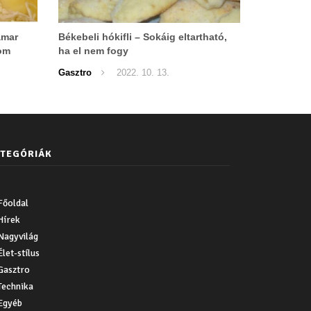
amar
Békebeli hókifli – Sokáig eltartható,
nom
ha el nem fogy
Gasztro
2022. 10. 13.
TEGÓRIÁK
Főoldal
Hírek
Nagyvilág
Élet-stílus
Gasztro
Technika
Egyéb