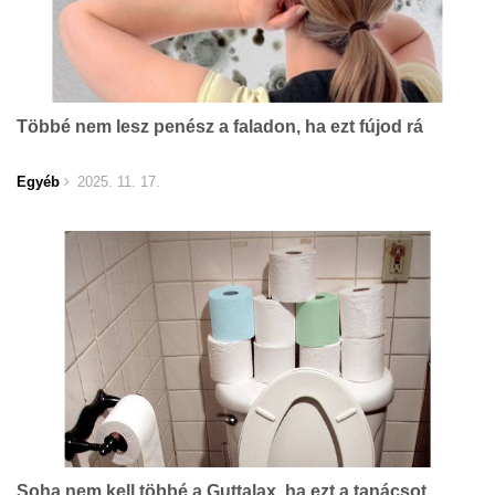
Többé nem lesz penész a faladon, ha ezt fújod rá
Egyéb
2025. 11. 17.
Soha nem kell többé a Guttalax, ha ezt a tanácsot