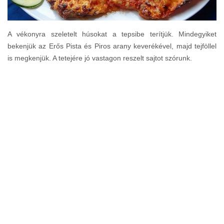
A vékonyra szeletelt húsokat a tepsibe terítjük. Mindegyiket
bekenjük az Erős Pista és Piros arany keverékével, majd tejföllel
is megkenjük. A tetejére jó vastagon reszelt sajtot szórunk.