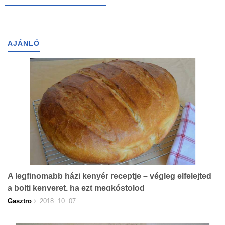
AJÁNLÓ
A legfinomabb házi kenyér receptje – végleg elfelejted
a bolti kenyeret, ha ezt megkóstolod
Gasztro
2018. 10. 07.