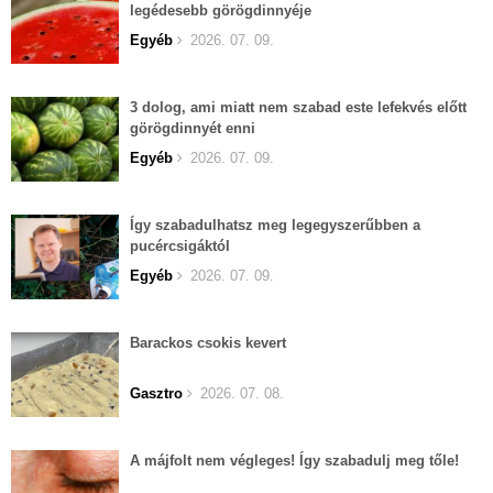
legédesebb görögdinnyéje
Egyéb
2026. 07. 09.
3 dolog, ami miatt nem szabad este lefekvés előtt
görögdinnyét enni
Egyéb
2026. 07. 09.
Így szabadulhatsz meg legegyszerűbben a
pucércsigáktól
Egyéb
2026. 07. 09.
Barackos csokis kevert
Gasztro
2026. 07. 08.
A májfolt nem végleges! Így szabadulj meg tőle!