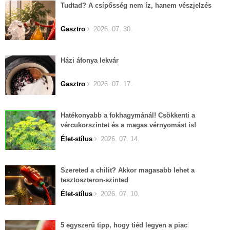
Tudtad? A csípősség nem íz, hanem vészjelzés
Gasztro
2026. 07. 30.
Házi áfonya lekvár
Gasztro
2026. 07. 17.
Hatékonyabb a fokhagymánál! Csökkenti a
vércukorszintet és a magas vérnyomást is!
Élet-stílus
2026. 07. 14.
Szereted a chilit? Akkor magasabb lehet a
tesztoszteron-szinted
Élet-stílus
2026. 07. 10.
5 egyszerű tipp, hogy tiéd legyen a piac