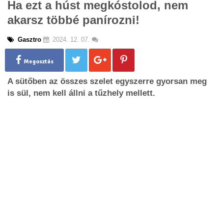
Ha ezt a húst megkóstolod, nem
g
akarsz többé panírozni!
l
e
n
Gasztro
2024. 12. 07.
a
v
Megosztás
i
g
A sütőben az összes szelet egyszerre gyorsan meg
a
is sül, nem kell állni a tűzhely mellett.
t
i
o
n