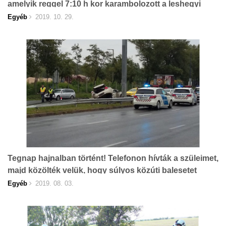
amelyik reggel 7:10 h kor karambolozott a leshegyi
kereszteződésben egy autóbusszal, majd egy
Egyéb
2019. 10. 29.
lámpaoszlopnak ütközött.
Tegnap hajnalban történt! Telefonon hívták a szüleimet,
majd közölték velük, hogy súlyos közúti balesetet
okoztam...
Egyéb
2019. 08. 03.