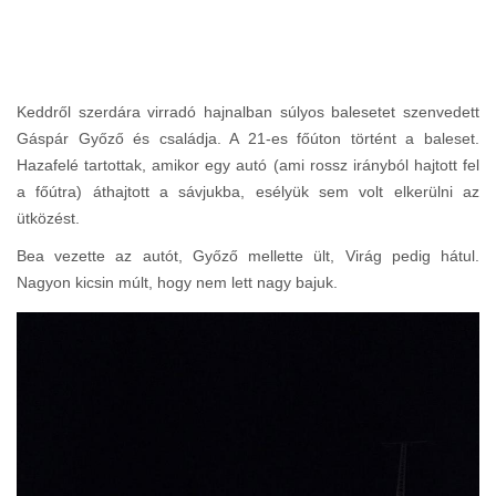
Keddről szerdára virradó hajnalban súlyos balesetet szenvedett
Gáspár Győző és családja. A 21-es főúton történt a baleset.
Hazafelé tartottak, amikor egy autó (ami rossz irányból hajtott fel
a főútra) áthajtott a sávjukba, esélyük sem volt elkerülni az
ütközést.
Bea vezette az autót, Győző mellette ült, Virág pedig hátul.
Nagyon kicsin múlt, hogy nem lett nagy bajuk.