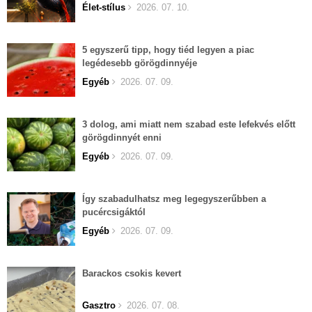
Élet-stílus
2026. 07. 10.
5 egyszerű tipp, hogy tiéd legyen a piac
legédesebb görögdinnyéje
Egyéb
2026. 07. 09.
3 dolog, ami miatt nem szabad este lefekvés előtt
görögdinnyét enni
Egyéb
2026. 07. 09.
Így szabadulhatsz meg legegyszerűbben a
pucércsigáktól
Egyéb
2026. 07. 09.
Barackos csokis kevert
Gasztro
2026. 07. 08.