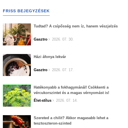
FRISS BEJEGYZÉSEK
Tudtad? A csípősség nem íz, hanem vészjelzés
Gasztro
2026. 07. 30.
Házi áfonya lekvár
Gasztro
2026. 07. 17.
Hatékonyabb a fokhagymánál! Csökkenti a
vércukorszintet és a magas vérnyomást is!
Élet-stílus
2026. 07. 14.
Szereted a chilit? Akkor magasabb lehet a
tesztoszteron-szinted