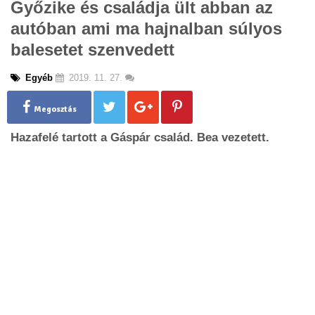
Győzike és családja ült abban az
g
autóban ami ma hajnalban súlyos
l
e
balesetet szenvedett
n
a
Egyéb
2019. 11. 27.
v
i
g
Megosztás
a
Hazafelé tartott a Gáspár család. Bea vezetett.
t
i
o
n