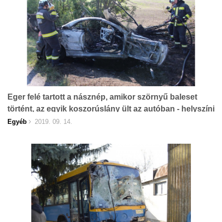
Eger felé tartott a násznép, amikor szörnyű baleset
történt, az egyik koszorúslány ült az autóban - helyszíni
fotók
Egyéb
2019. 09. 14.