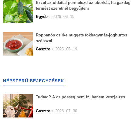
Ezzel az oldattal permetezd az uborkát, ha gazdag
termést szeretnél begyűjteni
Egyéb
2026. 06. 19.
Roppanós csirke nuggets fokhagymás-joghurtos
szósszal
Gasztro
2026. 06. 19.
NÉPSZERŰ BEJEGYZÉSEK
Tudtad? A csípősség nem íz, hanem vészjelzés
Gasztro
2026. 07. 30.