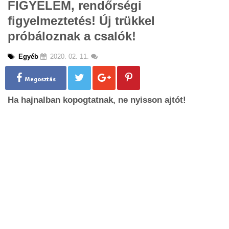
FIGYELEM, rendőrségi
g
figyelmeztetés! Új trükkel
l
e
próbáloznak a csalók!
n
a
Egyéb
2020. 02. 11.
v
i
g
Megosztás
a
Ha hajnalban kopogtatnak, ne nyisson ajtót!
t
i
o
n