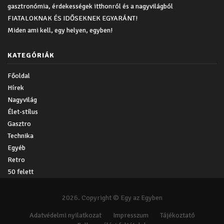
gasztronómia, érdekességek itthonról és a nagyvilágból
FIATALOKNAK ÉS IDŐSEKNEK EGYARÁNT!
Miden ami kell, egy helyen, egyben!
KATEGÓRIÁK
Főoldal
Hírek
Nagyvilág
Élet-stílus
Gasztro
Technika
Egyéb
Retro
50 felett
2026. Copyright © Egy az Egyben
Adatvédelmi nyilatkozat
Impresszum
Tájékoztató