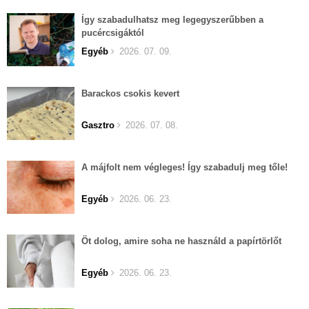
Így szabadulhatsz meg legegyszerűbben a
pucércsigáktól
Egyéb
2026. 07. 09.
Barackos csokis kevert
Gasztro
2026. 07. 08.
A májfolt nem végleges! Így szabadulj meg tőle!
Egyéb
2026. 06. 23.
Öt dolog, amire soha ne használd a papírtörlőt
Egyéb
2026. 06. 23.