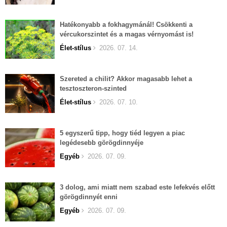
Hatékonyabb a fokhagymánál! Csökkenti a
vércukorszintet és a magas vérnyomást is!
Élet-stílus
2026. 07. 14.
Szereted a chilit? Akkor magasabb lehet a
tesztoszteron-szinted
Élet-stílus
2026. 07. 10.
5 egyszerű tipp, hogy tiéd legyen a piac
legédesebb görögdinnyéje
Egyéb
2026. 07. 09.
3 dolog, ami miatt nem szabad este lefekvés előtt
görögdinnyét enni
Egyéb
2026. 07. 09.