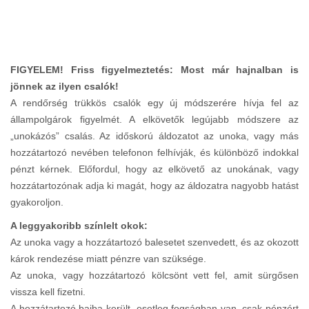
FIGYELEM! Friss figyelmeztetés: Most már hajnalban is
jönnek az ilyen csalók!
A rendőrség trükkös csalók egy új módszerére hívja fel az
állampolgárok figyelmét. A elkövetők legújabb módszere az
„unokázós” csalás. Az időskorú áldozatot az unoka, vagy más
hozzátartozó nevében telefonon felhívják, és különböző indokkal
pénzt kérnek. Előfordul, hogy az elkövető az unokának, vagy
hozzátartozónak adja ki magát, hogy az áldozatra nagyobb hatást
gyakoroljon.
A leggyakoribb színlelt okok:
Az unoka vagy a hozzátartozó balesetet szenvedett, és az okozott
károk rendezése miatt pénzre van szüksége.
Az unoka, vagy hozzátartozó kölcsönt vett fel, amit sürgősen
vissza kell fizetni.
A hozzátartozó bajba került, esetleg fogságban van, csak pénzért