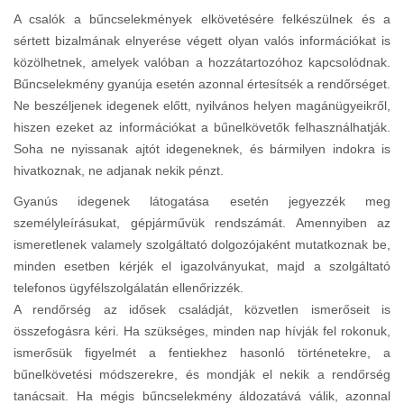
A csalók a bűncselekmények elkövetésére felkészülnek és a
sértett bizalmának elnyerése végett olyan valós információkat is
közölhetnek, amelyek valóban a hozzátartozóhoz kapcsolódnak.
Bűncselekmény gyanúja esetén azonnal értesítsék a rendőrséget.
Ne beszéljenek idegenek előtt, nyilvános helyen magánügyeikről,
hiszen ezeket az információkat a bűnelkövetők felhasználhatják.
Soha ne nyissanak ajtót idegeneknek, és bármilyen indokra is
hivatkoznak, ne adjanak nekik pénzt.
Gyanús idegenek látogatása esetén jegyezzék meg
személyleírásukat, gépjárművük rendszámát. Amennyiben az
ismeretlenek valamely szolgáltató dolgozójaként mutatkoznak be,
minden esetben kérjék el igazolványukat, majd a szolgáltató
telefonos ügyfélszolgálatán ellenőrizzék.
A rendőrség az idősek családját, közvetlen ismerőseit is
összefogásra kéri. Ha szükséges, minden nap hívják fel rokonuk,
ismerősük figyelmét a fentiekhez hasonló történetekre, a
bűnelkövetési módszerekre, és mondják el nekik a rendőrség
tanácsait. Ha mégis bűncselekmény áldozatává válik, azonnal