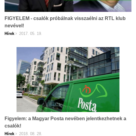
FIGYELEM - csalók próbálnak visszaélni az RTL klub
nevével!
Hírek
2017. 05. 19.
Figyelem: a Magyar Posta nevében jelentkezhetnek a
csalók!
Hírek
2018. 08. 28.