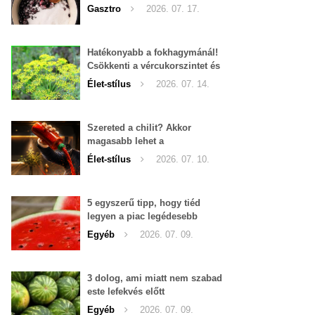
Gasztro
2026. 07. 17.
Hatékonyabb a fokhagymánál!
Csökkenti a vércukorszintet és
a magas vérnyomást is!
Élet-stílus
2026. 07. 14.
Szereted a chilit? Akkor
magasabb lehet a
tesztoszteron-szinted
Élet-stílus
2026. 07. 10.
5 egyszerű tipp, hogy tiéd
legyen a piac legédesebb
görögdinnyéje
Egyéb
2026. 07. 09.
3 dolog, ami miatt nem szabad
este lefekvés előtt
görögdinnyét enni
Egyéb
2026. 07. 09.