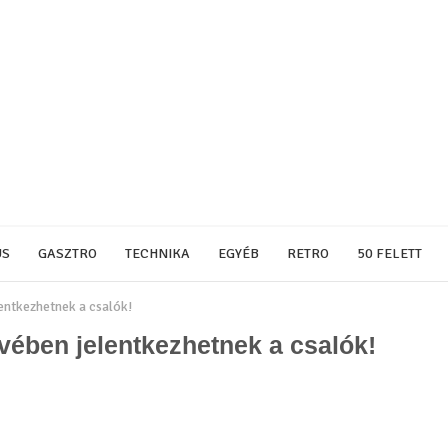
US
GASZTRO
TECHNIKA
EGYÉB
RETRO
50 FELETT
entkezhetnek a csalók!
vében jelentkezhetnek a csalók!