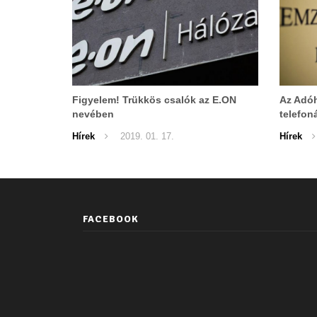
Figyelem! Trükkös csalók az E.ON
Az Adóh
nevében
telefon
Hírek
2019. 01. 17.
Hírek
FACEBOOK