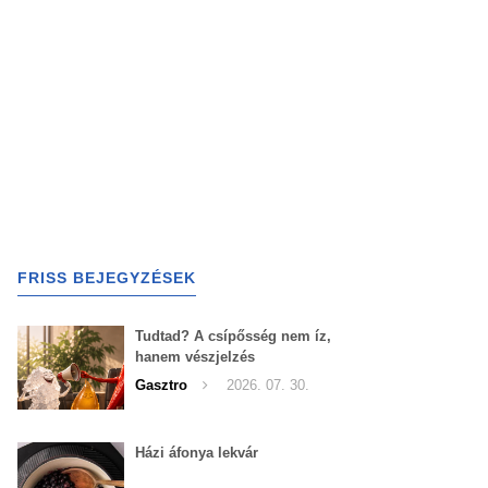
FRISS BEJEGYZÉSEK
Tudtad? A csípősség nem íz,
hanem vészjelzés
Gasztro
2026. 07. 30.
Házi áfonya lekvár