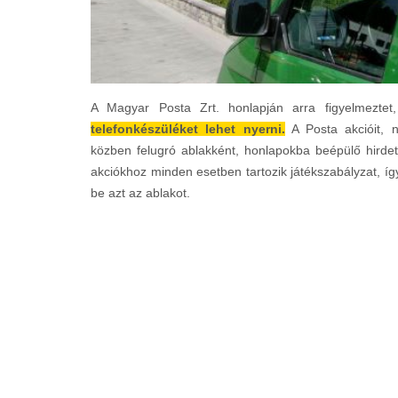
A Magyar Posta Zrt. honlapján arra figyelmezte
telefonkészüléket lehet nyerni.
A Posta akcióit, n
közben felugró ablakként, honlapokba beépülő hirdet
akciókhoz minden esetben tartozik játékszabályzat, íg
be azt az ablakot.