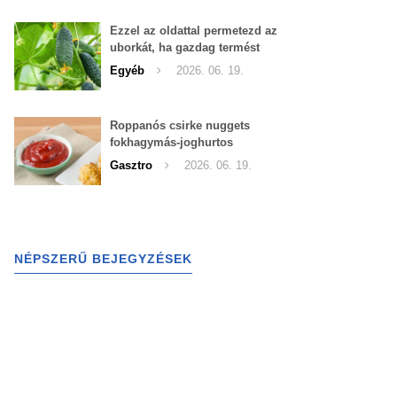
Ezzel az oldattal permetezd az
uborkát, ha gazdag termést
szeretnél begyűjteni
Egyéb
2026. 06. 19.
Roppanós csirke nuggets
fokhagymás-joghurtos
szósszal
Gasztro
2026. 06. 19.
NÉPSZERŰ BEJEGYZÉSEK