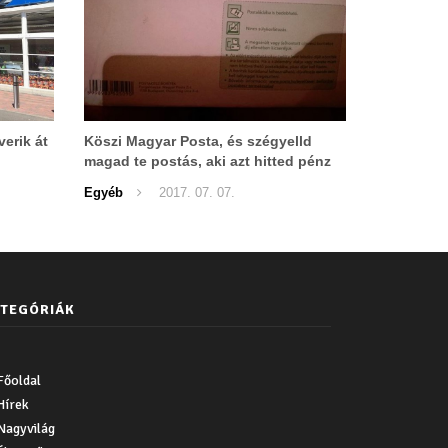
erik át
Köszi Magyar Posta, és szégyelld
magad te postás, aki azt hitted pénz
van a borítékban...
Egyéb
2017. 07. 07.
TEGÓRIÁK
Főoldal
Hírek
Nagyvilág