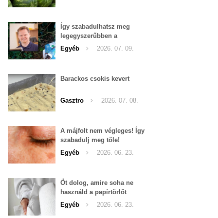
Így szabadulhatsz meg
legegyszerűbben a
pucércsigáktól
Egyéb
2026. 07. 09.
Barackos csokis kevert
Gasztro
2026. 07. 08.
A májfolt nem végleges! Így
szabadulj meg tőle!
Egyéb
2026. 06. 23.
Öt dolog, amire soha ne
használd a papírtörlőt
Egyéb
2026. 06. 23.