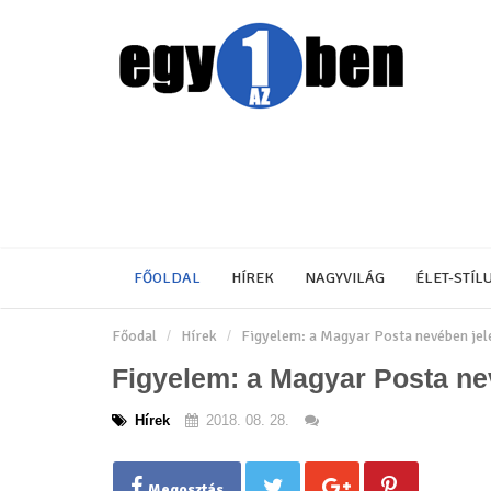
FŐOLDAL
HÍREK
NAGYVILÁG
ÉLET-STÍL
Főodal
Hírek
Figyelem: a Magyar Posta nevében jel
Figyelem: a Magyar Posta ne
Hírek
2018. 08. 28.
Megosztás