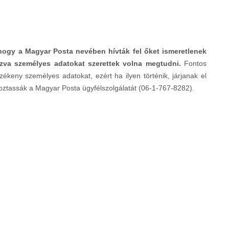
 hogy a Magyar Posta nevében hívták fel őket ismeretlenek
zva személyes adatokat szerettek volna megtudni.
Fontos
keny személyes adatokat, ezért ha ilyen történik, járjanak el
koztassák a Magyar Posta ügyfélszolgálatát (06-1-767-8282).