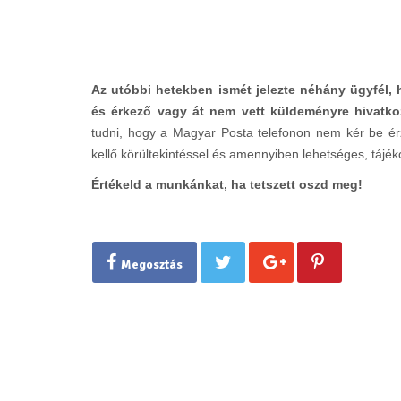
Az utóbbi hetekben ismét jelezte néhány ügyfél,
és érkező vagy át nem vett küldeményre hivatko
tudni, hogy a Magyar Posta telefonon nem kér be érzé
kellő körültekintéssel és amennyiben lehetséges, tájé
Értékeld a munkánkat, ha tetszett oszd meg!
Megosztás