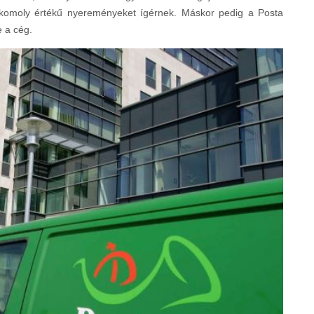
e komoly értékű nyereményeket ígérnek. Máskor pedig a Posta
e a cég.