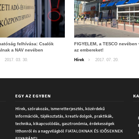
atóság felhívása: Csalók
FIGYELEM, a TESCO nevében v
álnak a NAV nevében
az embereket!
2017. 03. 30.
Hírek
2017. 07. 20.
EGY AZ EGYBEN
KA
Hírek, szórakozás, ismeretterjesztés, közérdekű
információk, tájékoztatás, kreatív dolgok, praktikák,
technika, kikapcsolódás, gasztronómia, érdekességek
itthonról és a nagyvilágból FIATALOKNAK ÉS IDŐSEKNEK
EGYARÁNT!