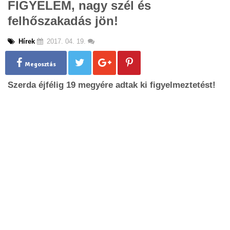
FIGYELEM, nagy szél és
g
felhőszakadás jön!
l
e
n
Hírek
2017. 04. 19.
a
v
Megosztás
i
g
Szerda éjfélig 19 megyére adtak ki figyelmeztetést!
a
t
i
o
n