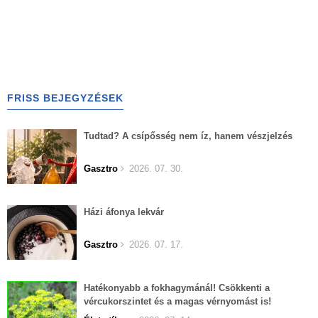
FRISS BEJEGYZÉSEK
Tudtad? A csípősség nem íz, hanem vészjelzés
Gasztro
2026. 07. 30.
Házi áfonya lekvár
Gasztro
2026. 07. 17.
Hatékonyabb a fokhagymánál! Csökkenti a
vércukorszintet és a magas vérnyomást is!