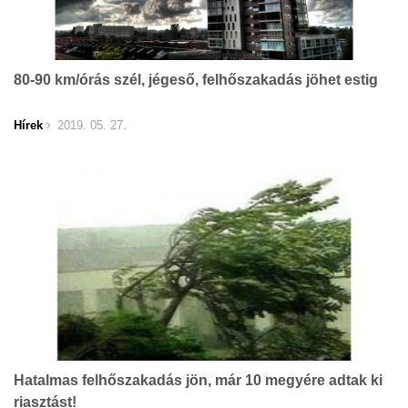
80-90 km/órás szél, jégeső, felhőszakadás jöhet estig
Hírek
2019. 05. 27.
Hatalmas felhőszakadás jön, már 10 megyére adtak ki
riasztást!