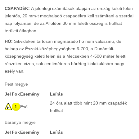
CSAPADÉK:
A jelenlegi számítások alapján az ország keleti felén
jelentős, 20 mm-t meghaladó csapadékra kell számítani a szerdai
nap folyamán, de az Alföldön 30 mm feletti összeg is hullhat
területi átlagban.
HÓ:
Síkvidéken tartósan megmaradó hó nem valószínű, de
holnap az Északi-középhegységben 6-700, a Dunántúli-
középhegység keleti felén és a Mecsekben 4-500 méter feletti
részeken vizes, sok centiméteres hóréteg kialakulására nagy
esély van.
Pest megye
Jel
Fok
Esemény
Leírás
24 óra alatt több mint 20 mm csapadék
Eső
hullhat.
Baranya megye
Jel
Fok
Esemény
Leírás