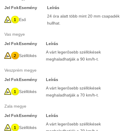
Jel
Fok
Esemény
Leírás
24 óra alatt több mint 20 mm csapadék
Eső
hullhat.
Vas megye
Jel
Fok
Esemény
Leírás
A várt legerősebb széllökések
Széllökés
meghaladhatják a 90 km/h-t.
Veszprém megye
Jel
Fok
Esemény
Leírás
A várt legerősebb széllökések
Széllökés
meghaladhatják a 70 km/h-t.
Zala megye
Jel
Fok
Esemény
Leírás
A várt legerősebb széllökések
Széllökés