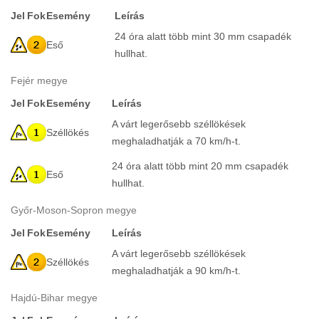
Jel
Fok
Esemény
Leírás
24 óra alatt több mint 30 mm csapadék
Eső
hullhat.
Fejér megye
Jel
Fok
Esemény
Leírás
A várt legerősebb széllökések
Széllökés
meghaladhatják a 70 km/h-t.
24 óra alatt több mint 20 mm csapadék
Eső
hullhat.
Győr-Moson-Sopron megye
Jel
Fok
Esemény
Leírás
A várt legerősebb széllökések
Széllökés
meghaladhatják a 90 km/h-t.
Hajdú-Bihar megye