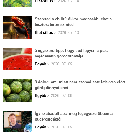
Élet-stílus
2026. 07. 14.
Szereted a chilit? Akkor magasabb lehet a
tesztoszteron-szinted
Élet-stílus
2026. 07. 10.
5 egyszerű tipp, hogy tiéd legyen a piac
legédesebb görögdinnyéje
Egyéb
2026. 07. 09.
3 dolog, ami miatt nem szabad este lefekvés előtt
görögdinnyét enni
Egyéb
2026. 07. 09.
Így szabadulhatsz meg legegyszerűbben a
pucércsigáktól
Egyéb
2026. 07. 09.