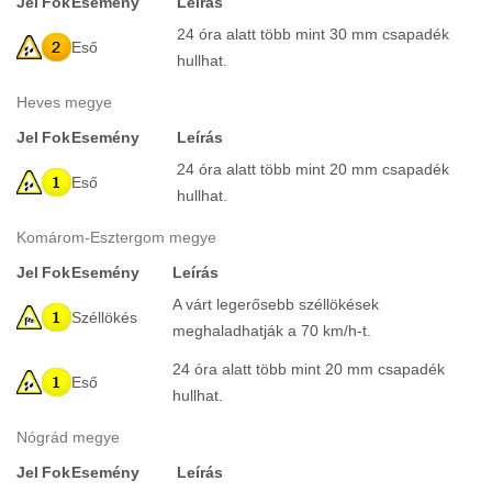
Jel
Fok
Esemény
Leírás
24 óra alatt több mint 30 mm csapadék
Eső
hullhat.
Heves megye
Jel
Fok
Esemény
Leírás
24 óra alatt több mint 20 mm csapadék
Eső
hullhat.
Komárom-Esztergom megye
Jel
Fok
Esemény
Leírás
A várt legerősebb széllökések
Széllökés
meghaladhatják a 70 km/h-t.
24 óra alatt több mint 20 mm csapadék
Eső
hullhat.
Nógrád megye
Jel
Fok
Esemény
Leírás