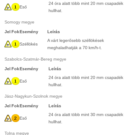
24 óra alatt több mint 20 mm csapadék
Eső
hullhat.
Somogy megye
Jel
Fok
Esemény
Leírás
A várt legerősebb széllökések
Széllökés
meghaladhatják a 70 km/h-t.
Szabolcs-Szatmár-Bereg megye
Jel
Fok
Esemény
Leírás
24 óra alatt több mint 20 mm csapadék
Eső
hullhat.
Jász-Nagykun-Szolnok megye
Jel
Fok
Esemény
Leírás
24 óra alatt több mint 30 mm csapadék
Eső
hullhat.
Tolna megye