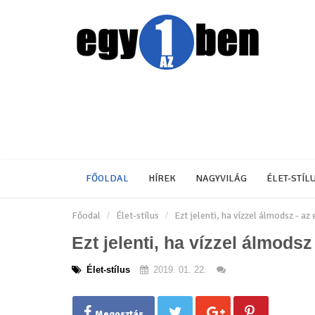
FŐOLDAL
HÍREK
NAGYVILÁG
ÉLET-STÍL
Főodal
Élet-stílus
Ezt jelenti, ha vízzel álmodsz - a
Ezt jelenti, ha vízzel álmods
Élet-stílus
2019. 01. 22.
Megosztás