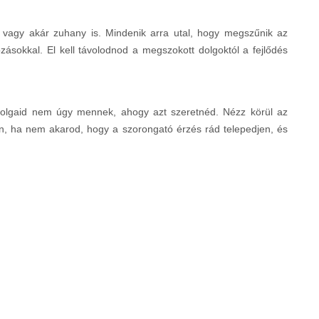
, vagy akár zuhany is. Mindenik arra utal, hogy megszűnik az
ásokkal. El kell távolodnod a megszokott dolgoktól a fejlődés
a dolgaid nem úgy mennek, ahogy azt szeretnéd. Nézz körül az
en, ha nem akarod, hogy a szorongató érzés rád telepedjen, és