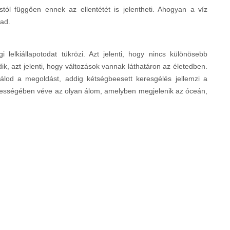
ustól függően ennek az ellentétét is jelentheti. Ahogyan a víz
lad.
lelkiállapotodat tükrözi. Azt jelenti, hogy nincs különösebb
k, azt jelenti, hogy változások vannak láthatáron az életedben.
lod a megoldást, addig kétségbeesett keresgélés jellemzi a
Összességében véve az olyan álom, amelyben megjelenik az óceán,