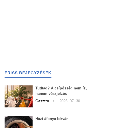
FRISS BEJEGYZÉSEK
Tudtad? A csípősség nem íz,
hanem vészjelzés
Gasztro
2026. 07. 30.
Házi áfonya lekvár