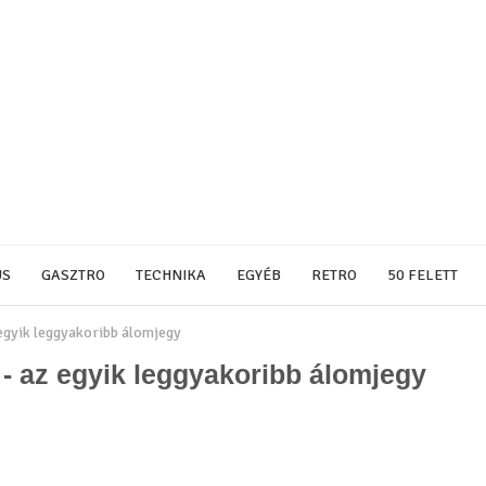
US
GASZTRO
TECHNIKA
EGYÉB
RETRO
50 FELETT
z egyik leggyakoribb álomjegy
z - az egyik leggyakoribb álomjegy