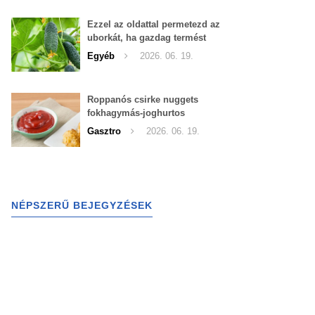
Ezzel az oldattal permetezd az
uborkát, ha gazdag termést
szeretnél begyűjteni
Egyéb
2026. 06. 19.
Roppanós csirke nuggets
fokhagymás-joghurtos
szósszal
Gasztro
2026. 06. 19.
NÉPSZERŰ BEJEGYZÉSEK