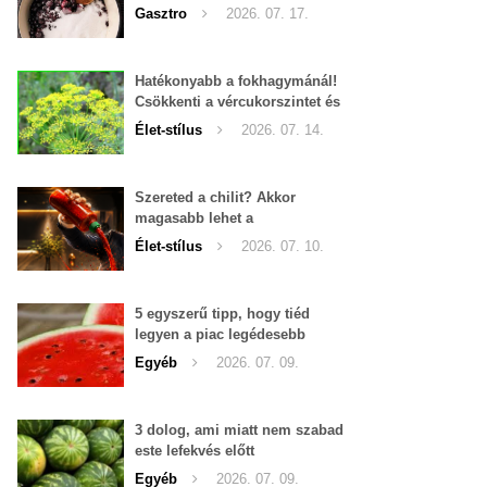
Gasztro
2026. 07. 17.
Hatékonyabb a fokhagymánál!
Csökkenti a vércukorszintet és
a magas vérnyomást is!
Élet-stílus
2026. 07. 14.
Szereted a chilit? Akkor
magasabb lehet a
tesztoszteron-szinted
Élet-stílus
2026. 07. 10.
5 egyszerű tipp, hogy tiéd
legyen a piac legédesebb
görögdinnyéje
Egyéb
2026. 07. 09.
3 dolog, ami miatt nem szabad
este lefekvés előtt
görögdinnyét enni
Egyéb
2026. 07. 09.