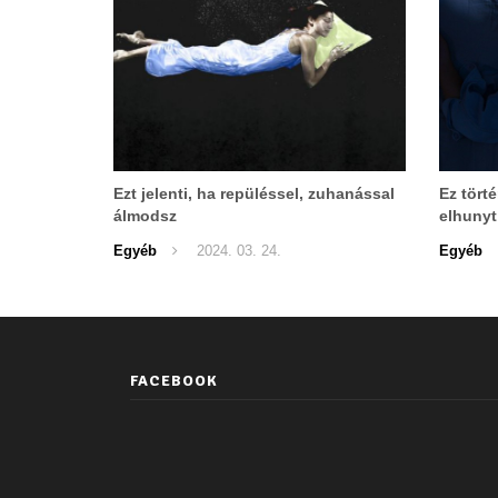
Ezt jelenti, ha repüléssel, zuhanással
Ez tört
álmodsz
elhunyt
Egyéb
2024. 03. 24.
Egyéb
FACEBOOK