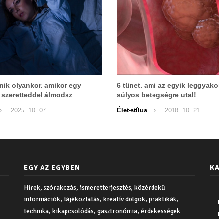
énik olyankor, amikor egy
6 tünet, ami az egyik leggyako
 szeretteddel álmodsz
súlyos betegségre utal!
2025. 10. 07.
Élet-stílus
2018. 10. 21.
EGY AZ EGYBEN
KA
Hírek, szórakozás, ismeretterjesztés, közérdekű
információk, tájékoztatás, kreatív dolgok, praktikák,
technika, kikapcsolódás, gasztronómia, érdekességek