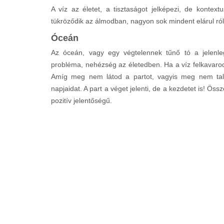
A víz az életet, a tisztaságot jelképezi, de kontext
tükröződik az álmodban, nagyon sok mindent elárul ró
Óceán
Az óceán, vagy egy végtelennek tűnő tó a jelenlegi 
probléma, nehézség az életedben. Ha a víz felkavarodi
Amíg meg nem látod a partot, vagyis meg nem talá
napjaidat. A part a véget jelenti, de a kezdetet is! 
pozitív jelentőségű.