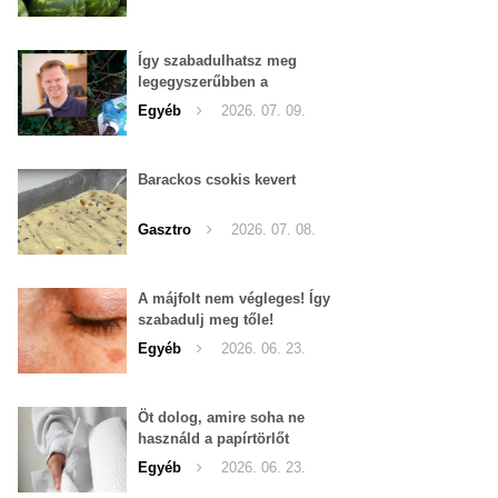
Így szabadulhatsz meg
legegyszerűbben a
pucércsigáktól
Egyéb
2026. 07. 09.
Barackos csokis kevert
Gasztro
2026. 07. 08.
A májfolt nem végleges! Így
szabadulj meg tőle!
Egyéb
2026. 06. 23.
Öt dolog, amire soha ne
használd a papírtörlőt
Egyéb
2026. 06. 23.