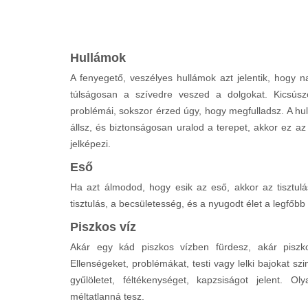
Hullámok
A fenyegető, veszélyes hullámok azt jelentik, hogy n
túlságosan a szívedre veszed a dolgokat. Kicsúszo
problémái, sokszor érzed úgy, hogy megfulladsz. A hul
állsz, és biztonságosan uralod a terepet, akkor ez az
jelképezi.
Eső
Ha azt álmodod, hogy esik az eső, akkor az tisztulá
tisztulás, a becsületesség, és a nyugodt élet a legfőbb
Piszkos víz
Akár egy kád piszkos vízben fürdesz, akár piszk
Ellenségeket, problémákat, testi vagy lelki bajokat sz
gyűlöletet, féltékenységet, kapzsiságot jelent. Ol
méltatlanná tesz.