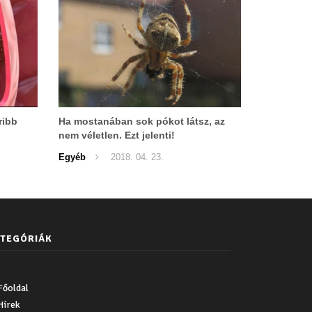
ribb
Ha mostanában sok pókot látsz, az
nem véletlen. Ezt jelenti!
Egyéb
2018. 04. 23.
TEGÓRIÁK
Főoldal
Hírek