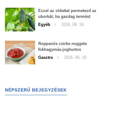
Ezzel az oldattal permetezd az
uborkát, ha gazdag termést
szeretnél begyűjteni
Egyéb
2026. 06. 19.
Roppanós csirke nuggets
fokhagymás-joghurtos
szósszal
Gasztro
2026. 06. 19.
NÉPSZERŰ BEJEGYZÉSEK