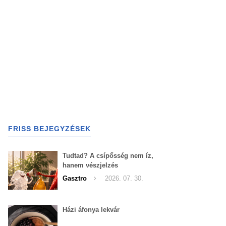
FRISS BEJEGYZÉSEK
Tudtad? A csípősség nem íz,
hanem vészjelzés
Gasztro
2026. 07. 30.
Házi áfonya lekvár