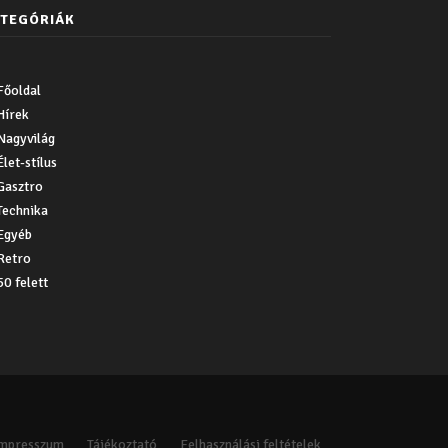
TEGÓRIÁK
Főoldal
Hírek
Nagyvilág
Élet-stílus
Gasztro
Technika
Egyéb
Retro
50 felett
Impresszum
Tájékoztató
Felhasználási feltételek