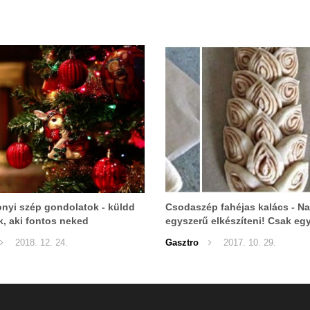
nyi szép gondolatok - küldd
Csodaszép fahéjas kalács - N
k, aki fontos neked
egyszerű elkészíteni! Csak egy
kell hozzá.
2018. 12. 24.
Gasztro
2017. 10. 29.