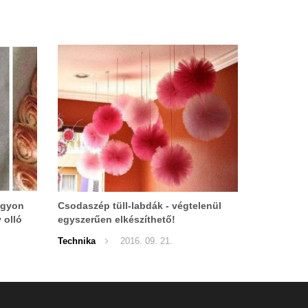
agyon
Csodaszép tüll-labdák - végtelenül
 olló
egyszerűen elkészíthető!
Technika
2016. 09. 21.