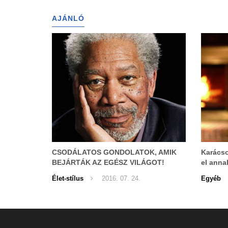
AJÁNLÓ
CSODÁLATOS GONDOLATOK, AMIK
Karácso
BEJÁRTÁK AZ EGÉSZ VILÁGOT!
el anna
Élet-stílus
2016. 07. 24.
Egyéb