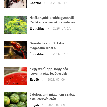
Gasztro
2026. 07. 17.
Hatékonyabb a fokhagymánál!
Csökkenti a vércukorszintet és
a magas vérnyomást is!
Élet-stílus
2026. 07. 14.
Szereted a chilit? Akkor
magasabb lehet a
tesztoszteron-szinted
Élet-stílus
2026. 07. 10.
5 egyszerű tipp, hogy tiéd
legyen a piac legédesebb
görögdinnyéje
Egyéb
2026. 07. 09.
3 dolog, ami miatt nem szabad
este lefekvés előtt
görögdinnyét enni
Egyéb
2026. 07. 09.