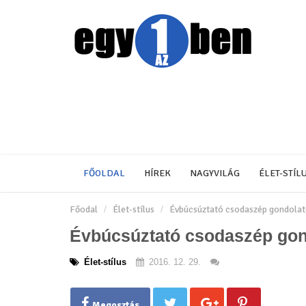
FŐOLDAL
HÍREK
NAGYVILÁG
ÉLET-STÍL
Főodal
Élet-stílus
Évbúcsúztató csodaszép gondola
Évbúcsúztató csodaszép gon
Élet-stílus
2016. 12. 29.
Megosztás