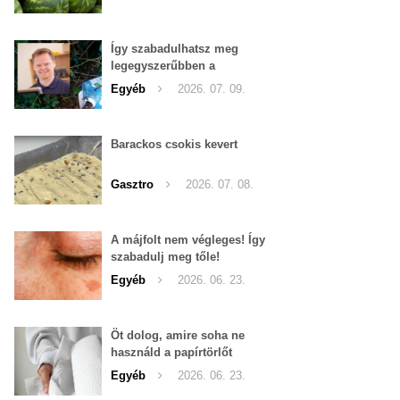
Így szabadulhatsz meg
legegyszerűbben a
pucércsigáktól
Egyéb
2026. 07. 09.
Barackos csokis kevert
Gasztro
2026. 07. 08.
A májfolt nem végleges! Így
szabadulj meg tőle!
Egyéb
2026. 06. 23.
Öt dolog, amire soha ne
használd a papírtörlőt
Egyéb
2026. 06. 23.