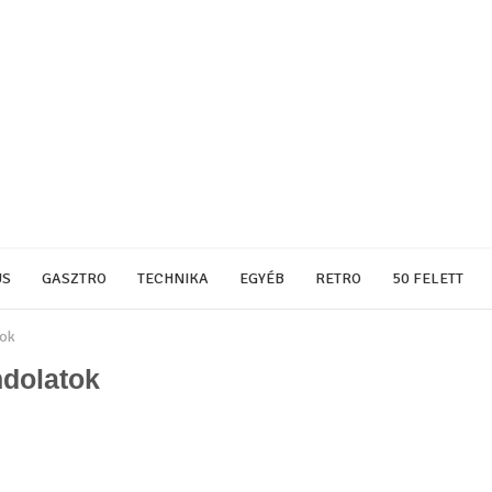
US
GASZTRO
TECHNIKA
EGYÉB
RETRO
50 FELETT
tok
dolatok