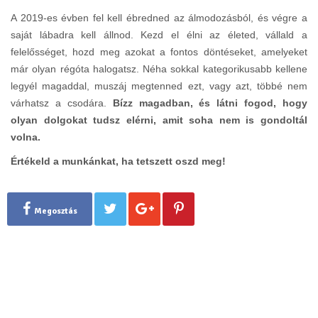
A 2019-es évben fel kell ébredned az álmodozásból, és végre a
saját lábadra kell állnod. Kezd el élni az életed, vállald a
felelősséget, hozd meg azokat a fontos döntéseket, amelyeket
már olyan régóta halogatsz. Néha sokkal kategorikusabb kellene
legyél magaddal, muszáj megtenned ezt, vagy azt, többé nem
várhatsz a csodára.
Bízz magadban, és látni fogod, hogy
olyan dolgokat tudsz elérni, amit soha nem is gondoltál
volna.
Értékeld a munkánkat, ha tetszett oszd meg!
Megosztás