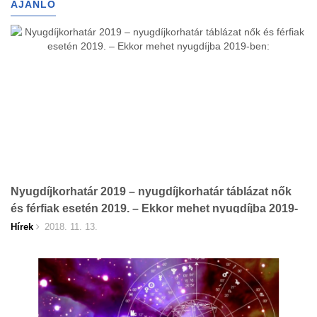
AJÁNLÓ
Nyugdíjkorhatár 2019 – nyugdíjkorhatár táblázat nők
és férfiak esetén 2019. – Ekkor mehet nyugdíjba 2019-
ben:
Hírek
2018. 11. 13.