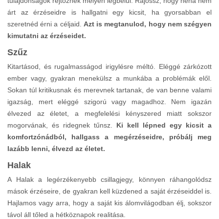
tulajdonságok rejtőznek mélyen legbelül. Rájössz, hogy néha nem
árt az érzéseidre is hallgatni egy kicsit, ha gyorsabban el
szeretnéd érni a céljaid.
Azt is megtanulod, hogy nem szégyen
kimutatni az érzéseidet.
Szűz
Kitartásod, és rugalmasságod irigylésre méltó. Eléggé zárkózott
ember vagy, gyakran menekülsz a munkába a problémák elől.
Sokan túl kritikusnak és merevnek tartanak, de van benne valami
igazság, mert eléggé szigorú vagy magadhoz. Nem igazán
élvezed az életet, a megfelelési kényszered miatt sokszor
mogorvának, és ridegnek tűnsz.
Ki kell lépned egy kicsit a
komfortzónádból, hallgass a megérzéseidre, próbálj meg
lazább lenni, élvezd az életet.
Halak
A Halak a legérzékenyebb csillagjegy, könnyen ráhangolódsz
mások érzéseire, de gyakran kell küzdened a saját érzéseiddel is.
Hajlamos vagy arra, hogy a saját kis álomvilágodban élj, sokszor
távol áll tőled a hétköznapok realitása.