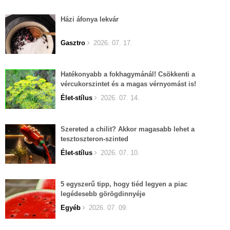
Házi áfonya lekvár
Gasztro
2026. 07. 17.
Hatékonyabb a fokhagymánál! Csökkenti a
vércukorszintet és a magas vérnyomást is!
Élet-stílus
2026. 07. 14.
Szereted a chilit? Akkor magasabb lehet a
tesztoszteron-szinted
Élet-stílus
2026. 07. 10.
5 egyszerű tipp, hogy tiéd legyen a piac
legédesebb görögdinnyéje
Egyéb
2026. 07. 09.