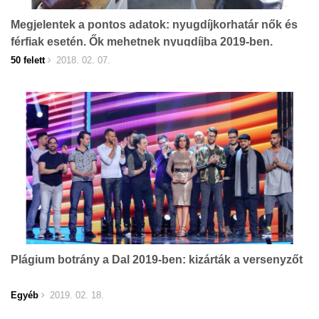
Megjelentek a pontos adatok: nyugdíjkorhatár nők és
férfiak esetén. Ők mehetnek nyugdíjba 2019-ben.
50 felett
2018. 02. 07.
Plágium botrány a Dal 2019-ben: kizárták a versenyzőt
Egyéb
2019. 02. 18.