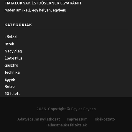
FIATALOKNAK ÉS IDŐSEKNEK EGYARÁNT!
Miden ami kell, egy helyen, egyben!
KATEGÓRIÁK
Főoldal
Hírek
Nagyvilág
Élet-stílus
Gasztro
Technika
Egyéb
Retro
50 felett
2026. Copyright © Egy az Egyben
Adatvédelmi nyilatkozat
Impresszum
Tájékoztató
Felhasználási feltételek