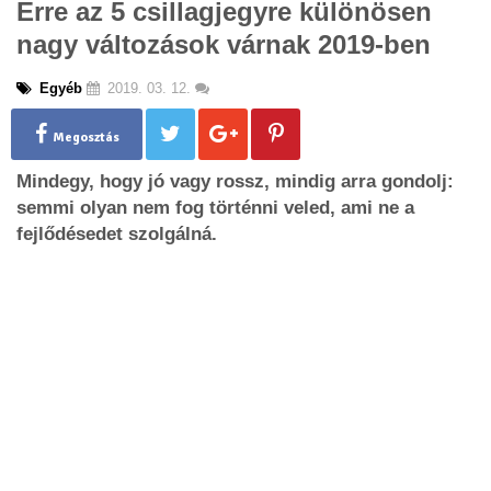
Erre az 5 csillagjegyre különösen
g
nagy változások várnak 2019-ben
l
e
n
Egyéb
2019. 03. 12.
a
v
Megosztás
i
g
Mindegy, hogy jó vagy rossz, mindig arra gondolj:
a
semmi olyan nem fog történni veled, ami ne a
t
fejlődésedet szolgálná.
i
o
n