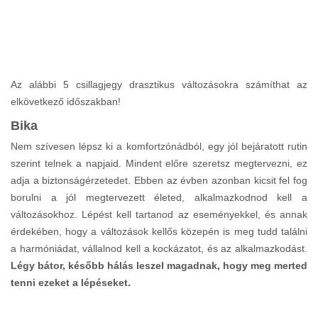
Az alábbi 5 csillagjegy drasztikus változásokra számíthat az
elkövetkező időszakban!
Bika
Nem szívesen lépsz ki a komfortzónádból, egy jól bejáratott rutin
szerint telnek a napjaid. Mindent előre szeretsz megtervezni, ez
adja a biztonságérzetedet. Ebben az évben azonban kicsit fel fog
borulni a jól megtervezett életed, alkalmazkodnod kell a
változásokhoz. Lépést kell tartanod az eseményekkel, és annak
érdekében, hogy a változások kellős közepén is meg tudd találni
a harmóniádat, vállalnod kell a kockázatot, és az alkalmazkodást.
Légy bátor, később hálás leszel magadnak, hogy meg merted
tenni ezeket a lépéseket.