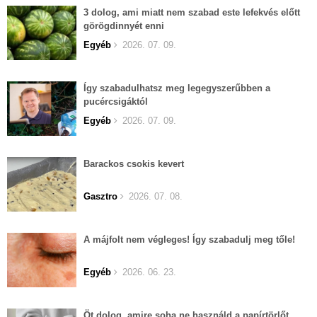
3 dolog, ami miatt nem szabad este lefekvés előtt
görögdinnyét enni
Egyéb
2026. 07. 09.
Így szabadulhatsz meg legegyszerűbben a
pucércsigáktól
Egyéb
2026. 07. 09.
Barackos csokis kevert
Gasztro
2026. 07. 08.
A májfolt nem végleges! Így szabadulj meg tőle!
Egyéb
2026. 06. 23.
Öt dolog, amire soha ne használd a papírtörlőt