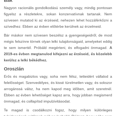
Bak
Nagyon racionális gondolkodású személy vagy, mindig pontosan
figyelsz a részletekre, sokan konzervatívnak tartanak. Nem
szívesen mutatod ki az érzéseid, nehezen lehet hozzáférkőzni a
szívedhez. Ebben az évben előtérbe kerülnek az érzelmeid.
Bár máskor nem szívesen beszélsz a gyengeségeidről, de most
mégis felszínre törnek olyan lelki tulajdonságaid, amelyeket eddig
te sem ismertél. Próbáld megérteni, és elfogadni önmagad.
A
2019-es évben megtanulod kifejezni az érzéseid, és közelebb
kerülsz a lelki békédhez.
Oroszlán
Erős és magabiztos vagy, soha nem félsz, tetteidért vállalod a
felelősséget. Szenvedélyes, és kissé türelmetlen vagy, és sokszor
arrogánssá válsz, ha nem kapod meg időben, amit szeretnél.
Ebben az évben lehetőséget kapsz arra, hogy jobban megismerd
önmagad, és csillapítsd impulzivitásodat.
Te magad is csodálkozni fogsz, hogy milyen különleges