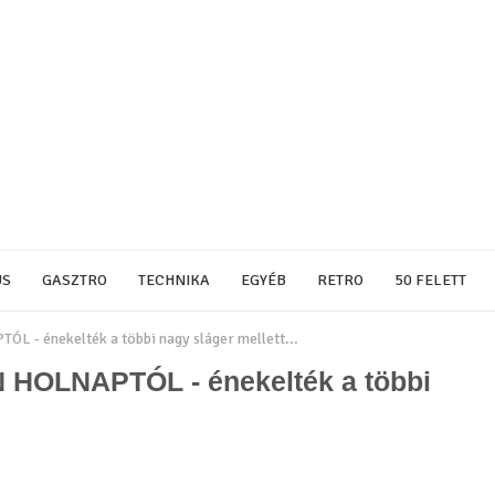
US
GASZTRO
TECHNIKA
EGYÉB
RETRO
50 FELETT
L - énekelték a többi nagy sláger mellett...
 HOLNAPTÓL - énekelték a többi