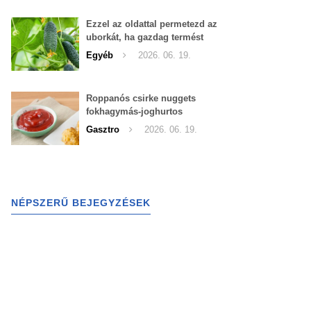
Ezzel az oldattal permetezd az
uborkát, ha gazdag termést
szeretnél begyűjteni
Egyéb
2026. 06. 19.
Roppanós csirke nuggets
fokhagymás-joghurtos
szósszal
Gasztro
2026. 06. 19.
NÉPSZERŰ BEJEGYZÉSEK