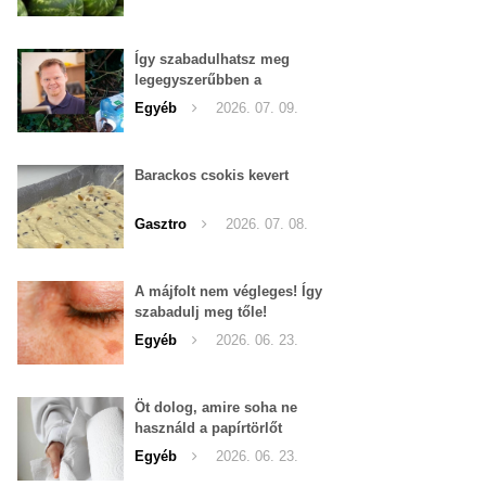
Így szabadulhatsz meg
legegyszerűbben a
pucércsigáktól
Egyéb
2026. 07. 09.
Barackos csokis kevert
Gasztro
2026. 07. 08.
A májfolt nem végleges! Így
szabadulj meg tőle!
Egyéb
2026. 06. 23.
Öt dolog, amire soha ne
használd a papírtörlőt
Egyéb
2026. 06. 23.