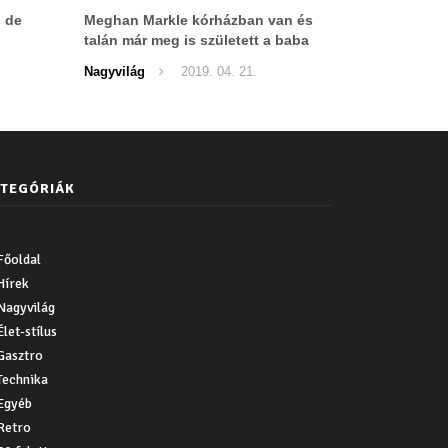
, de
Meghan Markle kórházban van és
talán már meg is született a baba
Nagyvilág
2019. 04. 21.
TEGÓRIÁK
Főoldal
Hírek
Nagyvilág
Élet-stílus
Gasztro
Technika
Egyéb
Retro