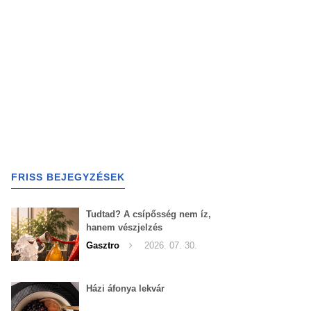
FRISS BEJEGYZÉSEK
Tudtad? A csípősség nem íz,
hanem vészjelzés
Gasztro
2026. 07. 30.
Házi áfonya lekvár