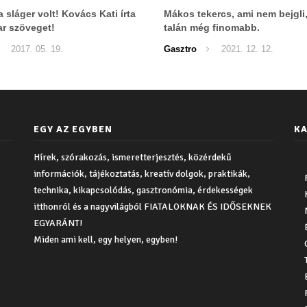
 sláger volt! Kovács Kati írta
Mákos tekercs, ami nem bejgli
r szöveget!
talán még finomabb.
2017. 05. 19.
Gasztro
2021. 12. 12.
EGY AZ EGYBEN
KA
Hírek, szórakozás, ismeretterjesztés, közérdekű
információk, tájékoztatás, kreatív dolgok, praktikák,
technika, kikapcsolódás, gasztronómia, érdekességek
itthonról és a nagyvilágból FIATALOKNAK ÉS IDŐSEKNEK
EGYARÁNT!
Miden ami kell, egy helyen, egyben!