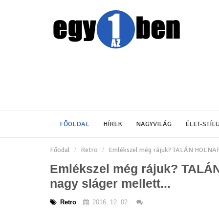
FŐOLDAL
HÍREK
NAGYVILÁG
ÉLET-STÍL
Főodal
Retro
Emlékszel még rájuk? TALÁN HOLNAPTÓ
Emlékszel még rájuk? TALÁN
nagy sláger mellett...
Retro
2016. 12. 02.