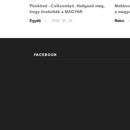
Pünkösd - Csíksomlyó. Hallgasd meg,
Mekkora
hogy énekelték a MAGYAR
a magya
HIMNUSZT!
Egyéb
2016. 05. 15.
Retro
FACEBOOK