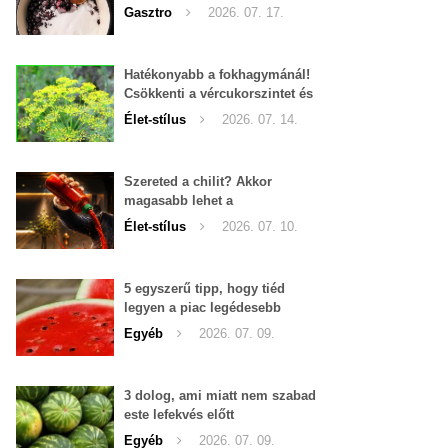
Gasztro
2026. 07. 17.
Hatékonyabb a fokhagymánál!
Csökkenti a vércukorszintet és
a magas vérnyomást is!
Élet-stílus
2026. 07. 14.
Szereted a chilit? Akkor
magasabb lehet a
tesztoszteron-szinted
Élet-stílus
2026. 07. 10.
5 egyszerű tipp, hogy tiéd
legyen a piac legédesebb
görögdinnyéje
Egyéb
2026. 07. 09.
3 dolog, ami miatt nem szabad
este lefekvés előtt
görögdinnyét enni
Egyéb
2026. 07. 09.