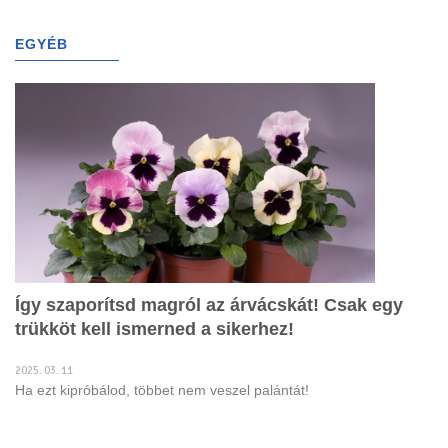
g
l
EGYÉB
(4155)
e
n
a
v
i
g
a
t
i
o
n
Így szaporítsd magról az árvácskát! Csak egy
trükköt kell ismerned a sikerhez!
2025. 03. 11
Ha ezt kipróbálod, többet nem veszel palántát!