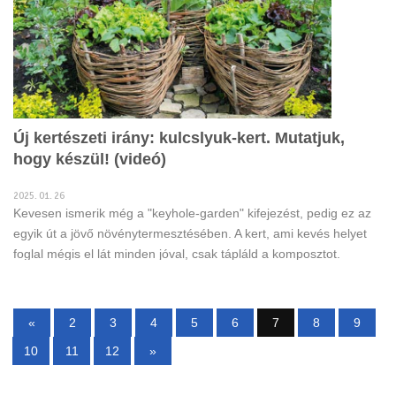
Új kertészeti irány: kulcslyuk-kert. Mutatjuk,
hogy készül! (videó)
2025. 01. 26
Kevesen ismerik még a "keyhole-garden" kifejezést, pedig ez az
egyik út a jövő növénytermesztésében. A kert, ami kevés helyet
foglal mégis el lát minden jóval, csak tápláld a komposztot.
«
2
3
4
5
6
7
8
9
10
11
12
»