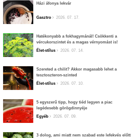
Házi áfonya lekvár
Gasztro
2026. 07. 17.
Hatékonyabb a fokhagymánál! Csökkenti a
vércukorszintet és a magas vérnyomást is!
Élet-stílus
2026. 07. 14.
Szereted a chilit? Akkor magasabb lehet a
tesztoszteron-szinted
Élet-stílus
2026. 07. 10.
5 egyszerű tipp, hogy tiéd legyen a piac
legédesebb görögdinnyéje
Egyéb
2026. 07. 09.
3 dolog, ami miatt nem szabad este lefekvés előtt