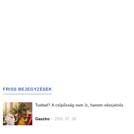
FRISS BEJEGYZÉSEK
Tudtad? A csípősség nem íz, hanem vészjelzés
Gasztro
2026. 07. 30.