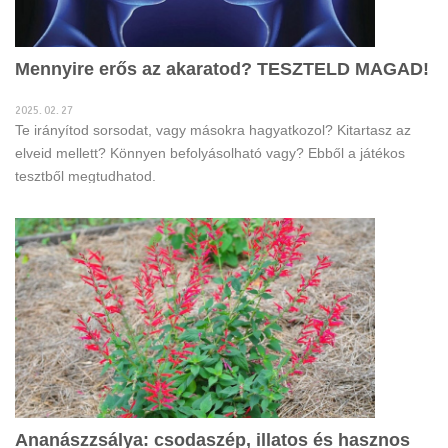
Mennyire erős az akaratod? TESZTELD MAGAD!
2025. 02. 27
Te irányítod sorsodat, vagy másokra hagyatkozol? Kitartasz az
elveid mellett? Könnyen befolyásolható vagy? Ebből a játékos
tesztből megtudhatod.
Ananászzsálya: csodaszép, illatos és hasznos