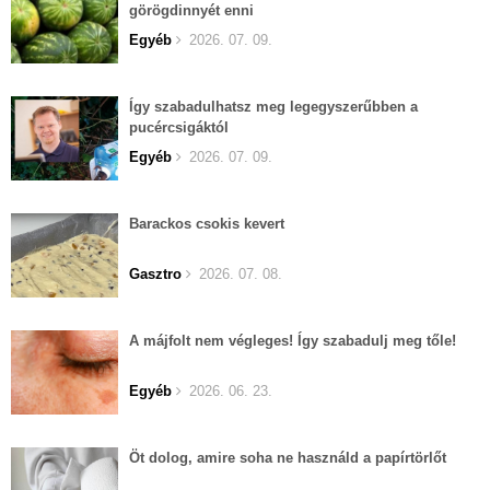
görögdinnyét enni
Egyéb
2026. 07. 09.
Így szabadulhatsz meg legegyszerűbben a
pucércsigáktól
Egyéb
2026. 07. 09.
Barackos csokis kevert
Gasztro
2026. 07. 08.
A májfolt nem végleges! Így szabadulj meg tőle!
Egyéb
2026. 06. 23.
Öt dolog, amire soha ne használd a papírtörlőt