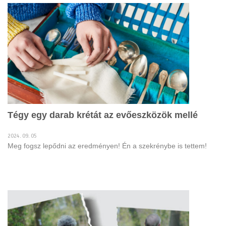
Tégy egy darab krétát az evőeszközök mellé
2024. 09. 05
Meg fogsz lepődni az eredményen! Én a szekrénybe is tettem!