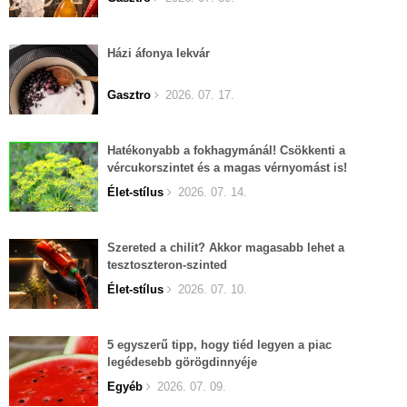
Házi áfonya lekvár
Gasztro
2026. 07. 17.
Hatékonyabb a fokhagymánál! Csökkenti a
vércukorszintet és a magas vérnyomást is!
Élet-stílus
2026. 07. 14.
Szereted a chilit? Akkor magasabb lehet a
tesztoszteron-szinted
Élet-stílus
2026. 07. 10.
5 egyszerű tipp, hogy tiéd legyen a piac
legédesebb görögdinnyéje
Egyéb
2026. 07. 09.