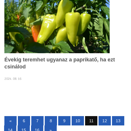
Évekig teremhet ugyanaz a paprikatő, ha ezt
csinálod
2024. 08. 16
«
6
7
8
9
10
11
12
13
14
15
16
»