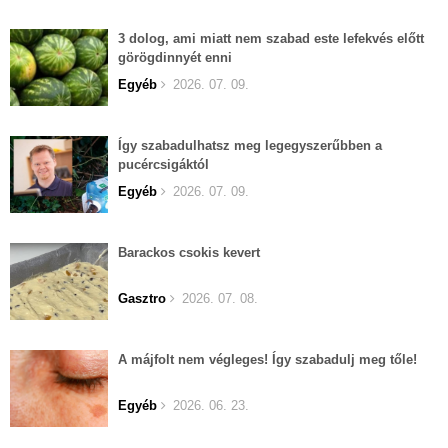
3 dolog, ami miatt nem szabad este lefekvés előtt
görögdinnyét enni
Egyéb
2026. 07. 09.
Így szabadulhatsz meg legegyszerűbben a
pucércsigáktól
Egyéb
2026. 07. 09.
Barackos csokis kevert
Gasztro
2026. 07. 08.
A májfolt nem végleges! Így szabadulj meg tőle!
Egyéb
2026. 06. 23.