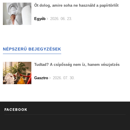
Öt dolog, amire soha ne használd a papírtörlőt
Egyéb
2026. 06. 23.
NÉPSZERŰ BEJEGYZÉSEK
Tudtad? A csípősség nem íz, hanem vészjelzés
Gasztro
2026. 07. 30.
FACEBOOK