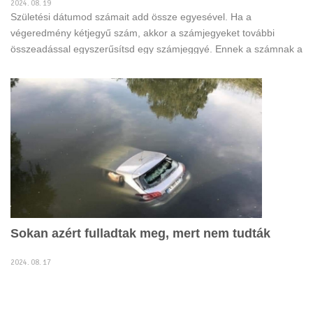
2024. 08. 19
Születési dátumod számait add össze egyesével. Ha a
végeredmény kétjegyű szám, akkor a számjegyeket további
összeadással egyszerűsítsd egy számjeggyé. Ennek a számnak a
jelentése nagyon lényeges.
Sokan azért fulladtak meg, mert nem tudták
2024. 08. 17