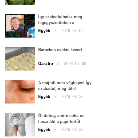
Így szabadulhatsz meg
legegyszerűbben a
pucércsigáktól
Egyéb
2026. 07. 09.
Barackos csokis kevert
Gasztro
2026. 07. 08.
A májfolt nem végleges! Így
szabadulj meg tőle!
Egyéb
2026. 06. 23.
Öt dolog, amire soha ne
használd a papírtörlőt
Egyéb
2026. 06. 23.