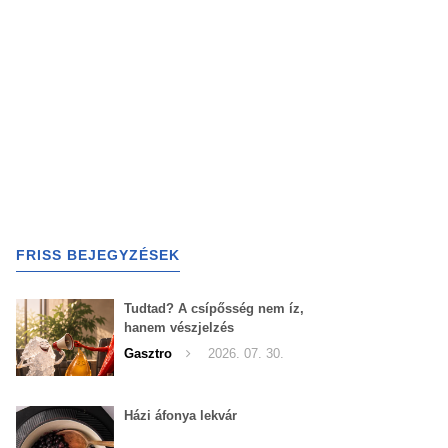
FRISS BEJEGYZÉSEK
Tudtad? A csípősség nem íz,
hanem vészjelzés
Gasztro
2026. 07. 30.
Házi áfonya lekvár