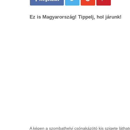
Ez is Magyarország! Tippelj, hol járunk!
A képen a szombathelyi csónakázótó kis szigete látható