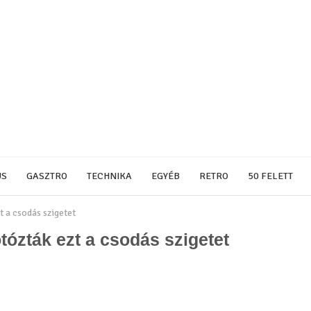
US
GASZTRO
TECHNIKA
EGYÉB
RETRO
50 FELETT
 a csodás szigetet
ózták ezt a csodás szigetet