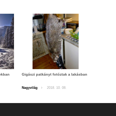
tokban
Gigászi patkányt fotóztak a lakásban
Nagyvilág
2018. 10. 08.