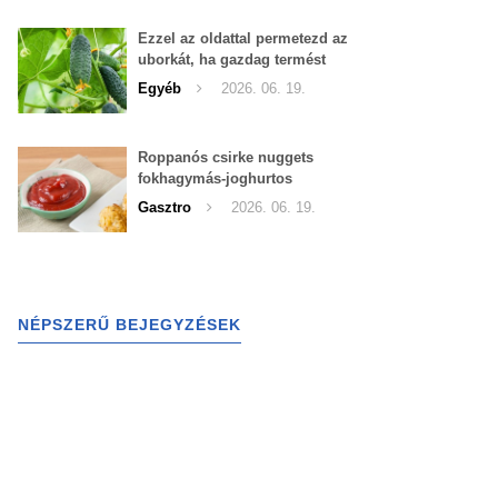
Ezzel az oldattal permetezd az
uborkát, ha gazdag termést
szeretnél begyűjteni
Egyéb
2026. 06. 19.
Roppanós csirke nuggets
fokhagymás-joghurtos
szósszal
Gasztro
2026. 06. 19.
NÉPSZERŰ BEJEGYZÉSEK