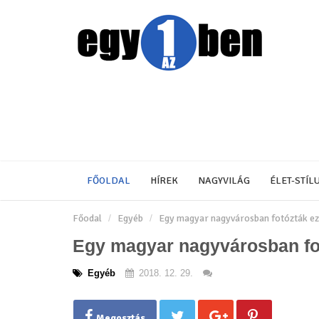
FŐOLDAL
HÍREK
NAGYVILÁG
ÉLET-STÍL
Főodal
Egyéb
Egy magyar nagyvárosban fotózták ezt
Egy magyar nagyvárosban fot
Egyéb
2018. 12. 29.
Megosztás