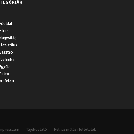
TEGÓRIÁK
Főoldal
Hírek
Nagyvilág
Élet-stílus
Gasztro
Technika
Egyéb
Retro
50 felett
Impresszum
Tájékoztató
Felhasználási feltételek