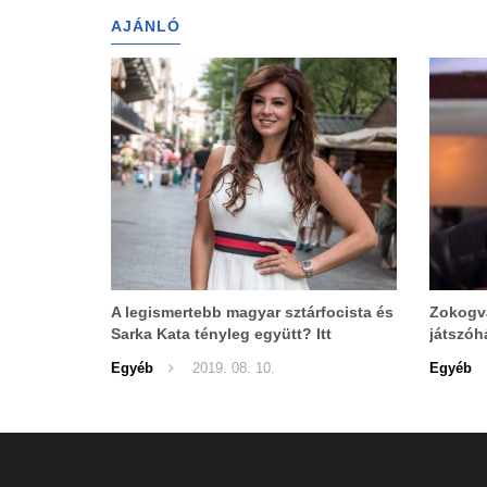
AJÁNLÓ
A legismertebb magyar sztárfocista és
Zokogva
Sarka Kata tényleg együtt? Itt
játszóh
fotózták le őket.
Egyéb
2019. 08. 10.
Egyéb