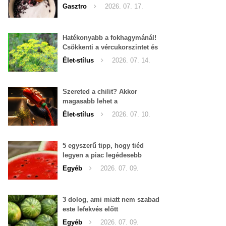
Gasztro
2026. 07. 17.
Hatékonyabb a fokhagymánál!
Csökkenti a vércukorszintet és
a magas vérnyomást is!
Élet-stílus
2026. 07. 14.
Szereted a chilit? Akkor
magasabb lehet a
tesztoszteron-szinted
Élet-stílus
2026. 07. 10.
5 egyszerű tipp, hogy tiéd
legyen a piac legédesebb
görögdinnyéje
Egyéb
2026. 07. 09.
3 dolog, ami miatt nem szabad
este lefekvés előtt
görögdinnyét enni
Egyéb
2026. 07. 09.