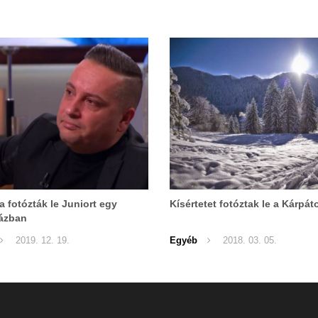
 fotózták le Juniort egy
Kísértetet fotóztak le a Kárpá
ázban
2019. 12. 19.
Egyéb
2018. 03. 05.