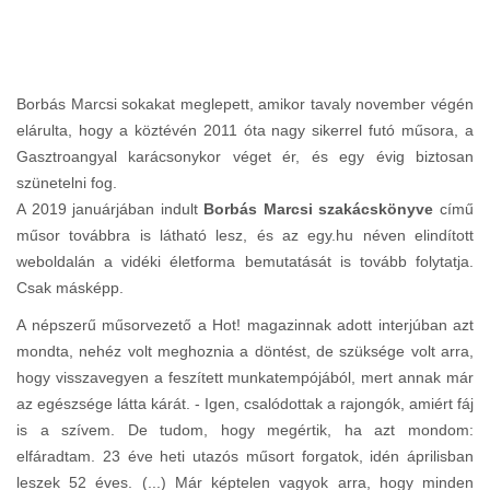
Borbás Marcsi sokakat meglepett, amikor tavaly november végén
elárulta, hogy a köztévén 2011 óta nagy sikerrel futó műsora, a
Gasztroangyal karácsonykor véget ér, és egy évig biztosan
szünetelni fog.
A 2019 januárjában indult
Borbás Marcsi szakácskönyve
című
műsor továbbra is látható lesz, és az egy.hu néven elindított
weboldalán a vidéki életforma bemutatását is tovább folytatja.
Csak másképp.
A népszerű műsorvezető a Hot! magazinnak adott interjúban azt
mondta, nehéz volt meghoznia a döntést, de szüksége volt arra,
hogy visszavegyen a feszített munkatempójából, mert annak már
az egészsége látta kárát. - Igen, csalódottak a rajongók, amiért fáj
is a szívem. De tudom, hogy megértik, ha azt mondom:
elfáradtam. 23 éve heti utazós műsort forgatok, idén áprilisban
leszek 52 éves. (...) Már képtelen vagyok arra, hogy minden