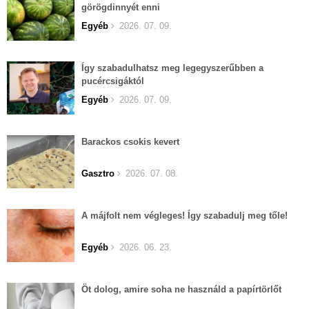
görögdinnyét enni
Egyéb
2026. 07. 09.
Így szabadulhatsz meg legegyszerűbben a
pucércsigáktól
Egyéb
2026. 07. 09.
Barackos csokis kevert
Gasztro
2026. 07. 08.
A májfolt nem végleges! Így szabadulj meg tőle!
Egyéb
2026. 06. 23.
Öt dolog, amire soha ne használd a papírtörlőt