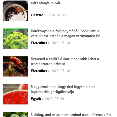
Házi áfonya lekvár
Gasztro
2026. 07. 17.
Hatékonyabb a fokhagymánál! Csökkenti a
vércukorszintet és a magas vérnyomást is!
Élet-stílus
2026. 07. 14.
Szereted a chilit? Akkor magasabb lehet a
tesztoszteron-szinted
Élet-stílus
2026. 07. 10.
5 egyszerű tipp, hogy tiéd legyen a piac
legédesebb görögdinnyéje
Egyéb
2026. 07. 09.
3 dolog, ami miatt nem szabad este lefekvés előtt