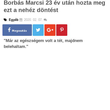
Borbás Marcsi 23 év után hozta meg
g
ezt a nehéz döntést
l
e
n
Egyéb
2020. 02. 07.
a
v
Megosztás
i
g
"Már az egészségem volt a tét, majdnem
a
belehaltam."
t
i
o
n