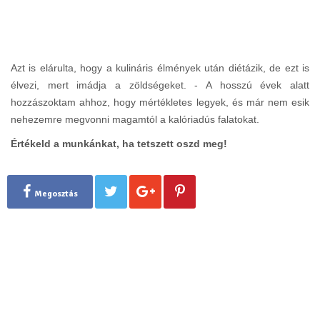
Azt is elárulta, hogy a kulináris élmények után diétázik, de ezt is
élvezi, mert imádja a zöldségeket. - A hosszú évek alatt
hozzászoktam ahhoz, hogy mértékletes legyek, és már nem esik
nehezemre megvonni magamtól a kalóriadús falatokat.
Értékeld a munkánkat, ha tetszett oszd meg!
Megosztás